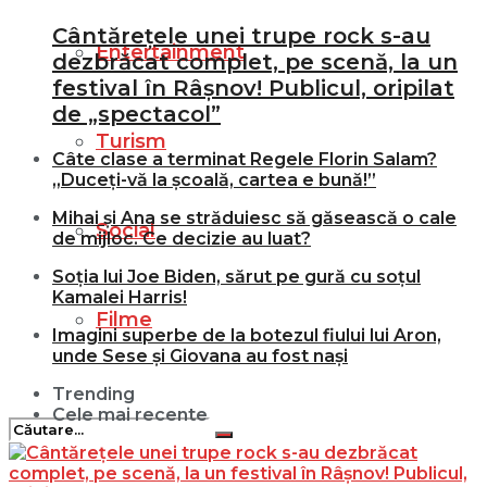
Cântărețele unei trupe rock s-au
Entertainment
dezbrăcat complet, pe scenă, la un
festival în Râșnov! Publicul, oripilat
de „spectacol”
Turism
Câte clase a terminat Regele Florin Salam?
„Duceți-vă la școală, cartea e bună!”
Mihai și Ana se străduiesc să găsească o cale
Social
de mijloc. Ce decizie au luat?
Soția lui Joe Biden, sărut pe gură cu soțul
Kamalei Harris!
Filme
Imagini superbe de la botezul fiului lui Aron,
unde Sese și Giovana au fost nași
Trending
Cele mai recente