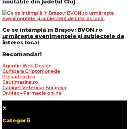
noutățile din județul Cluj
Ce se întâmplă în Brașov: BVON.ro
urmărește evenimentele și subiectele de
interes local
Recomandari
Agentie Web Design
Cumpara Criptomonede
Presadeazi.ro
Cautimasina.ro
Cabinet Veterinar Suceava
Dr.Max – Farmacie online
Categorii