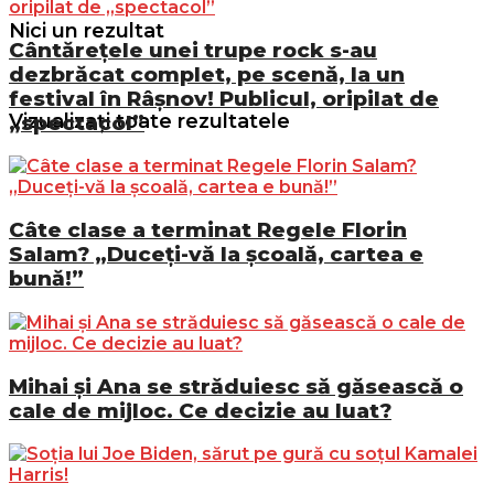
Nici un rezultat
Cântărețele unei trupe rock s-au
dezbrăcat complet, pe scenă, la un
festival în Râșnov! Publicul, oripilat de
Vizualizați toate rezultatele
„spectacol”
Câte clase a terminat Regele Florin
Salam? „Duceți-vă la școală, cartea e
bună!”
Mihai și Ana se străduiesc să găsească o
cale de mijloc. Ce decizie au luat?