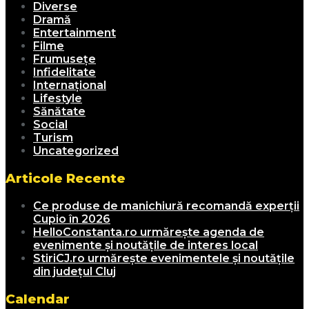
Diverse
Dramă
Entertainment
Filme
Frumusețe
Infidelitate
Internațional
Lifestyle
Sănătate
Social
Turism
Uncategorized
Articole Recente
Ce produse de manichiură recomandă experții
Cupio în 2026
HelloConstanta.ro urmărește agenda de
evenimente și noutățile de interes local
StiriCJ.ro urmărește evenimentele și noutățile
din județul Cluj
Calendar