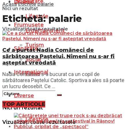
Infidelitate
Diverse
Acasă
Etichite
palarie
Nici un rezultat
Lifestyle
Etichetă:
palarie
Frumusețe
Vizualizați toate rezultatele
Entertainment
Turism
Sănătate
Ce a purtat Nadia Comăneci de
sărbătoarea Paștelui. Nimeni nu s-ar fi
Social
așteptat vreodată
Internațional
Filme
Nadia Comăneci s-a bucurat ca un copil de
sărbătoarea Paștelui Catolic. Sportiva a ales să poarte
un lucru deosebit. Ce ...
Diverse
TOP ARTICOLE
Nici un rezultat
Lifestyle
Vizualizați toate rezultatele