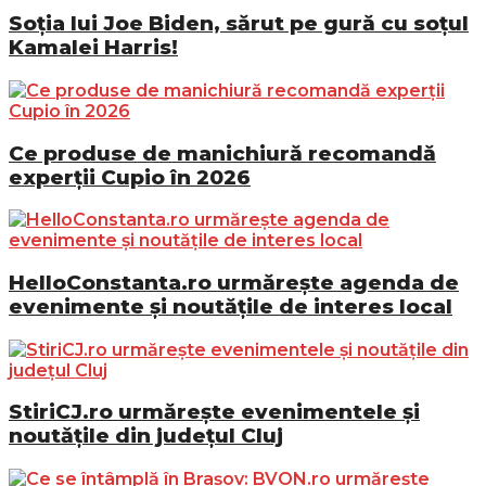
Soția lui Joe Biden, sărut pe gură cu soțul
Kamalei Harris!
Ce produse de manichiură recomandă
experții Cupio în 2026
HelloConstanta.ro urmărește agenda de
evenimente și noutățile de interes local
StiriCJ.ro urmărește evenimentele și
noutățile din județul Cluj