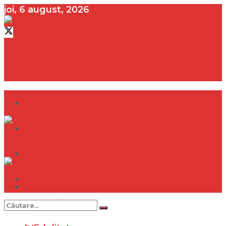
joi, 6 august, 2026
contact@vedeta.ro
Dramă
Infidelitate
Frumusețe
Sănătate
Dramă
Internațional