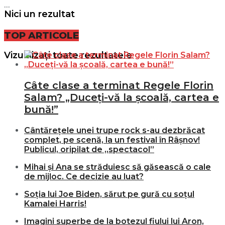
...
Nici un rezultat
TOP ARTICOLE
Vizualizați toate rezultatele
Câte clase a terminat Regele Florin
Salam? „Duceți-vă la școală, cartea e
bună!”
Cântărețele unei trupe rock s-au dezbrăcat
complet, pe scenă, la un festival în Râșnov!
Publicul, oripilat de „spectacol”
Mihai și Ana se străduiesc să găsească o cale
de mijloc. Ce decizie au luat?
Soția lui Joe Biden, sărut pe gură cu soțul
Kamalei Harris!
Imagini superbe de la botezul fiului lui Aron,