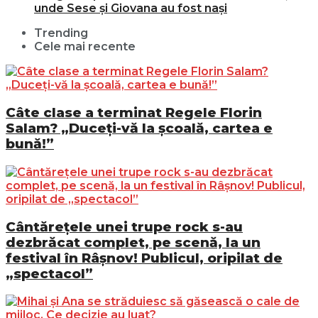
unde Sese și Giovana au fost nași
Trending
Cele mai recente
Câte clase a terminat Regele Florin
Salam? „Duceți-vă la școală, cartea e
bună!”
Cântărețele unei trupe rock s-au
dezbrăcat complet, pe scenă, la un
festival în Râșnov! Publicul, oripilat de
„spectacol”