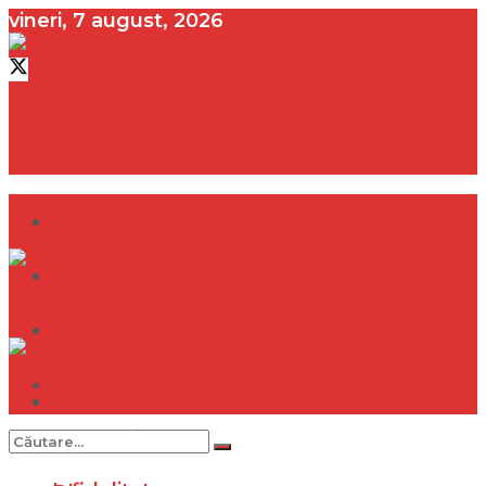
vineri, 7 august, 2026
contact@vedeta.ro
Dramă
Infidelitate
Frumusețe
Sănătate
Dramă
Internațional