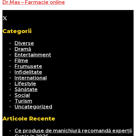
Dr.Max – Farmacie online
Categorii
Diverse
Dramă
Entertainment
Filme
Frumusețe
Infidelitate
Internațional
Lifestyle
Sănătate
Social
Turism
Uncategorized
Articole Recente
Ce produse de manichiură recomandă experții