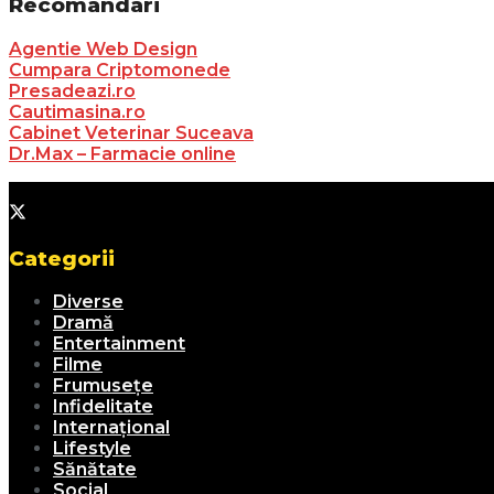
Recomandari
Agentie Web Design
Cumpara Criptomonede
Presadeazi.ro
Cautimasina.ro
Cabinet Veterinar Suceava
Dr.Max – Farmacie online
Categorii
Diverse
Dramă
Entertainment
Filme
Frumusețe
Infidelitate
Internațional
Lifestyle
Sănătate
Social