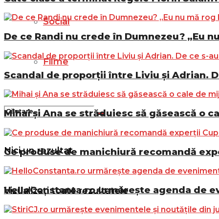
Social
De ce Randi nu crede în Dumnezeu? „Eu n
Filme
Scandal de proporții între Liviu și Adrian. D
Mihai și Ana se străduiesc să găsească o ca
Nici un rezultat
Ce produse de manichiură recomandă exper
HelloConstanta.ro urmărește agenda de eve
Vizualizați toate rezultatele