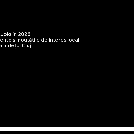
upio în 2026
te și noutățile de interes local
 județul Cluj