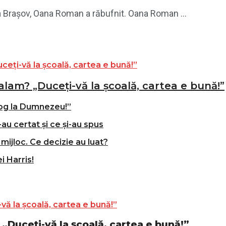
a Brașov, Oana Roman a răbufnit. Oana Roman ...
alam? „Duceți-vă la școală, cartea e bună!”
og la Dumnezeu!”
-au certat și ce și-au spus
mijloc. Ce decizie au luat?
i Harris!
„Duceți-vă la școală, cartea e bună!”