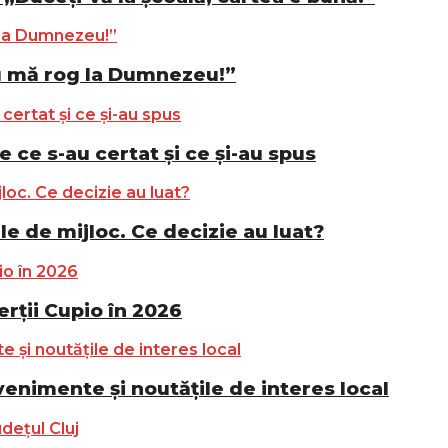
u mă rog la Dumnezeu!”
e ce s-au certat și ce și-au spus
le de mijloc. Ce decizie au luat?
ții Cupio în 2026
nimente și noutățile de interes local