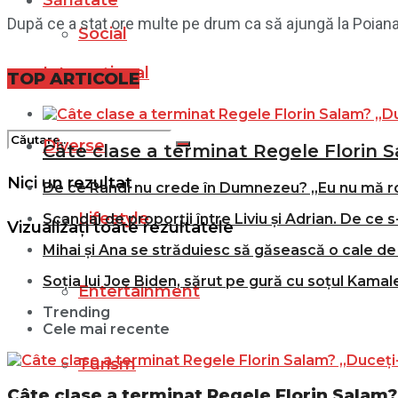
Sănătate
După ce a stat ore multe pe drum ca să ajungă la Poian
Social
Internațional
Filme
TOP ARTICOLE
Diverse
Câte clase a terminat Regele Florin S
Nici un rezultat
De ce Randi nu crede în Dumnezeu? „Eu nu mă r
Lifestyle
Scandal de proporții între Liviu și Adrian. De ce s
Vizualizați toate rezultatele
Mihai și Ana se străduiesc să găsească o cale de 
Soția lui Joe Biden, sărut pe gură cu soțul Kamale
Entertainment
Trending
Cele mai recente
Turism
Câte clase a terminat Regele Florin Salam? 