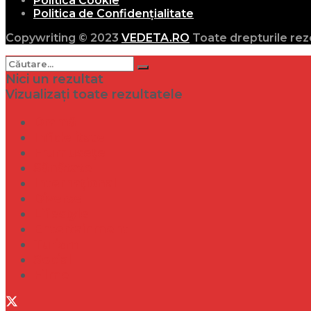
Politica Cookie
Politica de Confidențialitate
Copywriting © 2023
VEDETA.RO
Toate drepturile rez
Nici un rezultat
Vizualizați toate rezultatele
Dramă
Infidelitate
Frumusețe
Sănătate
Internațional
Diverse
Lifestyle
Entertainment
Turism
Social
Filme