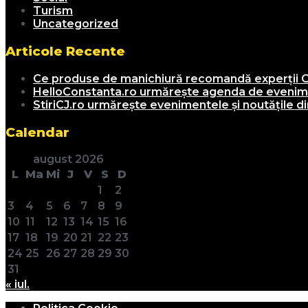
Turism
Uncategorized
Articole Recente
Ce produse de manichiură recomandă experții C
HelloConstanta.ro urmărește agenda de evenimen
StiriCJ.ro urmărește evenimentele și noutățile din
Calendar
august 2026
L
Ma
Mi
J
V
S
D
1
2
3
4
5
6
7
8
9
10
11
12
13
14
15
16
17
18
19
20
21
22
23
24
25
26
27
28
29
30
31
« iul.