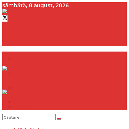
sâmbătă, 8 august, 2026
contact@vedeta.ro
Dramă
Infidelitate
Frumusețe
Sănătate
Dramă
Internațional