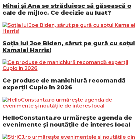
Mihai și Ana se străduiesc să găsească o
cale de mijloc. Ce decizie au luat?
Soția lui Joe Biden, sărut pe gură cu soțul
Kamalei Harris!
Ce produse de manichiură recomandă
experții Cupio în 2026
HelloConstanta.ro urmărește agenda de
evenimente și noutățile de interes local