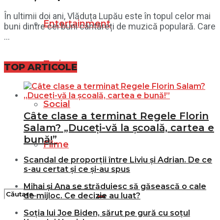
În ultimii doi ani, Vlăduța Lupău este în topul celor mai
Entertainment
buni dintre cei buni cântăreți de muzică populară. Care
...
Turism
TOP ARTICOLE
Social
Câte clase a terminat Regele Florin
Salam? „Duceți-vă la școală, cartea e
bună!”
Filme
Scandal de proporții între Liviu și Adrian. De ce
s-au certat și ce și-au spus
Mihai și Ana se străduiesc să găsească o cale
de mijloc. Ce decizie au luat?
Soția lui Joe Biden, sărut pe gură cu soțul