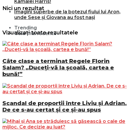
Kamalei Harris!
Nici un rezultat
Imagini superbe de la botezul fiului lui Aron,
unde Sese și Giovana au fost nași
Trending
Vizualizați toate rezultatele
Cele mai recente
Câte clase a terminat Regele Florin
Salam? „Duceți-vă la școală, cartea e
bună!”
Scandal de proporții între Liviu și Adrian.
De ce s-au certat și ce și-au spus