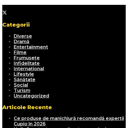
Categorii
Diverse
Dramă
Entertainment
Filme
Frumusețe
Infidelitate
Internațional
Lifestyle
Sănătate
Social
Turism
Uncategorized
Articole Recente
Ce produse de manichiură recomandă experții
Cupio în 2026