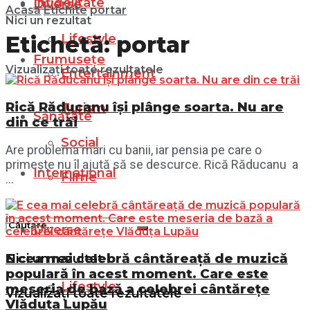
Infidelitate
Diverse
Acasă
Etichite
portar
Nici un rezultat
Lifestyle
Etichetă:
portar
Frumusețe
Vizualizați toate rezultatele
Entertainment
Rică Răducanu își plânge soarta. Nu are
Turism
Sănătate
din ce trăi
Social
Are problema mari cu banii, iar pensia pe care o
primește nu îl ajută să se descurce. Rică Răducanu a
Internațional
Filme
...
Diverse
E cea mai celebră cântăreață de muzică
Nici un rezultat
populară în acest moment. Care este
Lifestyle
meseria de bază a celebrei cântărețe
Vizualizați toate rezultatele
Vlăduța Lupău