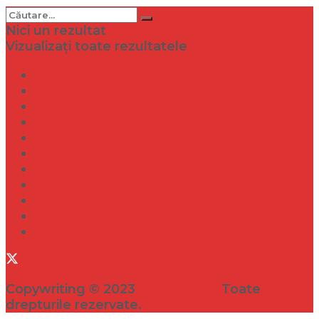
Nici un rezultat
Vizualizați toate rezultatele
Dramă
Infidelitate
Frumusețe
Sănătate
Internațional
Diverse
Lifestyle
Entertainment
Turism
Social
Filme
Copywriting © 2023
VEDETA.RO
Toate
drepturile rezervate.