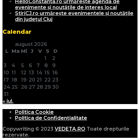
HelloConstanta.ro urmărește agenda de
evenimente și noutățile de interes local
StiriCJ.ro urmărește evenimentele și noutățile
din județul Cluj
Calendar
august 2026
L
Ma
Mi
J
V
S
D
1
2
3
4
5
6
7
8
9
10
11
12
13
14
15
16
17
18
19
20
21
22
23
24
25
26
27
28
29
30
31
« iul.
Politica Cookie
Politica de Confidențialitate
Copywriting © 2023
VEDETA.RO
Toate drepturile
rezervate.