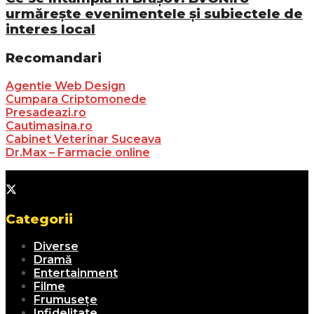
urmărește evenimentele și subiectele de
interes local
Recomandari
Agentie Web Design
Cumpara Criptomonede
Presadeazi.ro
Cautimasina.ro
Cabinet Veterinar Suceava
Dr.Max – Farmacie online
Categorii
Diverse
Dramă
Entertainment
Filme
Frumusețe
Infidelitate