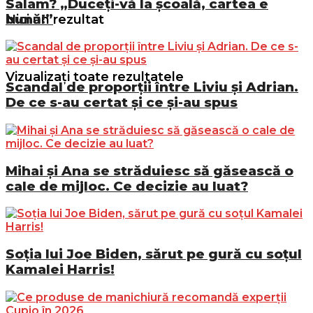
Salam? „Duceți-vă la școală, cartea e
bună!”
Nici un rezultat
Vizualizați toate rezultatele
Scandal de proporții între Liviu și Adrian.
De ce s-au certat și ce și-au spus
Mihai și Ana se străduiesc să găsească o
cale de mijloc. Ce decizie au luat?
Soția lui Joe Biden, sărut pe gură cu soțul
Kamalei Harris!