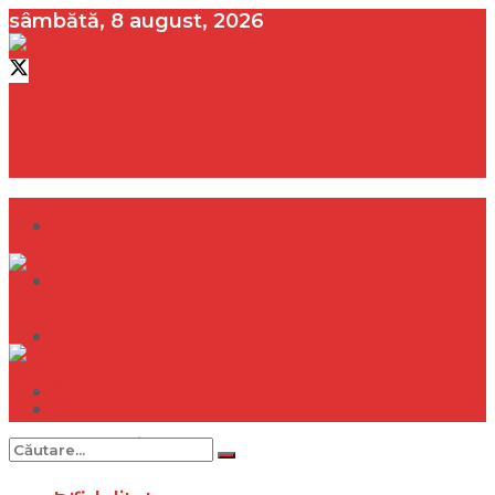
sâmbătă, 8 august, 2026
contact@vedeta.ro
Dramă
Infidelitate
Frumusețe
Sănătate
Dramă
Internațional