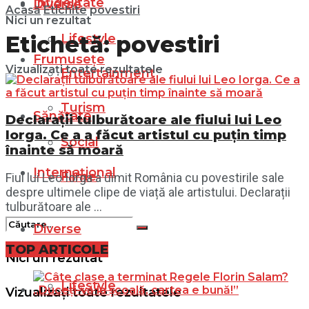
Infidelitate
Diverse
Acasă
Etichite
povestiri
Nici un rezultat
Lifestyle
Etichetă:
povestiri
Frumusețe
Vizualizați toate rezultatele
Entertainment
Turism
Sănătate
Declarații tulburătoare ale fiului lui Leo
Iorga. Ce a a făcut artistul cu puțin timp
Social
înainte să moară
Internațional
Filme
Fiul lui Leo Iorga a uimit România cu povestirile sale
despre ultimele clipe de viață ale artistului. Declarații
tulburătoare ale ...
Diverse
TOP ARTICOLE
Nici un rezultat
Lifestyle
Vizualizați toate rezultatele