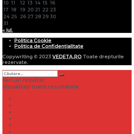
10
11
12
13
14
15
16
17
18
19
20
21
22
23
24
25
26
27
28
29
30
31
« iul.
Politica Cookie
Politica de Confidențialitate
Copywriting © 2023
VEDETA.RO
Toate drepturile
rezervate.
Nici un rezultat
Vizualizați toate rezultatele
Dramă
Infidelitate
Frumusețe
Sănătate
Internațional
Diverse