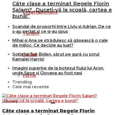
Câte clase a terminat Regele Florin
Salam? „Duceți-vă la școală, cartea e
Entertainment
bună!”
Scandal de proporții între Liviu și Adrian. De ce
s-au certat și ce și-au spus
Turism
Mihai și Ana se străduiesc să găsească o cale
de mijloc. Ce decizie au luat?
Social
Soția lui Joe Biden, sărut pe gură cu soțul
Kamalei Harris!
Imagini superbe de la botezul fiului lui Aron,
unde Sese și Giovana au fost nași
Filme
Trending
Cele mai recente
Câte clase a terminat Regele Florin