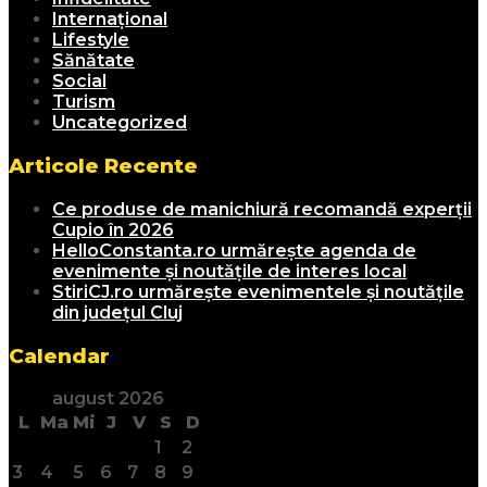
Internațional
Lifestyle
Sănătate
Social
Turism
Uncategorized
Articole Recente
Ce produse de manichiură recomandă experții
Cupio în 2026
HelloConstanta.ro urmărește agenda de
evenimente și noutățile de interes local
StiriCJ.ro urmărește evenimentele și noutățile
din județul Cluj
Calendar
august 2026
L
Ma
Mi
J
V
S
D
1
2
3
4
5
6
7
8
9