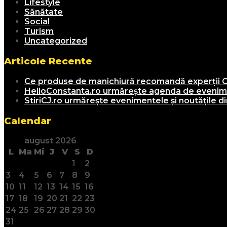
Lifestyle
Sănătate
Social
Turism
Uncategorized
Articole Recente
Ce produse de manichiură recomandă experții C
HelloConstanta.ro urmărește agenda de evenimen
StiriCJ.ro urmărește evenimentele și noutățile din
Calendar
august 2026
L
Ma
Mi
J
V
S
D
1
2
3
4
5
6
7
8
9
10
11
12
13
14
15
16
17
18
19
20
21
22
23
24
25
26
27
28
29
30
31