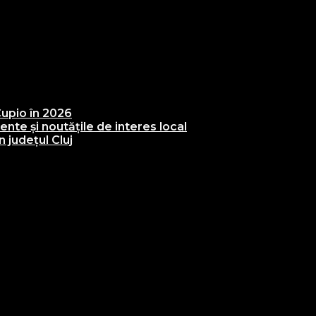
upio în 2026
te și noutățile de interes local
 județul Cluj