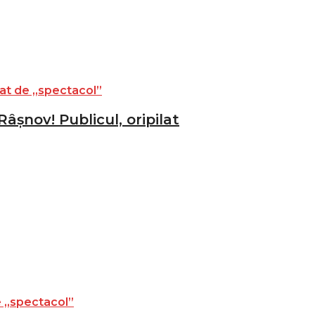
âșnov! Publicul, oripilat