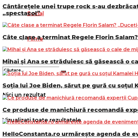
Cântărețele unei trupe rock s-au dezbrăcat 
„spectacol”
Social
Câte clase a terminat Regele Florin Salam? 
Filme
Mihai și Ana se străduiesc să găsească o ca
Soția lui Joe Biden, sărut pe gură cu soțul 
Nici un rezultat
Ce produse de manichiură recomandă exper
Vizualizați toate rezultatele
HelloConstanta.ro urmărește agenda de eve