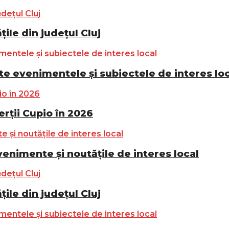
ile din județul Cluj
e evenimentele și subiectele de interes lo
ții Cupio în 2026
nimente și noutățile de interes local
ile din județul Cluj