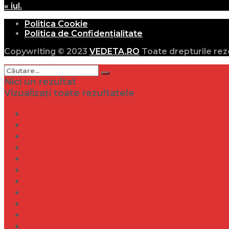
« iul.
Politica Cookie
Politica de Confidențialitate
Copywriting © 2023
VEDETA.RO
Toate drepturile rez
Nici un rezultat
Vizualizați toate rezultatele
Dramă
Infidelitate
Frumusețe
Sănătate
Internațional
Diverse
Lifestyle
Entertainment
Turism
Social
Filme