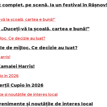
complet, pe scenă, la un festival în Râșnov! 
„Duceți-vă la școală, cartea e bună!”
le de mijloc. Ce decizie au luat?
Kamalei Harris!
ții Cupio în 2026
nimente și noutățile de interes local