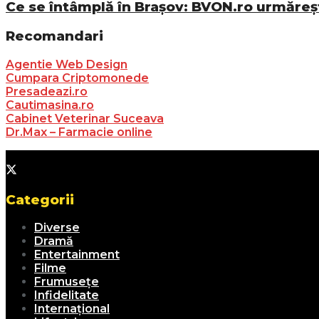
Ce se întâmplă în Brașov: BVON.ro urmăreșt
Recomandari
Agentie Web Design
Cumpara Criptomonede
Presadeazi.ro
Cautimasina.ro
Cabinet Veterinar Suceava
Dr.Max – Farmacie online
Categorii
Diverse
Dramă
Entertainment
Filme
Frumusețe
Infidelitate
Internațional