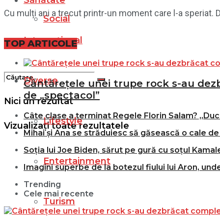
Sănătate
Cu mulți ani a trecut printr-un moment care l-a speriat. 
Social
Internațional
Filme
TOP ARTICOLE
Diverse
Cântărețele unei trupe rock s-au dezbr
de „spectacol”
Nici un rezultat
Câte clase a terminat Regele Florin Salam? „Duce
Lifestyle
Vizualizați toate rezultatele
Mihai și Ana se străduiesc să găsească o cale de 
Soția lui Joe Biden, sărut pe gură cu soțul Kamale
Entertainment
Imagini superbe de la botezul fiului lui Aron, und
Trending
Cele mai recente
Turism