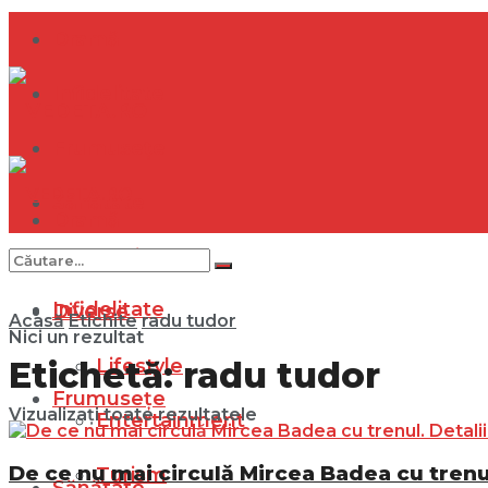
Dramă
Infidelitate
Frumusețe
Sănătate
Dramă
Internațional
Infidelitate
Diverse
Acasă
Etichite
radu tudor
Nici un rezultat
Lifestyle
Etichetă:
radu tudor
Frumusețe
Vizualizați toate rezultatele
Entertainment
De ce nu mai circulă Mircea Badea cu trenul
Turism