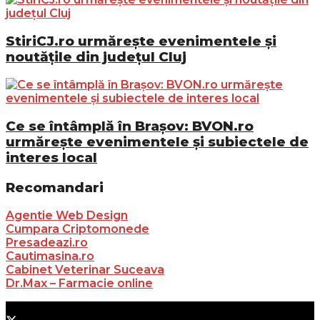
StiriCJ.ro urmărește evenimentele și
noutățile din județul Cluj
Ce se întâmplă în Brașov: BVON.ro
urmărește evenimentele și subiectele de
interes local
Recomandari
Agentie Web Design
Cumpara Criptomonede
Presadeazi.ro
Cautimasina.ro
Cabinet Veterinar Suceava
Dr.Max – Farmacie online