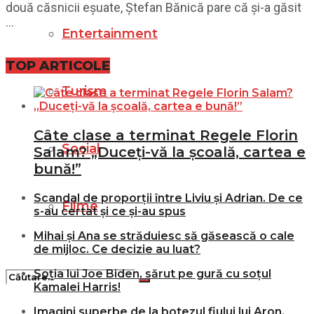
două căsnicii eșuate, Ștefan Bănică pare că și-a găsit
...
Entertainment
TOP ARTICOLE
Turism
Câte clase a terminat Regele Florin
Social
Salam? „Duceți-vă la școală, cartea e
bună!”
Scandal de proporții între Liviu și Adrian. De ce
Filme
s-au certat și ce și-au spus
Mihai și Ana se străduiesc să găsească o cale
de mijloc. Ce decizie au luat?
Soția lui Joe Biden, sărut pe gură cu soțul
Kamalei Harris!
Imagini superbe de la botezul fiului lui Aron,