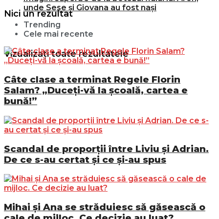
unde Sese și Giovana au fost nași
Nici un rezultat
Trending
Cele mai recente
Vizualizați toate rezultatele
Câte clase a terminat Regele Florin
Salam? „Duceți-vă la școală, cartea e
bună!”
Scandal de proporții între Liviu și Adrian.
De ce s-au certat și ce și-au spus
Mihai și Ana se străduiesc să găsească o
cale de mijloc. Ce decizie au luat?