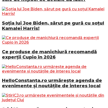
Soția lui Joe Biden, sărut pe gură cu soțul
Kamalei Harris!
Ce produse de manichiură recomandă
experții Cupio în 2026
HelloConstanta.ro urmărește agenda de
evenimente și noutățile de interes local