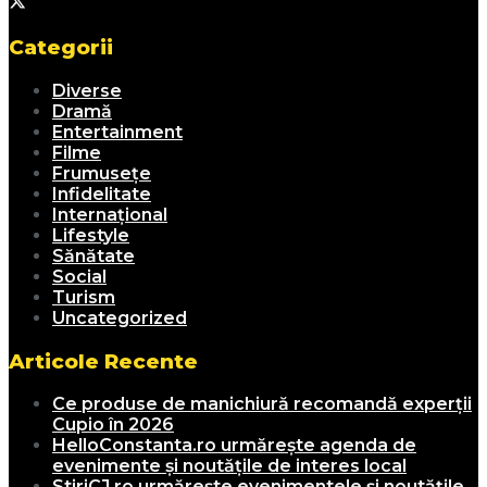
Categorii
Diverse
Dramă
Entertainment
Filme
Frumusețe
Infidelitate
Internațional
Lifestyle
Sănătate
Social
Turism
Uncategorized
Articole Recente
Ce produse de manichiură recomandă experții
Cupio în 2026
HelloConstanta.ro urmărește agenda de
evenimente și noutățile de interes local
StiriCJ.ro urmărește evenimentele și noutățile