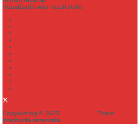
Vizualizați toate rezultatele
Dramă
Infidelitate
Frumusețe
Sănătate
Internațional
Diverse
Lifestyle
Entertainment
Turism
Social
Filme
Copywriting © 2023
VEDETA.RO
Toate
drepturile rezervate.