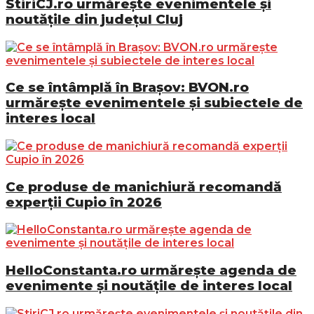
StiriCJ.ro urmărește evenimentele și
noutățile din județul Cluj
Ce se întâmplă în Brașov: BVON.ro
urmărește evenimentele și subiectele de
interes local
Ce produse de manichiură recomandă
experții Cupio în 2026
HelloConstanta.ro urmărește agenda de
evenimente și noutățile de interes local