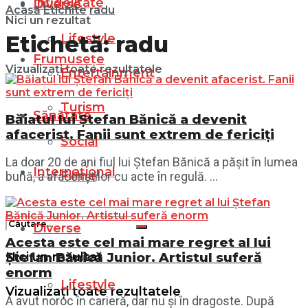
Infidelitate
Diverse
Acasă
Etichite
radu
Nici un rezultat
Lifestyle
Etichetă:
radu
Frumusețe
Vizualizați toate rezultatele
Entertainment
Turism
Sănătate
Băiatul lui Ștefan Bănică a devenit
afacerist. Fanii sunt extrem de fericiți
Social
La doar 20 de ani fiul lui Ștefan Bănică a pășit în lumea
Internațional
Filme
bună, a afaceriștilor cu acte în regulă. ...
Diverse
Acesta este cel mai mare regret al lui
Nici un rezultat
Ștefan Bănică Junior. Artistul suferă
enorm
Lifestyle
Vizualizați toate rezultatele
A avut noroc în carieră, dar nu și în dragoste. După