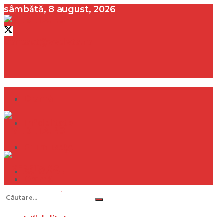
sâmbătă, 8 august, 2026
contact@vedeta.ro
Dramă
Infidelitate
Frumusețe
Sănătate
Dramă
Internațional