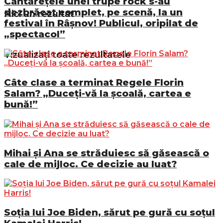
Cântărețele unei trupe rock s-au
dezbrăcat complet, pe scenă, la un
Nici un rezultat
festival în Râșnov! Publicul, oripilat de
„spectacol”
Vizualizați toate rezultatele
Câte clase a terminat Regele Florin
Salam? „Duceți-vă la școală, cartea e
bună!”
Mihai și Ana se străduiesc să găsească o
cale de mijloc. Ce decizie au luat?
Soția lui Joe Biden, sărut pe gură cu soțul