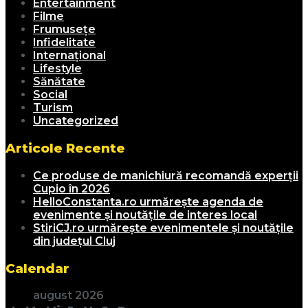
Entertainment
Filme
Frumusețe
Infidelitate
Internațional
Lifestyle
Sănătate
Social
Turism
Uncategorized
Articole Recente
Ce produse de manichiură recomandă experții
Cupio în 2026
HelloConstanta.ro urmărește agenda de
evenimente și noutățile de interes local
StiriCJ.ro urmărește evenimentele și noutățile
din județul Cluj
Calendar
august 2026