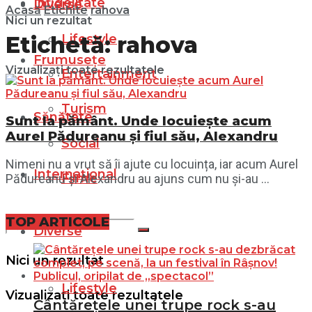
Infidelitate
Diverse
Acasă
Etichite
rahova
Nici un rezultat
Lifestyle
Etichetă:
rahova
Frumusețe
Vizualizați toate rezultatele
Entertainment
Turism
Sănătate
Sunt la pământ. Unde locuiește acum
Aurel Pădureanu și fiul său, Alexandru
Social
Nimeni nu a vrut să îi ajute cu locuința, iar acum Aurel
Internațional
Filme
Pădureanu și Alexandru au ajuns cum nu și-au ...
TOP ARTICOLE
Diverse
Nici un rezultat
Lifestyle
Vizualizați toate rezultatele
Cântărețele unei trupe rock s-au