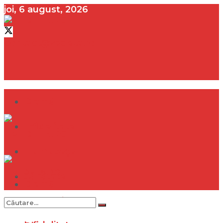
joi, 6 august, 2026
contact@vedeta.ro
Dramă
Infidelitate
Frumusețe
Sănătate
Dramă
Internațional