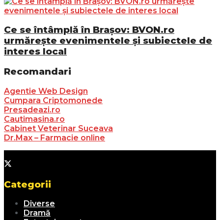
Ce se întâmplă în Brașov: BVON.ro
urmărește evenimentele și subiectele de
interes local
Recomandari
Agentie Web Design
Cumpara Criptomonede
Presadeazi.ro
Cautimasina.ro
Cabinet Veterinar Suceava
Dr.Max – Farmacie online
Categorii
Diverse
Dramă