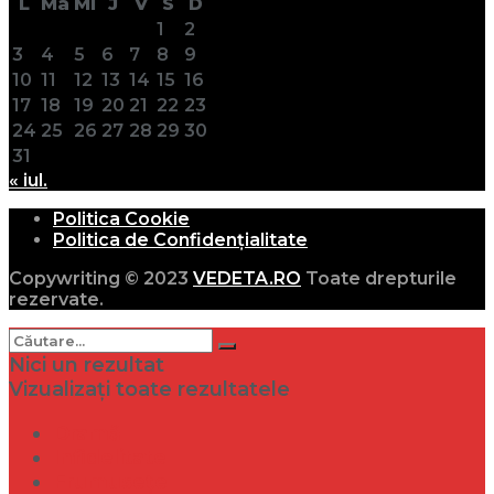
L
Ma
Mi
J
V
S
D
1
2
3
4
5
6
7
8
9
10
11
12
13
14
15
16
17
18
19
20
21
22
23
24
25
26
27
28
29
30
31
« iul.
Politica Cookie
Politica de Confidențialitate
Copywriting © 2023
VEDETA.RO
Toate drepturile
rezervate.
Nici un rezultat
Vizualizați toate rezultatele
Dramă
Infidelitate
Frumusețe