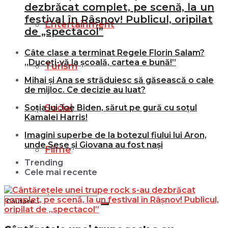
dezbrăcat complet, pe scenă, la un
festival în Râșnov! Publicul, oripilat
Entertainment
de „spectacol”
Câte clase a terminat Regele Florin Salam?
„Duceți-vă la școală, cartea e bună!”
Turism
Mihai și Ana se străduiesc să găsească o cale
de mijloc. Ce decizie au luat?
Social
Soția lui Joe Biden, sărut pe gură cu soțul
Kamalei Harris!
Imagini superbe de la botezul fiului lui Aron,
unde Sese și Giovana au fost nași
Filme
Trending
Cele mai recente