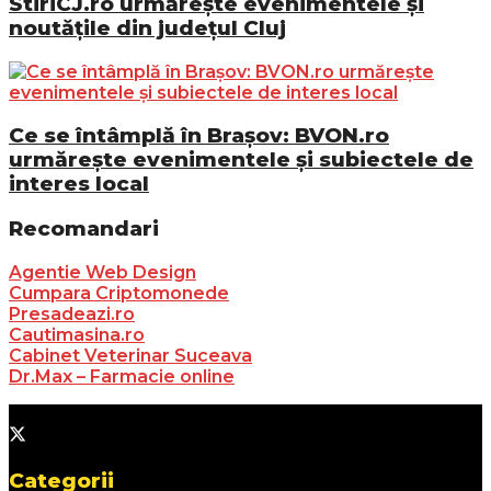
StiriCJ.ro urmărește evenimentele și
noutățile din județul Cluj
Ce se întâmplă în Brașov: BVON.ro
urmărește evenimentele și subiectele de
interes local
Recomandari
Agentie Web Design
Cumpara Criptomonede
Presadeazi.ro
Cautimasina.ro
Cabinet Veterinar Suceava
Dr.Max – Farmacie online
Categorii