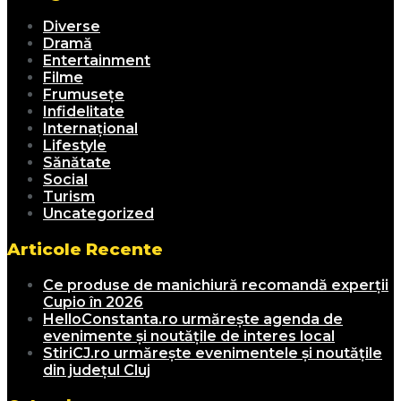
Diverse
Dramă
Entertainment
Filme
Frumusețe
Infidelitate
Internațional
Lifestyle
Sănătate
Social
Turism
Uncategorized
Articole Recente
Ce produse de manichiură recomandă experții
Cupio în 2026
HelloConstanta.ro urmărește agenda de
evenimente și noutățile de interes local
StiriCJ.ro urmărește evenimentele și noutățile
din județul Cluj