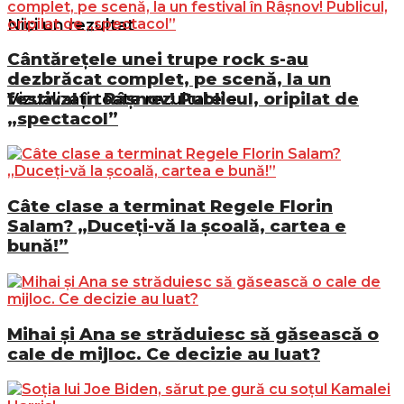
Nici un rezultat
Cântărețele unei trupe rock s-au
dezbrăcat complet, pe scenă, la un
festival în Râșnov! Publicul, oripilat de
Vizualizați toate rezultatele
„spectacol”
Câte clase a terminat Regele Florin
Salam? „Duceți-vă la școală, cartea e
bună!”
Mihai și Ana se străduiesc să găsească o
cale de mijloc. Ce decizie au luat?