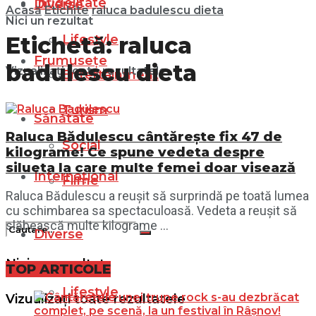
Infidelitate
Diverse
Acasă
Etichite
raluca badulescu dieta
Nici un rezultat
Lifestyle
Etichetă:
raluca
Frumusețe
badulescu dieta
Vizualizați toate rezultatele
Entertainment
Turism
Sănătate
Raluca Bădulescu cântărește fix 47 de
Social
kilograme! Ce spune vedeta despre
silueta la care multe femei doar visează
Internațional
Filme
Raluca Bădulescu a reușit să surprindă pe toată lumea
cu schimbarea sa spectaculoasă. Vedeta a reușit să
slăbească multe kilograme ...
Diverse
Nici un rezultat
TOP ARTICOLE
Lifestyle
Vizualizați toate rezultatele