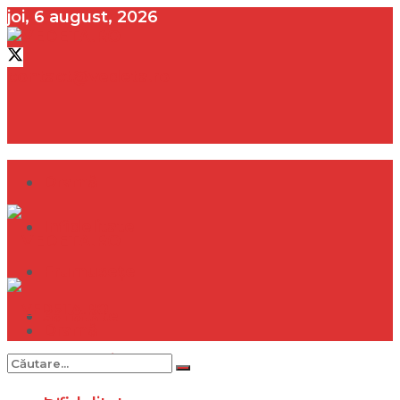
joi, 6 august, 2026
contact@vedeta.ro
Dramă
Infidelitate
Frumusețe
Sănătate
Dramă
Internațional