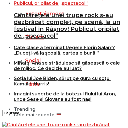
Entertainment
Cântărețele unei trupe rock s-au
dezbrăcat complet, pe scenă, la un
festival în Râșnov! Publicul, oripilat
de „spectacol”
Turism
Câte clase a terminat Regele Florin Salam?
„Duceți-vă la școală, cartea e bună!”
Social
Mihai și Ana se străduiesc să găsească o cale
de mijloc. Ce decizie au luat?
Soția lui Joe Biden, sărut pe gură cu soțul
Filme
Kamalei Harris!
Imagini superbe de la botezul fiului lui Aron,
unde Sese și Giovana au fost nași
Trending
Cele mai recente