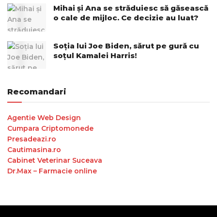
Mihai și Ana se străduiesc să găsească
o cale de mijloc. Ce decizie au luat?
Soția lui Joe Biden, sărut pe gură cu
soțul Kamalei Harris!
Recomandari
Agentie Web Design
Cumpara Criptomonede
Presadeazi.ro
Cautimasina.ro
Cabinet Veterinar Suceava
Dr.Max – Farmacie online