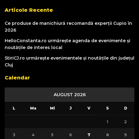
Articole Recente
Ce produse de manichiură recomandă experții Cupio în
2026
HelloConstanta.ro urmărește agenda de evenimente și
noutățile de interes local
StiriCJ.ro urmărește evenimentele și noutățile din județul
Cluj
Calendar
AUGUST 2026
L
Ma
Mi
J
V
S
D
1
2
3
4
5
6
7
8
9