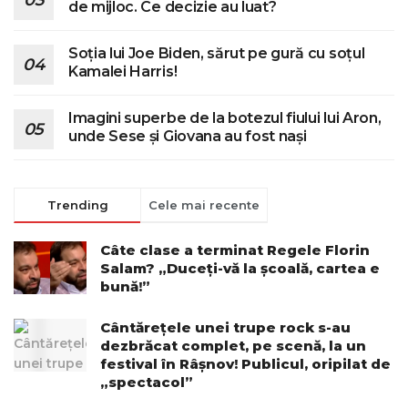
de mijloc. Ce decizie au luat?
Soția lui Joe Biden, sărut pe gură cu soțul
Kamalei Harris!
Imagini superbe de la botezul fiului lui Aron,
unde Sese și Giovana au fost nași
Trending
Cele mai recente
Câte clase a terminat Regele Florin
Salam? „Duceți-vă la școală, cartea e
bună!”
Cântărețele unei trupe rock s-au
dezbrăcat complet, pe scenă, la un
festival în Râșnov! Publicul, oripilat de
„spectacol”