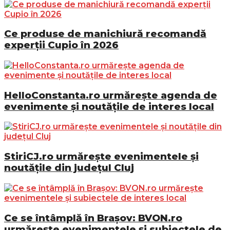
Ce produse de manichiură recomandă
experții Cupio în 2026
HelloConstanta.ro urmărește agenda de
evenimente și noutățile de interes local
StiriCJ.ro urmărește evenimentele și
noutățile din județul Cluj
Ce se întâmplă în Brașov: BVON.ro
urmărește evenimentele și subiectele de