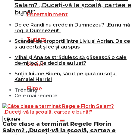
Salam? „Duceți-vă la școală, cartea e
bună!”
Entertainment
De ce Randi nu crede în Dumnezeu? „Eu nu mă
rog la Dumnezeu!”
Turism
Scandal de proporții între Liviu și Adrian. De ce
s-au certat și ce și-au spus
Mihai și Ana se străduiesc să găsească o cale
de mijloc. Ce decizie au luat?
Social
Soția lui Joe Biden, sărut pe gură cu soțul
Kamalei Harris!
Filme
Trending
Cele mai recente
Câte clase a terminat Regele Florin
Salam? „Duceți-vă la școală, cartea e