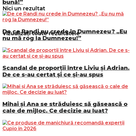
bună!”
Nici un rezultat
De ce Randi nu crede în Dumnezeu? „Eu
Vizualizați toate rezultatele
nu mă rog la Dumnezeu!”
Scandal de proporții între Liviu și Adrian.
De ce s-au certat și ce și-au spus
Mihai și Ana se străduiesc să găsească o
cale de mijloc. Ce decizie au luat?