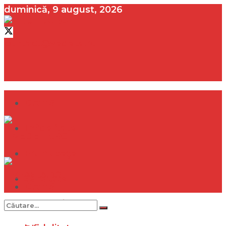
duminică, 9 august, 2026
contact@vedeta.ro
Dramă
Infidelitate
Frumusețe
Sănătate
Dramă
Internațional