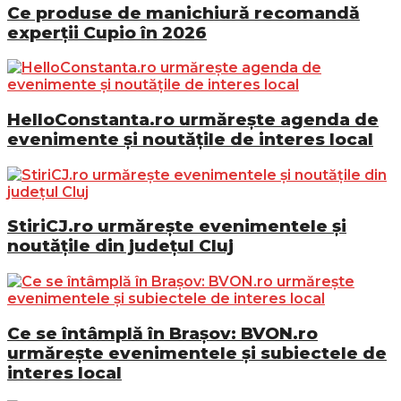
Ce produse de manichiură recomandă
experții Cupio în 2026
HelloConstanta.ro urmărește agenda de
evenimente și noutățile de interes local
StiriCJ.ro urmărește evenimentele și
noutățile din județul Cluj
Ce se întâmplă în Brașov: BVON.ro
urmărește evenimentele și subiectele de
interes local