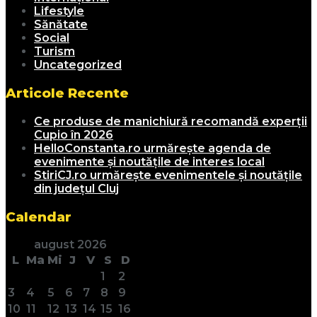
Lifestyle
Sănătate
Social
Turism
Uncategorized
Articole Recente
Ce produse de manichiură recomandă experții
Cupio în 2026
HelloConstanta.ro urmărește agenda de
evenimente și noutățile de interes local
StiriCJ.ro urmărește evenimentele și noutățile
din județul Cluj
Calendar
august 2026
L
Ma
Mi
J
V
S
D
1
2
3
4
5
6
7
8
9
10
11
12
13
14
15
16