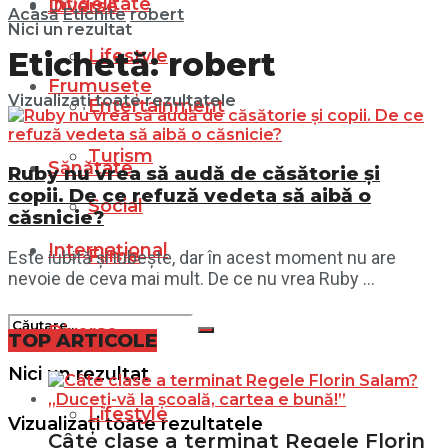
Infidelitate
Diverse
Acasă
Etichite
robert
Nici un rezultat
Lifestyle
Etichetă:
robert
Frumusețe
Vizualizați toate rezultatele
Entertainment
Turism
Sănătate
Ruby nu vrea să audă de căsătorie și
copii. De ce refuză vedeta să aibă o
Social
căsnicie?
Internațional
Filme
Este iubită și iubește, dar în acest moment nu are
nevoie de ceva mai mult. De ce nu vrea Ruby ...
Diverse
TOP ARTICOLE
Nici un rezultat
Lifestyle
Vizualizați toate rezultatele
Câte clase a terminat Regele Florin