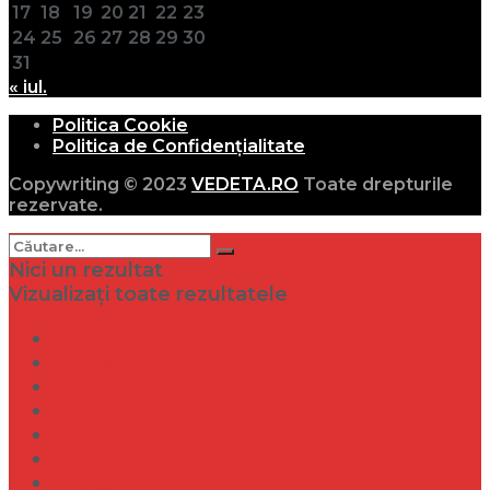
17
18
19
20
21
22
23
24
25
26
27
28
29
30
31
« iul.
Politica Cookie
Politica de Confidențialitate
Copywriting © 2023
VEDETA.RO
Toate drepturile
rezervate.
Nici un rezultat
Vizualizați toate rezultatele
Dramă
Infidelitate
Frumusețe
Sănătate
Internațional
Diverse
Lifestyle