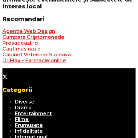
interes local
Recomandari
Agentie Web Design
Cumpara Criptomonede
Presadeazi.ro
Cautimasina.ro
Cabinet Veterinar Suceava
Dr.Max – Farmacie online
Categorii
Diverse
Dramă
Entertainment
Filme
Frumusețe
Infidelitate
Internațional