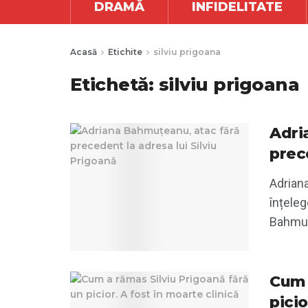
DRAMĂ
INFIDELITATE
Acasă
Etichite
silviu prigoana
Etichetă:
silviu prigoana
Adri
prec
Adriana
înțeleg
Bahmuțe
Cum 
picio