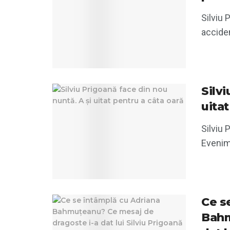
Silviu 
acciden
Silvi
uitat
Silviu 
Evenime
Ce s
Bahm