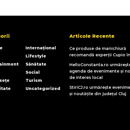
orii
Articole Recente
e
Internațional
Ce produse de manichiură
recomandă experții Cupio î
Lifestyle
tainment
Sănătate
HelloConstanta.ro urmăreșt
agenda de evenimente și no
Social
de interes local
sețe
Turism
StiriCJ.ro urmărește evenim
itate
Uncategorized
și noutățile din județul Cluj