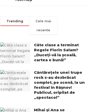
Trending
Cele mai
recente
Câte clase a terminat
Regele Florin Salam?
„Duceți-vă la școală,
cartea e bună!”
Cântărețele unei trupe
rock s-au dezbrăcat
complet, pe scenă, la un
festival în Râșnov!
Publicul, oripilat de
„spectacol”
Mihai și Ana se