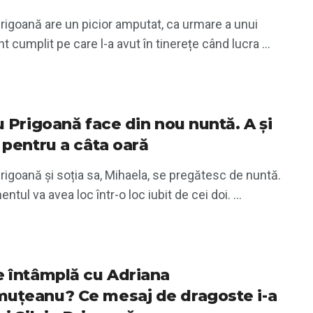
Prigoană are un picior amputat, ca urmare a unui
t cumplit pe care l-a avut în tinerețe când lucra ...
u Prigoană face din nou nuntă. A și
 pentru a câta oară
Prigoană și soția sa, Mihaela, se pregătesc de nuntă.
ntul va avea loc într-o loc iubit de cei doi. ...
e întâmplă cu Adriana
uțeanu? Ce mesaj de dragoste i-a