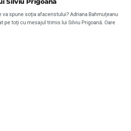
ui Silviu Prigoană
e va spune soția afaceristului? Adriana Bahmuțeanu
at pe toți cu mesajul trimis lui Silviu Prigoană. Oare