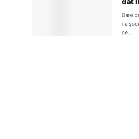
dat l
Oare c
i-a șoc
ce ...