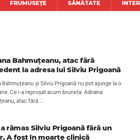
FRUMUSEȚE
SĂNĂTATE
INTE
ana Bahmuțeanu, atac fără
edent la adresa lui Silviu Prigoană
 Bahmuțeanu și Silviu Prigoană nu pot ajunge la o
ere. Ce i-a reproșat acum bruneta. Adriana
anu, atac fără ...
a rămas Silviu Prigoană fără un
r. A fost în moarte clinică