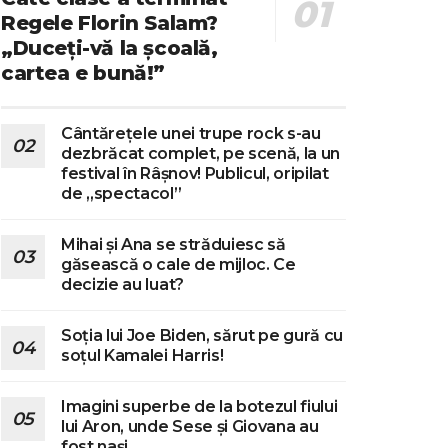
Regele Florin Salam?
„Duceți-vă la școală,
cartea e bună!”
Cântărețele unei trupe rock s-au
dezbrăcat complet, pe scenă, la un
festival în Râșnov! Publicul, oripilat
de „spectacol”
Mihai și Ana se străduiesc să
găsească o cale de mijloc. Ce
decizie au luat?
Soția lui Joe Biden, sărut pe gură cu
soțul Kamalei Harris!
Imagini superbe de la botezul fiului
lui Aron, unde Sese și Giovana au
fost nași