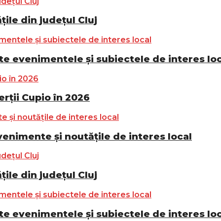
ile din județul Cluj
e evenimentele și subiectele de interes lo
ții Cupio în 2026
nimente și noutățile de interes local
ile din județul Cluj
e evenimentele și subiectele de interes lo