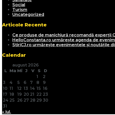
Social
Turism
Uncategorized
Articole Recente
Ce produse de manichiură recomandă experții C
HelloConstanta.ro urmărește agenda de evenimen
StiriCJ.ro urmărește evenimentele și noutățile din
Calendar
august 2026
L
Ma
Mi
J
V
S
D
1
2
3
4
5
6
7
8
9
10
11
12
13
14
15
16
17
18
19
20
21
22
23
24
25
26
27
28
29
30
31
« iul.