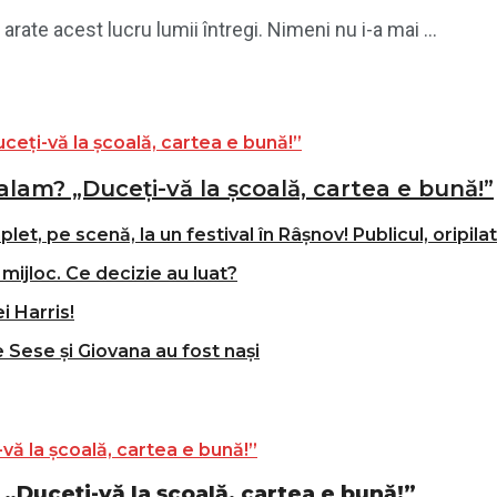
 arate acest lucru lumii întregi. Nimeni nu i-a mai ...
alam? „Duceți-vă la școală, cartea e bună!”
t, pe scenă, la un festival în Râșnov! Publicul, oripila
mijloc. Ce decizie au luat?
i Harris!
e Sese și Giovana au fost nași
„Duceți-vă la școală, cartea e bună!”