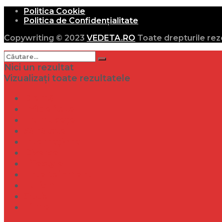
Politica Cookie
Politica de Confidențialitate
Copywriting © 2023
VEDETA.RO
Toate drepturile rez
Nici un rezultat
Vizualizați toate rezultatele
Dramă
Infidelitate
Frumusețe
Sănătate
Internațional
Diverse
Lifestyle
Entertainment
Turism
Social
Filme