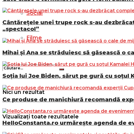
Social
Cântărețele unei trupe rock s-au dezbrăcat 
„spectacol”
Filme
Mihai și Ana se străduiesc să găsească o ca
Soția lui Joe Biden, sărut pe gură cu soțul 
Nici un rezultat
Ce produse de manichiură recomandă exper
Vizualizați toate rezultatele
HelloConstanta.ro urmărește agenda de eve