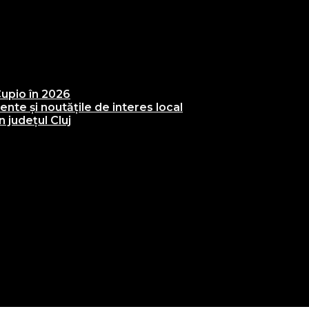
upio în 2026
te și noutățile de interes local
 județul Cluj