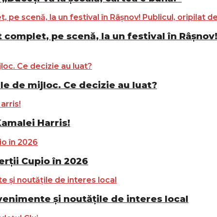
complet, pe scenă, la un festival în Râșnov! 
le de mijloc. Ce decizie au luat?
Kamalei Harris!
ții Cupio în 2026
nimente și noutățile de interes local