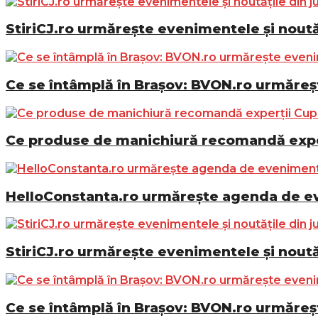
StiriCJ.ro urmărește evenimentele și noutăț
Ce se întâmplă în Brașov: BVON.ro urmăreșt
Ce produse de manichiură recomandă exper
HelloConstanta.ro urmărește agenda de eve
StiriCJ.ro urmărește evenimentele și noutăț
Ce se întâmplă în Brașov: BVON.ro urmăreșt