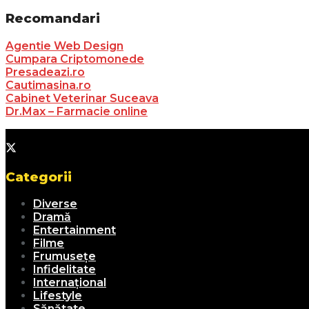
Recomandari
Agentie Web Design
Cumpara Criptomonede
Presadeazi.ro
Cautimasina.ro
Cabinet Veterinar Suceava
Dr.Max – Farmacie online
Categorii
Diverse
Dramă
Entertainment
Filme
Frumusețe
Infidelitate
Internațional
Lifestyle
Sănătate