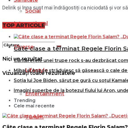
Sănătate
Delirik și Inna sunt mai îndrăgostiți ca niciodată și vor să
Social
Internațional
Filme
TOP ARTICOLE
Diverse
Câte clase a terminat Regele Florin S
Nici un rezultat
Cântărețele unei trupe rock s-au dezbrăcat comple
Lifestyle
Mihai și Ana se străduiesc să găsească o cale de 
Vizualizați toate rezultatele
Soția lui Joe Biden, sărut pe gură cu soțul Kamale
Imagini superbe de la botezul fiului lui Aron, und
Entertainment
Trending
Cele mai recente
Turism
Câte clase a terminat Regele Florin Salam? 