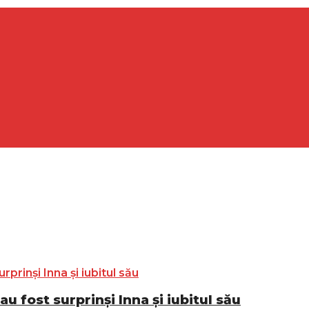
 fost surprinși Inna și iubitul său