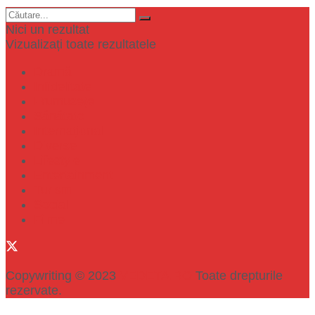
Nici un rezultat
Vizualizați toate rezultatele
Dramă
Infidelitate
Frumusețe
Sănătate
Internațional
Diverse
Lifestyle
Entertainment
Turism
Social
Filme
Copywriting © 2023
VEDETA.RO
Toate drepturile
rezervate.