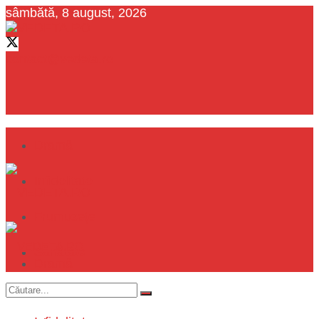
sâmbătă, 8 august, 2026
contact@vedeta.ro
Dramă
Infidelitate
Frumusețe
Sănătate
Dramă
Internațional