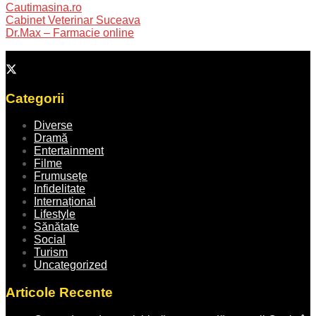
Cautimasina.ro
Cabinet Veterinar Suceava
Dr.Max – Farmacie online
Categorii
Diverse
Dramă
Entertainment
Filme
Frumusețe
Infidelitate
Internațional
Lifestyle
Sănătate
Social
Turism
Uncategorized
Articole Recente