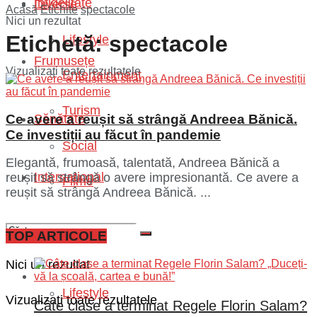
Infidelitate
Diverse
Acasă
Etichite
spectacole
Nici un rezultat
Etichetă:
spectacole
Lifestyle
Frumusețe
Vizualizați toate rezultatele
Entertainment
Turism
Ce avere a reușit să strângă Andreea Bănică.
Sănătate
Ce investiții au făcut în pandemie
Social
Elegantă, frumoasă, talentată, Andreea Bănică a
Internațional
reușit să strângă o avere impresionantă. Ce avere a
Filme
reușit să strângă Andreea Bănică. ...
Diverse
TOP ARTICOLE
Nici un rezultat
Lifestyle
Vizualizați toate rezultatele
Câte clase a terminat Regele Florin Salam?