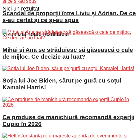
Nici un rezultat
Scandal de proporții între Liviu și Adrian. De ce
s-au certat și ce și-au spus
Vizualizați toate rezultatele
Mihai și Ana se străduiesc să găsească o cale
de mijloc. Ce decizie au luat?
Soția lui Joe Biden, sărut pe gură cu soțul
Kamalei Harris!
Ce produse de manichiură recomandă experții
Cupio în 2026