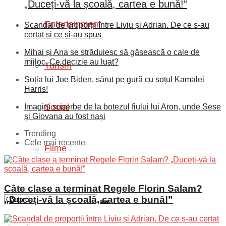
„Duceți-vă la școală, cartea e bună!”
Entertainment
Scandal de proporții între Liviu și Adrian. De ce s-au
certat și ce și-au spus
Mihai și Ana se străduiesc să găsească o cale de
mijloc. Ce decizie au luat?
Turism
Soția lui Joe Biden, sărut pe gură cu soțul Kamalei
Harris!
Social
Imagini superbe de la botezul fiului lui Aron, unde Sese
și Giovana au fost nași
Trending
Cele mai recente
Filme
Câte clase a terminat Regele Florin Salam?
„Duceți-vă la școală, cartea e bună!”