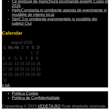
Ce produse de manichiură recomandă experții Cupio în
2026
HelloConstanta.ro urmărește agenda de evenimente și
noutățile de interes local
StiriCJ.ro urmărește evenimentele și noutățile din
județul Cluj
Calendar
august 2026
L
Ma
Mi
J
V
S
D
1
2
3
4
5
6
7
8
9
10
11
12
13
14
15
16
17
18
19
20
21
22
23
24
25
26
27
28
29
30
31
« iul.
Politica Cookie
Politica de Confidențialitate
Copywriting © 2023
VEDETA.RO
Toate drepturile rezervate.