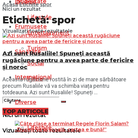
Infidelitate
Diverse
Acasă
Etichite
spor
Nici un rezultat
Lifestyle
Etichetă:
spor
Frumusețe
Vizualizați toate rezultatele
Entertainment
Turism
Sănătate
Azi sunt Rusaliile! Spuneți această
rugăciune pentru a avea parte de fericire
Social
și noroc
Internațional
Filme
Această rugăciune rostită în zi de mare sărbătoare
precum Rusaliile vă va schimba viața pentru
totdeauna. Azi sunt Rusaliile! Spuneți ...
Diverse
TOP ARTICOLE
Nici un rezultat
Lifestyle
Vizualizați toate rezultatele