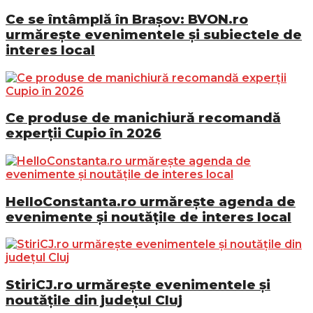
Ce se întâmplă în Brașov: BVON.ro
urmărește evenimentele și subiectele de
interes local
Ce produse de manichiură recomandă
experții Cupio în 2026
HelloConstanta.ro urmărește agenda de
evenimente și noutățile de interes local
StiriCJ.ro urmărește evenimentele și
noutățile din județul Cluj