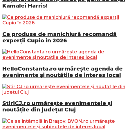
Kamalei Harris!
Ce produse de manichiură recomandă
experții Cupio în 2026
HelloConstanta.ro urmărește agenda de
evenimente și noutățile de interes local
StiriCJ.ro urmărește evenimentele și
noutățile din județul Cluj