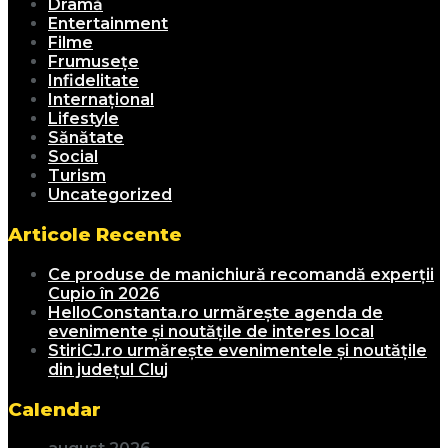
Dramă
Entertainment
Filme
Frumusețe
Infidelitate
Internațional
Lifestyle
Sănătate
Social
Turism
Uncategorized
Articole Recente
Ce produse de manichiură recomandă experții
Cupio în 2026
HelloConstanta.ro urmărește agenda de
evenimente și noutățile de interes local
StiriCJ.ro urmărește evenimentele și noutățile
din județul Cluj
Calendar