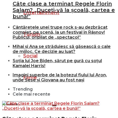
Câte clase a terminat Regele Florin
Salam? „Duceți-vă la școală, cartea e
Entertainment
bună!”
Cântărețele unei trupe rock s-au dezbrăcat
complet, pe scenă, la un festival în Râșnov!
Turism
Publicul, oripilat de „spectacol”
Mihai și Ana se străduiesc să găsească o cale
de mijloc. Ce decizie au luat?
Social
Soția lui Joe Biden, sărut pe gură cu soțul
Kamalei Harris!
Imagini superbe de la botezul fiului lui Aron,
Filme
unde Sese și Giovana au fost nași
Trending
Cele mai recente