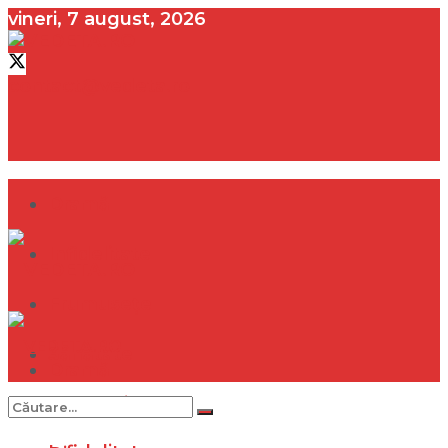
vineri, 7 august, 2026
contact@vedeta.ro
Dramă
Infidelitate
Frumusețe
Sănătate
Dramă
Internațional