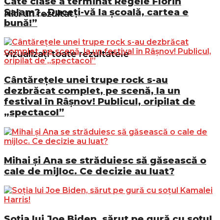
Câte clase a terminat Regele Florin
Salam? „Duceți-vă la școală, cartea e
Nici un rezultat
bună!”
Vizualizați toate rezultatele
Cântărețele unei trupe rock s-au
dezbrăcat complet, pe scenă, la un
festival în Râșnov! Publicul, oripilat de
„spectacol”
Mihai și Ana se străduiesc să găsească o
cale de mijloc. Ce decizie au luat?
Soția lui Joe Biden, sărut pe gură cu soțul