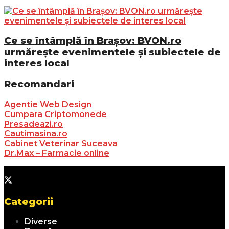
Ce se întâmplă în Brașov: BVON.ro
urmărește evenimentele și subiectele de
interes local
Recomandari
Agentie Web Design
Cumpara Criptomonede
Presadeazi.ro
Cautimasina.ro
Cabinet Veterinar Suceava
Dr.Max – Farmacie online
Categorii
Diverse