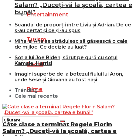
Salam? „Duceți-vă la școală, cartea e
bună!”
Entertainment
Scandal de proporții între Liviu și Adrian. De ce
s-au certat și ce și-au spus
Turism
Mihai și Ana se străduiesc să găsească o cale
de mijloc. Ce decizie au luat?
Soția lui Joe Biden, sărut pe gură cu soțul
Kamalei Harris!
Social
Imagini superbe de la botezul fiului lui Aron,
unde Sese și Giovana au fost nași
Filme
Trending
Cele mai recente
Câte clase a terminat Regele Florin
Salam? „Duceți-vă la școală, cartea e