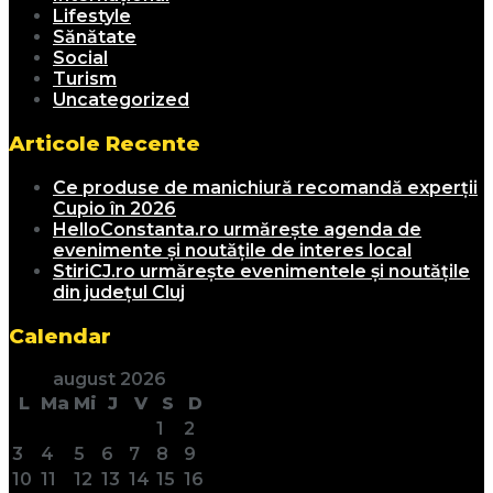
Lifestyle
Sănătate
Social
Turism
Uncategorized
Articole Recente
Ce produse de manichiură recomandă experții
Cupio în 2026
HelloConstanta.ro urmărește agenda de
evenimente și noutățile de interes local
StiriCJ.ro urmărește evenimentele și noutățile
din județul Cluj
Calendar
august 2026
L
Ma
Mi
J
V
S
D
1
2
3
4
5
6
7
8
9
10
11
12
13
14
15
16