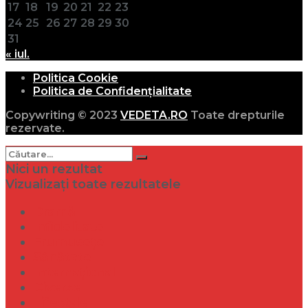
17
18
19
20
21
22
23
24
25
26
27
28
29
30
31
« iul.
Politica Cookie
Politica de Confidențialitate
Copywriting © 2023
VEDETA.RO
Toate drepturile
rezervate.
Nici un rezultat
Vizualizați toate rezultatele
Dramă
Infidelitate
Frumusețe
Sănătate
Internațional
Diverse
Lifestyle