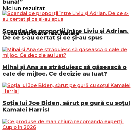
bună!”
Nici un rezultat
Scandal de proporții între Liviu și Adrian.
Vizualizați toate rezultatele
De ce s-au certat și ce și-au spus
Mihai și Ana se străduiesc să găsească o
cale de mijloc. Ce decizie au luat?
Soția lui Joe Biden, sărut pe gură cu soțul
Kamalei Harris!