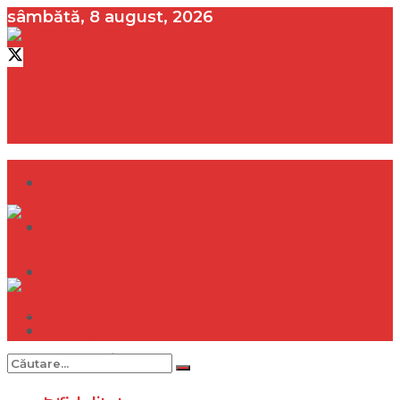
sâmbătă, 8 august, 2026
contact@vedeta.ro
Dramă
Infidelitate
Frumusețe
Sănătate
Dramă
Internațional