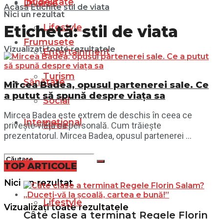
Infidelitate
Diverse
Acasă
Etichite
stil de viata
Nici un rezultat
Lifestyle
Etichetă:
stil de viata
Frumusețe
Vizualizați toate rezultatele
Entertainment
Turism
Sănătate
Mircea Badea, opusul partenerei sale. Ce
a putut să spună despre viața sa
Social
Mircea Badea este extrem de deschis în ceea ce
Internațional
Filme
privește viața sa personală. Cum trăiește
prezentatorul. Mircea Badea, opusul partenerei ...
Diverse
TOP ARTICOLE
Nici un rezultat
Lifestyle
Vizualizați toate rezultatele
Câte clase a terminat Regele Florin