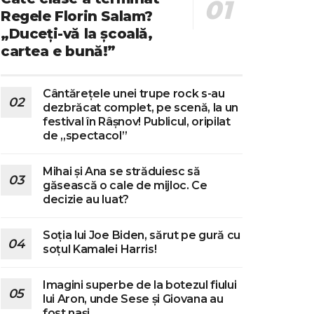
Regele Florin Salam?
„Duceți-vă la școală,
cartea e bună!”
Cântărețele unei trupe rock s-au
dezbrăcat complet, pe scenă, la un
festival în Râșnov! Publicul, oripilat
de „spectacol”
Mihai și Ana se străduiesc să
găsească o cale de mijloc. Ce
decizie au luat?
Soția lui Joe Biden, sărut pe gură cu
soțul Kamalei Harris!
Imagini superbe de la botezul fiului
lui Aron, unde Sese și Giovana au
fost nași