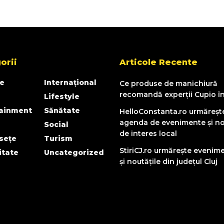
orii
Articole Recente
e
Internațional
Ce produse de manichiură
recomandă experții Cupio î
Lifestyle
tainment
Sănătate
HelloConstanta.ro urmăreșt
agenda de evenimente și no
Social
de interes local
sețe
Turism
StiriCJ.ro urmărește evenim
itate
Uncategorized
și noutățile din județul Cluj