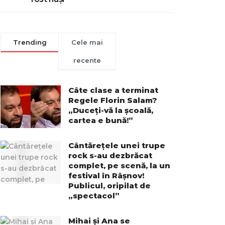
Trending
Cele mai
recente
Câte clase a terminat
Regele Florin Salam?
„Duceți-vă la școală,
cartea e bună!”
Cântărețele unei trupe
rock s-au dezbrăcat
complet, pe scenă, la un
festival în Râșnov!
Publicul, oripilat de
„spectacol”
Mihai și Ana se