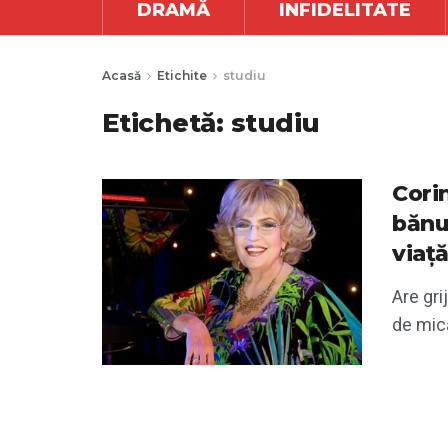
DRAMĂ
INFIDELITATE
Acasă
Etichite
studiu
Etichetă:
studiu
Cori
bănu
viaț
Are gri
de mică