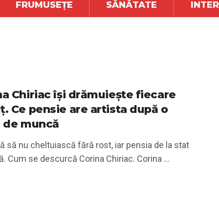
FRUMUSEȚE
SĂNĂTATE
INTE
na Chiriac își drămuiește fiecare
ț. Ce pensie are artista după o
ă de muncă
jă să nu cheltuiască fără rost, iar pensia de la stat
. Cum se descurcă Corina Chiriac. Corina ...