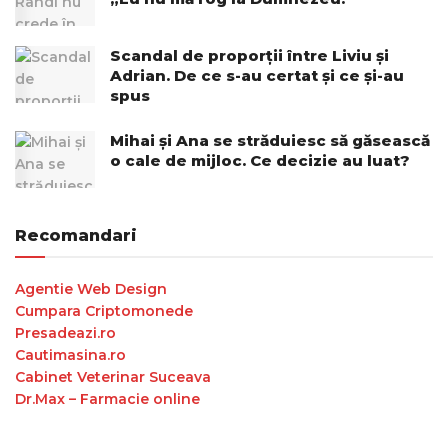
Scandal de proporții între Liviu și
Adrian. De ce s-au certat și ce și-au
spus
Mihai și Ana se străduiesc să găsească
o cale de mijloc. Ce decizie au luat?
Recomandari
Agentie Web Design
Cumpara Criptomonede
Presadeazi.ro
Cautimasina.ro
Cabinet Veterinar Suceava
Dr.Max – Farmacie online