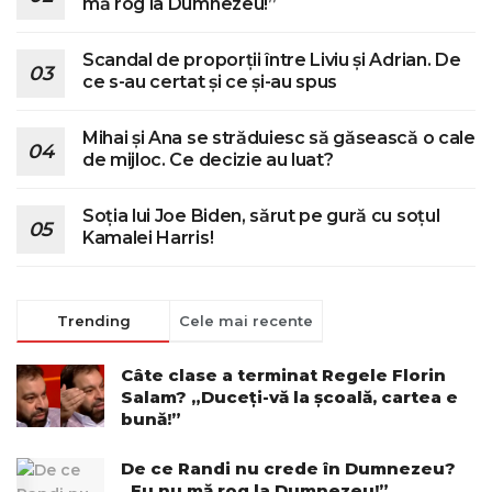
mă rog la Dumnezeu!”
Scandal de proporții între Liviu și Adrian. De
ce s-au certat și ce și-au spus
Mihai și Ana se străduiesc să găsească o cale
de mijloc. Ce decizie au luat?
Soția lui Joe Biden, sărut pe gură cu soțul
Kamalei Harris!
Trending
Cele mai recente
Câte clase a terminat Regele Florin
Salam? „Duceți-vă la școală, cartea e
bună!”
De ce Randi nu crede în Dumnezeu?
„Eu nu mă rog la Dumnezeu!”