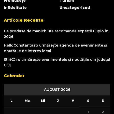
Frumusețe
Turism
Infidelitate
Uncategorized
Articole Recente
Ce produse de manichiură recomandă experții Cupio în
2026
HelloConstanta.ro urmărește agenda de evenimente și
noutățile de interes local
StiriCJ.ro urmărește evenimentele și noutățile din județul
Cluj
Calendar
AUGUST 2026
L
Ma
Mi
J
V
S
D
1
2