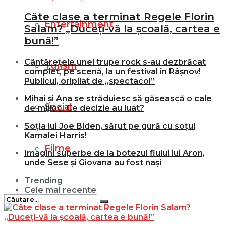
Câte clase a terminat Regele Florin
Entertainment
Salam? „Duceți-vă la școală, cartea e
bună!”
Cântărețele unei trupe rock s-au dezbrăcat
Turism
complet, pe scenă, la un festival în Râșnov!
Publicul, oripilat de „spectacol”
Mihai și Ana se străduiesc să găsească o cale
Social
de mijloc. Ce decizie au luat?
Soția lui Joe Biden, sărut pe gură cu soțul
Kamalei Harris!
Filme
Imagini superbe de la botezul fiului lui Aron,
unde Sese și Giovana au fost nași
Trending
Cele mai recente