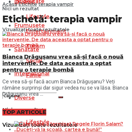
Infidelitate
Diverse
Acasă
Etichite
terapia vampir
Nici un rezultat
Lifestyle
Etichetă:
terapia vampir
Frumusețe
Vizualizați toate rezultatele
Entertainment
Turism
Sănătate
Bianca Drăgușanu vrea să-și facă o nouă
Social
intervenție. De data aceasta a optat
pentru o terapie bombă
Internațional
Filme
Ce vrea să-și facă acum Bianca Drăgușanu? Veți
rămâne surprinși dar sigur vedea nu se va lăsa. Bianca
Drăgușanu vrea ...
Diverse
Nici un rezultat
TOP ARTICOLE
Lifestyle
Vizualizați toate rezultatele