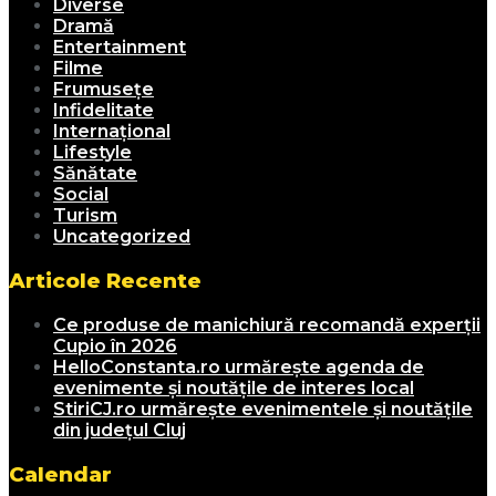
Diverse
Dramă
Entertainment
Filme
Frumusețe
Infidelitate
Internațional
Lifestyle
Sănătate
Social
Turism
Uncategorized
Articole Recente
Ce produse de manichiură recomandă experții
Cupio în 2026
HelloConstanta.ro urmărește agenda de
evenimente și noutățile de interes local
StiriCJ.ro urmărește evenimentele și noutățile
din județul Cluj
Calendar