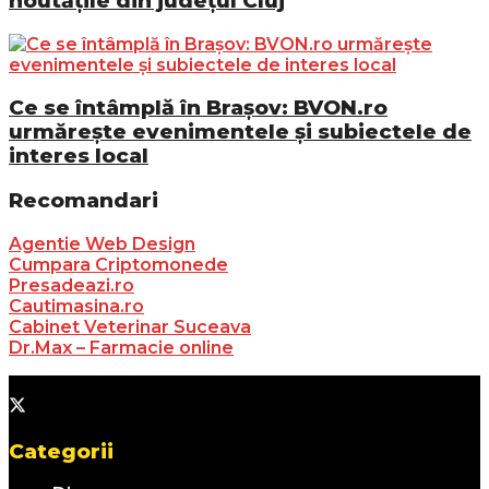
noutățile din județul Cluj
Ce se întâmplă în Brașov: BVON.ro
urmărește evenimentele și subiectele de
interes local
Recomandari
Agentie Web Design
Cumpara Criptomonede
Presadeazi.ro
Cautimasina.ro
Cabinet Veterinar Suceava
Dr.Max – Farmacie online
Categorii