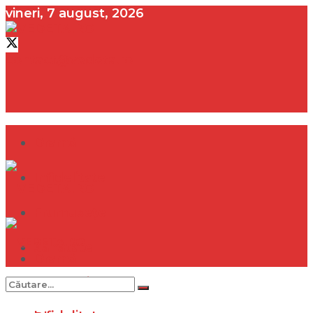
vineri, 7 august, 2026
contact@vedeta.ro
Dramă
Infidelitate
Frumusețe
Sănătate
Dramă
Internațional