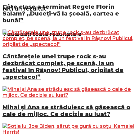
Câte clase a terminat Regele Florin
Nici un rezultat
Salam? „Duceți-vă la școală, cartea e
bună!”
Vizualizați toate rezultatele
Cântărețele unei trupe rock s-au
dezbrăcat complet, pe scenă, la un
festival în Râșnov! Publicul, oripilat de
„spectacol”
Mihai și Ana se străduiesc să găsească o
cale de mijloc. Ce decizie au luat?