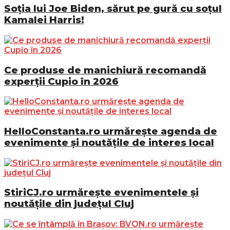
Soția lui Joe Biden, sărut pe gură cu soțul
Kamalei Harris!
Ce produse de manichiură recomandă
experții Cupio în 2026
HelloConstanta.ro urmărește agenda de
evenimente și noutățile de interes local
StiriCJ.ro urmărește evenimentele și
noutățile din județul Cluj