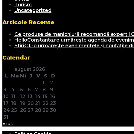
Turism
Uncategorized
Articole Recente
Ce produse de manichiură recomandă experții C
HelloConstanta.ro urmărește agenda de evenimen
StiriCJ.ro urmărește evenimentele și noutățile din
Calendar
august 2026
L
Ma
Mi
J
V
S
D
1
2
3
4
5
6
7
8
9
10
11
12
13
14
15
16
17
18
19
20
21
22
23
24
25
26
27
28
29
30
31
« iul.