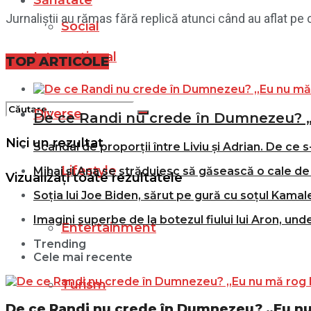
Sănătate
Jurnaliștii au rămas fără replică atunci când au aflat p
Social
Internațional
Filme
TOP ARTICOLE
Diverse
De ce Randi nu crede în Dumnezeu? 
Nici un rezultat
Scandal de proporții între Liviu și Adrian. De ce s
Lifestyle
Mihai și Ana se străduiesc să găsească o cale de 
Vizualizați toate rezultatele
Soția lui Joe Biden, sărut pe gură cu soțul Kamale
Imagini superbe de la botezul fiului lui Aron, und
Entertainment
Trending
Cele mai recente
Turism
De ce Randi nu crede în Dumnezeu? „Eu n