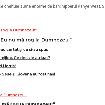
e ce cheltuie sume enorme de bani rapperul Kanye West. Și-
„Eu nu mă rog la Dumnezeu!”
-au certat și ce și-au spus
mijloc. Ce decizie au luat?
i Harris!
e Sese și Giovana au fost nași
u mă rog la Dumnezeu!”