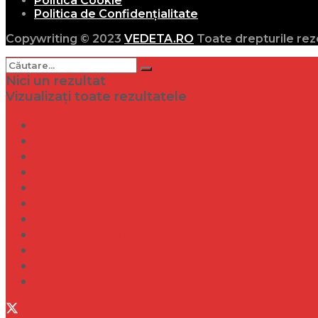
Politica Cookie
Politica de Confidențialitate
Copywriting © 2023
VEDETA.RO
Toate drepturile rez
Nici un rezultat
Vizualizați toate rezultatele
Dramă
Infidelitate
Frumusețe
Sănătate
Internațional
Diverse
Lifestyle
Entertainment
Turism
Social
Filme