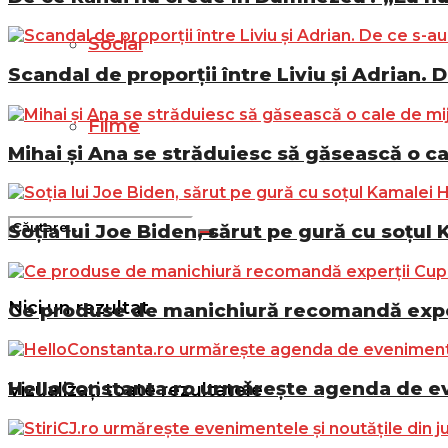
Social
Scandal de proporții între Liviu și Adrian. D
Filme
Mihai și Ana se străduiesc să găsească o ca
Soția lui Joe Biden, sărut pe gură cu soțul 
Nici un rezultat
Ce produse de manichiură recomandă exper
HelloConstanta.ro urmărește agenda de eve
Vizualizați toate rezultatele