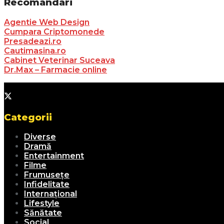
Recomandari
Agentie Web Design
Cumpara Criptomonede
Presadeazi.ro
Cautimasina.ro
Cabinet Veterinar Suceava
Dr.Max – Farmacie online
Categorii
Diverse
Dramă
Entertainment
Filme
Frumusețe
Infidelitate
Internațional
Lifestyle
Sănătate
Social