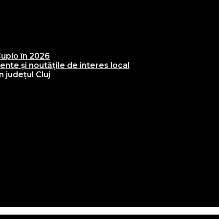
upio în 2026
te și noutățile de interes local
 județul Cluj