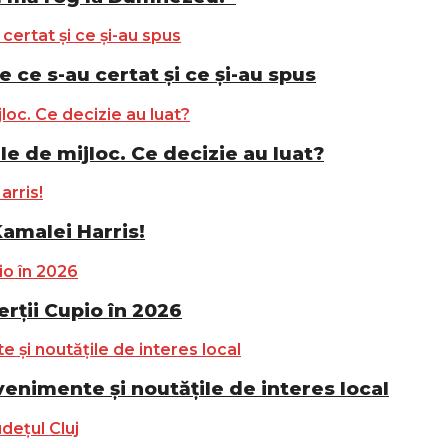
e ce s-au certat și ce și-au spus
le de mijloc. Ce decizie au luat?
Kamalei Harris!
ții Cupio în 2026
nimente și noutățile de interes local