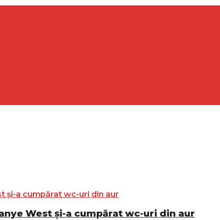
Kanye West și-a cumpărat wc-uri din aur