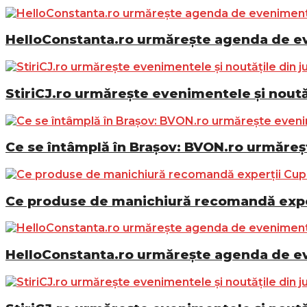
HelloConstanta.ro urmărește agenda de eve
StiriCJ.ro urmărește evenimentele și noutăț
Ce se întâmplă în Brașov: BVON.ro urmăreșt
Ce produse de manichiură recomandă exper
HelloConstanta.ro urmărește agenda de eve