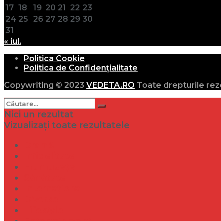
17
18
19
20
21
22
23
24
25
26
27
28
29
30
31
« iul.
Politica Cookie
Politica de Confidențialitate
Copywriting © 2023
VEDETA.RO
Toate drepturile rez
Nici un rezultat
Vizualizați toate rezultatele
Dramă
Infidelitate
Frumusețe
Sănătate
Internațional
Diverse
Lifestyle
Entertainment