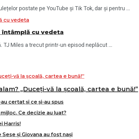
ețelor postate pe YouTube și Tik Tok, dar și pentru ...
se întâmplă cu vedeta
. TJ Miles a trecut printr-un episod neplăcut ...
alam? „Duceți-vă la școală, cartea e bună!”
-au certat și ce și-au spus
mijloc. Ce decizie au luat?
i Harris!
e Sese și Giovana au fost nași