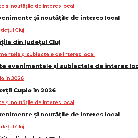
nimente și noutățile de interes local
ile din județul Cluj
e evenimentele și subiectele de interes lo
ții Cupio în 2026
nimente și noutățile de interes local