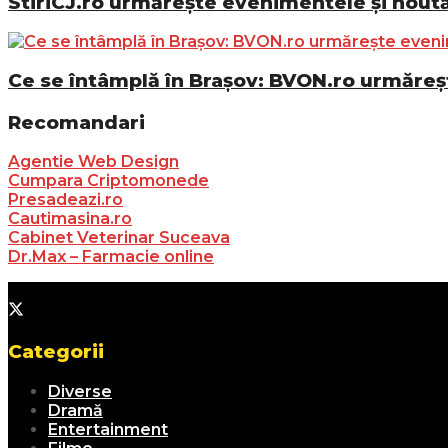
StiriCJ.ro urmărește evenimentele și noutăț
Ce se întâmplă în Brașov: BVON.ro urmăreșt
Recomandari
Agentie Web Design
Cumpara Criptomonede
Presadeazi.ro
Cautimasina.ro
Cabinet Veterinar Suceava
Dr.Max – Farmacie online
Categorii
Diverse
Dramă
Entertainment