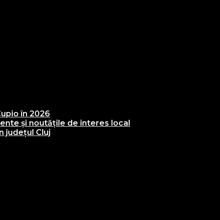
upio în 2026
te și noutățile de interes local
 județul Cluj