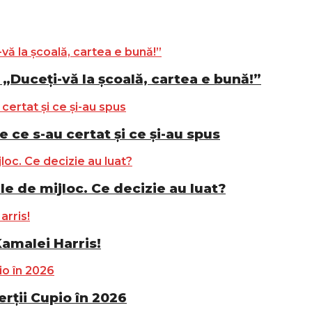
„Duceți-vă la școală, cartea e bună!”
e ce s-au certat și ce și-au spus
le de mijloc. Ce decizie au luat?
Kamalei Harris!
ții Cupio în 2026