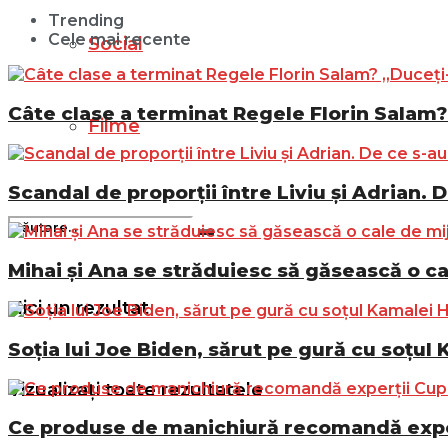
Trending
Cele mai recente
Social
Câte clase a terminat Regele Florin Salam? 
Filme
Scandal de proporții între Liviu și Adrian. D
Mihai și Ana se străduiesc să găsească o ca
Nici un rezultat
Soția lui Joe Biden, sărut pe gură cu soțul 
Vizualizați toate rezultatele
Ce produse de manichiură recomandă exper