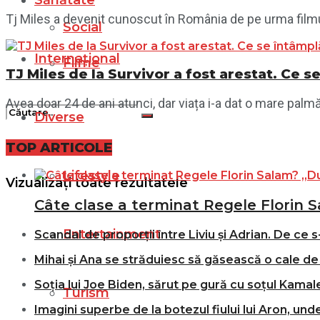
Sănătate
Tj Miles a devenit cunoscut în România de pe urma filmul
Social
Internațional
Filme
TJ Miles de la Survivor a fost arestat. Ce 
Avea doar 24 de ani atunci, dar viața i-a dat o mare palmă
Diverse
TOP ARTICOLE
Nici un rezultat
Lifestyle
Vizualizați toate rezultatele
Câte clase a terminat Regele Florin S
Entertainment
Scandal de proporții între Liviu și Adrian. De ce s
Mihai și Ana se străduiesc să găsească o cale de 
Soția lui Joe Biden, sărut pe gură cu soțul Kamale
Turism
Imagini superbe de la botezul fiului lui Aron, und