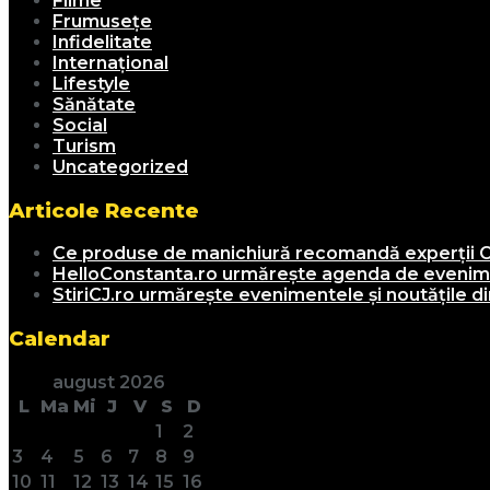
Filme
Frumusețe
Infidelitate
Internațional
Lifestyle
Sănătate
Social
Turism
Uncategorized
Articole Recente
Ce produse de manichiură recomandă experții C
HelloConstanta.ro urmărește agenda de evenimen
StiriCJ.ro urmărește evenimentele și noutățile din
Calendar
august 2026
L
Ma
Mi
J
V
S
D
1
2
3
4
5
6
7
8
9
10
11
12
13
14
15
16