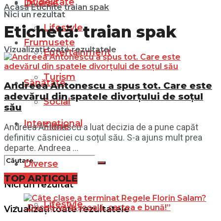
Infidelitate
Diverse
Acasă
Etichite
traian spak
Nici un rezultat
Lifestyle
Etichetă:
traian spak
Frumusețe
Vizualizați toate rezultatele
Entertainment
Turism
Sănătate
Andreea Antonescu a spus tot. Care este
adevărul din spatele divorțului de soțul
Social
său
Internațional
Filme
Andreea Antonescu a luat decizia de a pune capăt
definitiv căsniciei cu soțul său. S-a ajuns mult prea
departe. Andreea ...
Diverse
TOP ARTICOLE
Nici un rezultat
Lifestyle
Vizualizați toate rezultatele