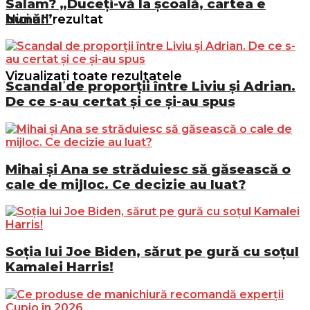
Salam? „Duceți-vă la școală, cartea e
bună!”
Nici un rezultat
Vizualizați toate rezultatele
Scandal de proporții între Liviu și Adrian.
De ce s-au certat și ce și-au spus
Mihai și Ana se străduiesc să găsească o
cale de mijloc. Ce decizie au luat?
Soția lui Joe Biden, sărut pe gură cu soțul
Kamalei Harris!