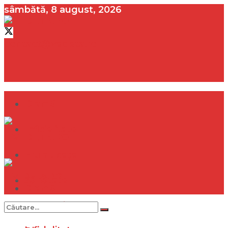
sâmbătă, 8 august, 2026
contact@vedeta.ro
Dramă
Infidelitate
Frumusețe
Sănătate
Dramă
Internațional