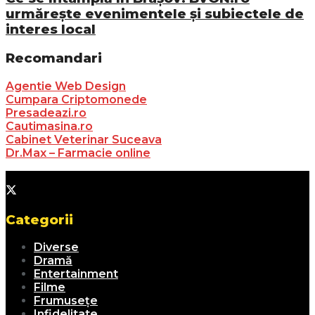
urmărește evenimentele și subiectele de
interes local
Recomandari
Agentie Web Design
Cumpara Criptomonede
Presadeazi.ro
Cautimasina.ro
Cabinet Veterinar Suceava
Dr.Max – Farmacie online
Categorii
Diverse
Dramă
Entertainment
Filme
Frumusețe
Infidelitate