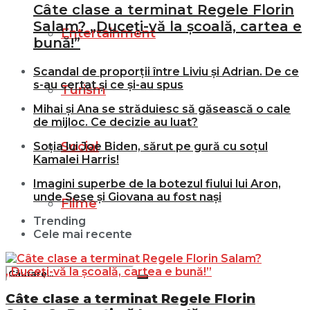
Câte clase a terminat Regele Florin
Salam? „Duceți-vă la școală, cartea e
Entertainment
bună!”
Scandal de proporții între Liviu și Adrian. De ce
s-au certat și ce și-au spus
Turism
Mihai și Ana se străduiesc să găsească o cale
de mijloc. Ce decizie au luat?
Social
Soția lui Joe Biden, sărut pe gură cu soțul
Kamalei Harris!
Imagini superbe de la botezul fiului lui Aron,
unde Sese și Giovana au fost nași
Filme
Trending
Cele mai recente
Câte clase a terminat Regele Florin