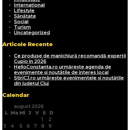
Internațional
Lifestyle
Sănătate
Social
Turism
Uncategorized
Articole Recente
Ce produse de manichiură recomandă experții
Cupio în 2026
HelloConstanta.ro urmărește agenda de
evenimente și noutățile de interes local
StiriCJ.ro urmărește evenimentele și noutățile
din județul Cluj
Calendar
august 2026
L
Ma
Mi
J
V
S
D
1
2
3
4
5
6
7
8
9