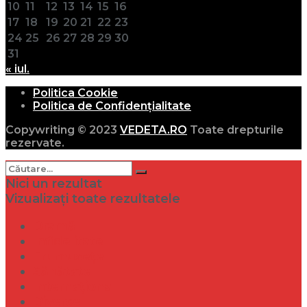
10
11
12
13
14
15
16
17
18
19
20
21
22
23
24
25
26
27
28
29
30
31
« iul.
Politica Cookie
Politica de Confidențialitate
Copywriting © 2023
VEDETA.RO
Toate drepturile
rezervate.
Nici un rezultat
Vizualizați toate rezultatele
Dramă
Infidelitate
Frumusețe
Sănătate
Internațional
Diverse