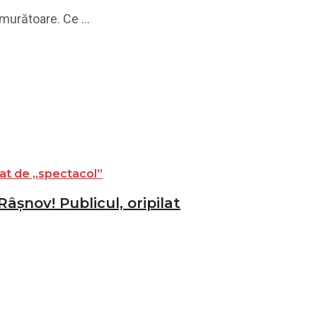
murătoare. Ce ...
âșnov! Publicul, oripilat