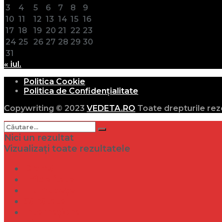
3
4
5
6
7
8
9
10
11
12
13
14
15
16
17
18
19
20
21
22
23
24
25
26
27
28
29
30
31
« iul.
Politica Cookie
Politica de Confidențialitate
Copywriting © 2023
VEDETA.RO
Toate drepturile rez
Nici un rezultat
Vizualizați toate rezultatele
Dramă
Infidelitate
Frumusețe
Sănătate
Internațional