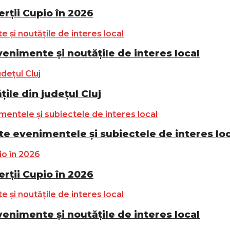
ții Cupio în 2026
nimente și noutățile de interes local
ile din județul Cluj
e evenimentele și subiectele de interes lo
ții Cupio în 2026
nimente și noutățile de interes local