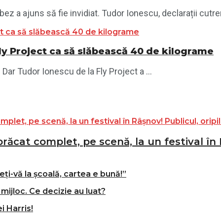
ez a ajuns să fie invidiat. Tudor Ionescu, declarații cutre
Fly Project ca să slăbească 40 de kilograme
Dar Tudor Ionescu de la Fly Project a ...
ăcat complet, pe scenă, la un festival în R
ți-vă la școală, cartea e bună!”
mijloc. Ce decizie au luat?
i Harris!