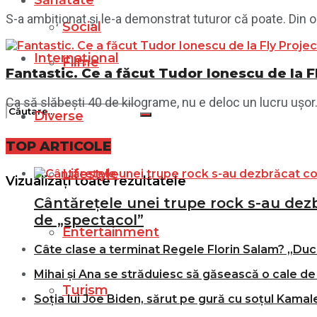
Sănătate
S-a ambiționat și le-a demonstrat tuturor că poate. Din ob
Social
Internațional
Filme
Fantastic. Ce a făcut Tudor Ionescu de la 
Ca să slăbești 40 de kilograme, nu e deloc un lucru ușor. 
Diverse
TOP ARTICOLE
Nici un rezultat
Lifestyle
Vizualizați toate rezultatele
Cântărețele unei trupe rock s-au dezbr
de „spectacol”
Entertainment
Câte clase a terminat Regele Florin Salam? „Duce
Mihai și Ana se străduiesc să găsească o cale de 
Turism
Soția lui Joe Biden, sărut pe gură cu soțul Kamale