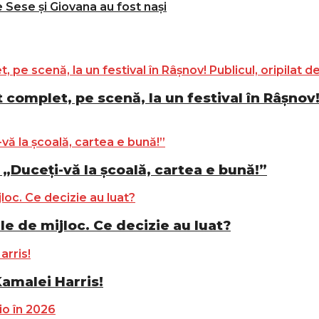
e Sese și Giovana au fost nași
complet, pe scenă, la un festival în Râșnov! 
„Duceți-vă la școală, cartea e bună!”
le de mijloc. Ce decizie au luat?
Kamalei Harris!