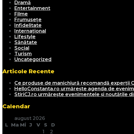
Dramă
Entertainment
Filme
Frumusețe
Infidelitate
Internațional
Lifestyle
Sănătate
Social
Turism
Uncategorized
Articole Recente
Ce produse de manichiură recomandă experții C
HelloConstanta.ro urmărește agenda de evenimen
StiriCJ.ro urmărește evenimentele și noutățile din
Calendar
august 2026
L
Ma
Mi
J
V
S
D
1
2