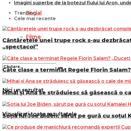
Imagini superbe de la botezul fiului lui Aron, und
Social
Trending
Cele mai recente
Filme
Cântărețele unei trupe rock s-au dezbrăcat 
„spectacol”
Câte clase a terminat Regele Florin Salam? 
Nici un rezultat
Mihai și Ana se străduiesc să găsească o ca
Vizualizați toate rezultatele
Soția lui Joe Biden, sărut pe gură cu soțul 