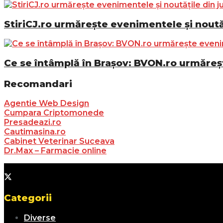
StiriCJ.ro urmărește evenimentele și noutăț
Ce se întâmplă în Brașov: BVON.ro urmăreșt
Recomandari
Agentie Web Design
Cumpara Criptomonede
Presadeazi.ro
Cautimasina.ro
Cabinet Veterinar Suceava
Dr.Max – Farmacie online
Categorii
Diverse