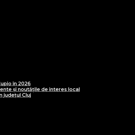
upio în 2026
te și noutățile de interes local
 județul Cluj