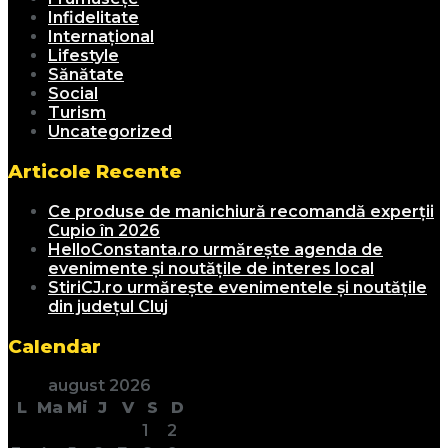
Infidelitate
Internațional
Lifestyle
Sănătate
Social
Turism
Uncategorized
Articole Recente
Ce produse de manichiură recomandă experții
Cupio în 2026
HelloConstanta.ro urmărește agenda de
evenimente și noutățile de interes local
StiriCJ.ro urmărește evenimentele și noutățile
din județul Cluj
Calendar
august 2026
L
Ma
Mi
J
V
S
D
1
2