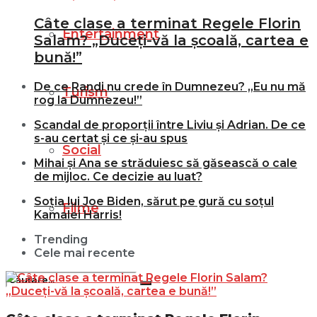
Câte clase a terminat Regele Florin
Entertainment
Salam? „Duceți-vă la școală, cartea e
bună!”
De ce Randi nu crede în Dumnezeu? „Eu nu mă
Turism
rog la Dumnezeu!”
Scandal de proporții între Liviu și Adrian. De ce
s-au certat și ce și-au spus
Social
Mihai și Ana se străduiesc să găsească o cale
de mijloc. Ce decizie au luat?
Soția lui Joe Biden, sărut pe gură cu soțul
Filme
Kamalei Harris!
Trending
Cele mai recente