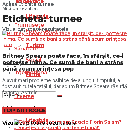
Infidelitate
Diverse
Acasă
Etichite
turnee
Nici un rezultat
Lifestyle
Etichetă:
turnee
Frumusețe
Vizualizați toate rezultatele
Entertainment
Turism
Sănătate
Britney Spears poate face, în sfârșit, ce-i
Social
poftește inima. Ce sumă de bani a strâns
până acum prințesa pop
Internațional
Filme
A avut mari probleme psihice de-a lungul timpului, a
fost sub tutela tatălui, dar acum Britney Spears răsuflă
fericită. Astrele ...
Diverse
Nici un rezultat
TOP ARTICOLE
Lifestyle
Vizualizați toate rezultatele