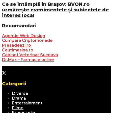
Ce se întâmplă în Brașov: BVON.ro
urmărește evenimentele și subiectele de
interes local
Recomandari
Agentie Web Design
Cumpara Criptomonede
Presadeazi.ro
Cautimasina.ro
Cabinet Veterinar Suceava
Dr.Max – Farmacie online
Categorii
Diverse
Dramă
Entertainment
Filme
Frumusețe