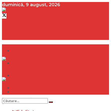
duminică, 9 august, 2026
contact@vedeta.ro
Dramă
Infidelitate
Frumusețe
Sănătate
Dramă
Internațional