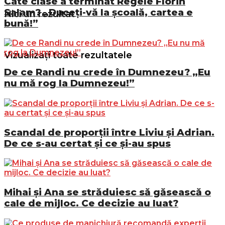
Câte clase a terminat Regele Florin
Salam? „Duceți-vă la școală, cartea e
Nici un rezultat
bună!”
Vizualizați toate rezultatele
De ce Randi nu crede în Dumnezeu? „Eu
nu mă rog la Dumnezeu!”
Scandal de proporții între Liviu și Adrian.
De ce s-au certat și ce și-au spus
Mihai și Ana se străduiesc să găsească o
cale de mijloc. Ce decizie au luat?