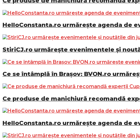
Ce produse de manichiură recomandă exper
HelloConstanta.ro urmărește agenda de eve
StiriCJ.ro urmărește evenimentele și noutăț
Ce se întâmplă în Brașov: BVON.ro urmăreșt
Ce produse de manichiură recomandă exper
HelloConstanta.ro urmărește agenda de eve