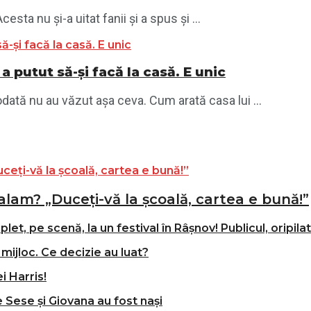
sta nu și-a uitat fanii și a spus și ...
a putut să-și facă la casă. E unic
odată nu au văzut așa ceva. Cum arată casa lui ...
alam? „Duceți-vă la școală, cartea e bună!”
t, pe scenă, la un festival în Râșnov! Publicul, oripila
mijloc. Ce decizie au luat?
i Harris!
e Sese și Giovana au fost nași