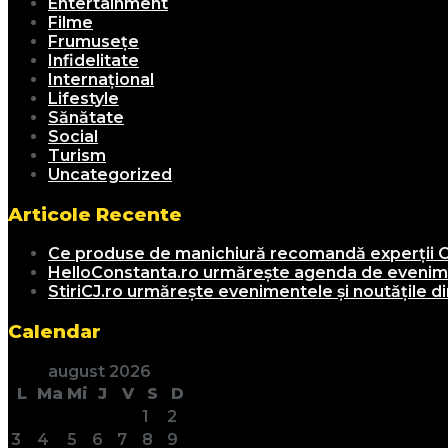
Entertainment
Filme
Frumusețe
Infidelitate
Internațional
Lifestyle
Sănătate
Social
Turism
Uncategorized
Articole Recente
Ce produse de manichiură recomandă experții C
HelloConstanta.ro urmărește agenda de evenimen
StiriCJ.ro urmărește evenimentele și noutățile din
Calendar
august 2026
L
Ma
Mi
J
V
S
D
1
2
3
4
5
6
7
8
9