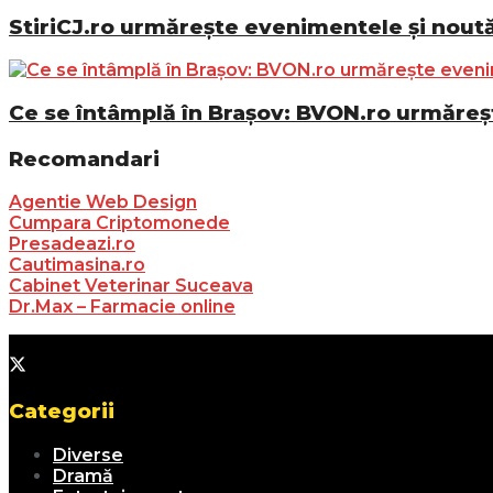
StiriCJ.ro urmărește evenimentele și noutăț
Ce se întâmplă în Brașov: BVON.ro urmăreșt
Recomandari
Agentie Web Design
Cumpara Criptomonede
Presadeazi.ro
Cautimasina.ro
Cabinet Veterinar Suceava
Dr.Max – Farmacie online
Categorii
Diverse
Dramă