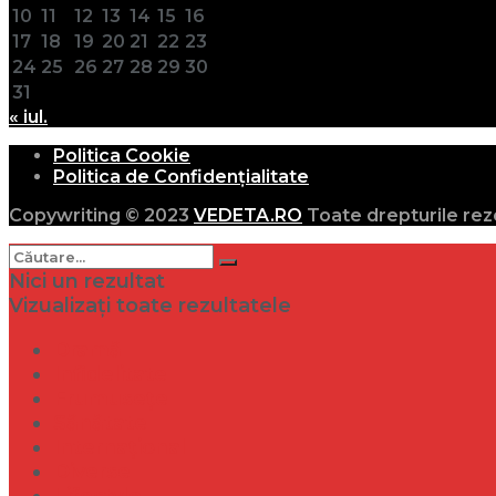
10
11
12
13
14
15
16
17
18
19
20
21
22
23
24
25
26
27
28
29
30
31
« iul.
Politica Cookie
Politica de Confidențialitate
Copywriting © 2023
VEDETA.RO
Toate drepturile rez
Nici un rezultat
Vizualizați toate rezultatele
Dramă
Infidelitate
Frumusețe
Sănătate
Internațional
Diverse
Lifestyle