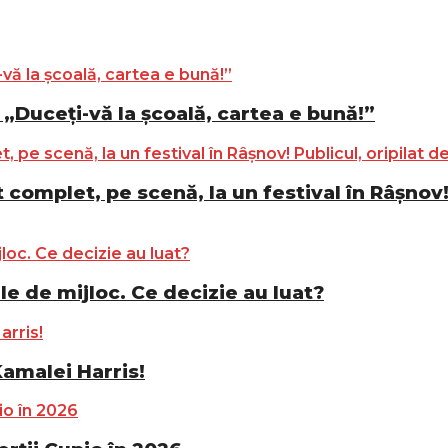
„Duceți-vă la școală, cartea e bună!”
complet, pe scenă, la un festival în Râșnov! 
le de mijloc. Ce decizie au luat?
Kamalei Harris!