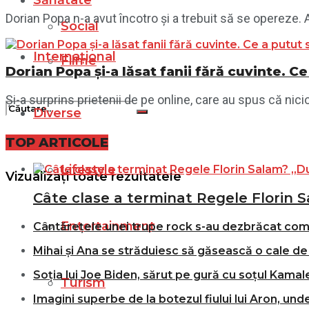
Sănătate
Dorian Popa n-a avut încotro și a trebuit să se opereze. Ace
Social
Internațional
Filme
Dorian Popa și-a lăsat fanii fără cuvinte. Ce 
Și-a surprins prietenii de pe online, care au spus că nici
Diverse
TOP ARTICOLE
Nici un rezultat
Lifestyle
Vizualizați toate rezultatele
Câte clase a terminat Regele Florin S
Entertainment
Cântărețele unei trupe rock s-au dezbrăcat comple
Mihai și Ana se străduiesc să găsească o cale de 
Soția lui Joe Biden, sărut pe gură cu soțul Kamale
Turism
Imagini superbe de la botezul fiului lui Aron, und