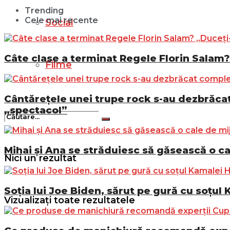
Trending
Cele mai recente
Social
Câte clase a terminat Regele Florin Salam? 
Filme
Cântărețele unei trupe rock s-au dezbrăcat 
„spectacol”
Mihai și Ana se străduiesc să găsească o ca
Nici un rezultat
Soția lui Joe Biden, sărut pe gură cu soțul 
Vizualizați toate rezultatele