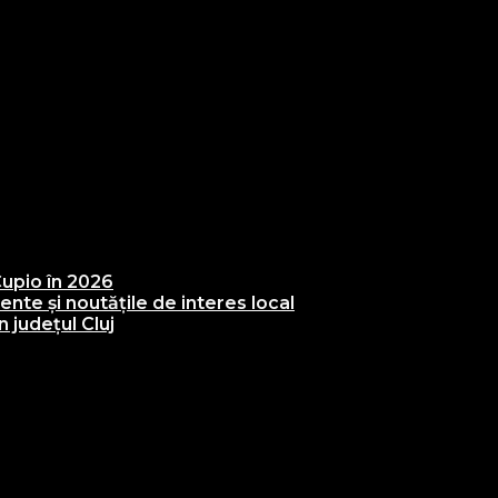
upio în 2026
te și noutățile de interes local
 județul Cluj