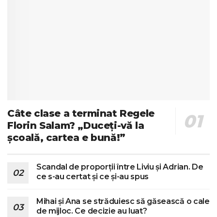
Câte clase a terminat Regele
Florin Salam? „Duceți-vă la
școală, cartea e bună!”
Scandal de proporții între Liviu și Adrian. De
ce s-au certat și ce și-au spus
Mihai și Ana se străduiesc să găsească o cale
de mijloc. Ce decizie au luat?