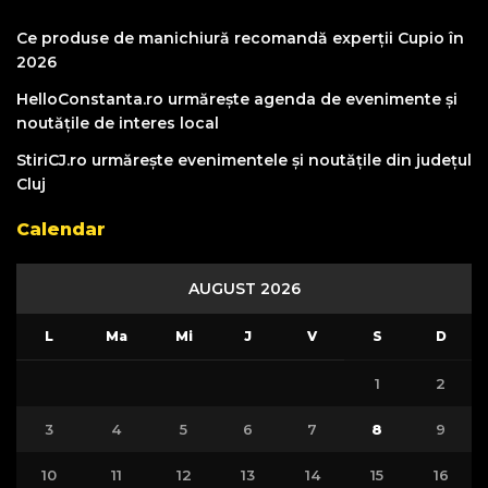
Ce produse de manichiură recomandă experții Cupio în
2026
HelloConstanta.ro urmărește agenda de evenimente și
noutățile de interes local
StiriCJ.ro urmărește evenimentele și noutățile din județul
Cluj
Calendar
AUGUST 2026
L
Ma
Mi
J
V
S
D
1
2
3
4
5
6
7
8
9
10
11
12
13
14
15
16