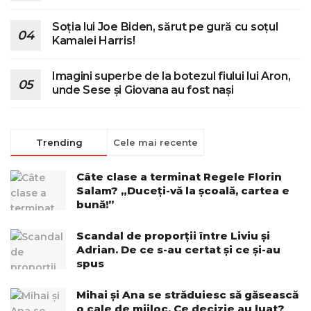
Soția lui Joe Biden, sărut pe gură cu soțul
Kamalei Harris!
Imagini superbe de la botezul fiului lui Aron,
unde Sese și Giovana au fost nași
Trending
Cele mai recente
Câte clase a terminat Regele Florin
Salam? „Duceți-vă la școală, cartea e
bună!”
Scandal de proporții între Liviu și
Adrian. De ce s-au certat și ce și-au
spus
Mihai și Ana se străduiesc să găsească
o cale de mijloc. Ce decizie au luat?