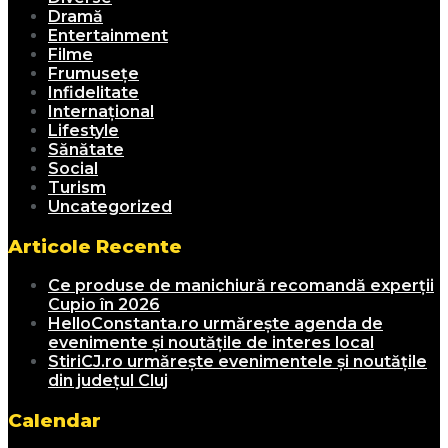
Dramă
Entertainment
Filme
Frumusețe
Infidelitate
Internațional
Lifestyle
Sănătate
Social
Turism
Uncategorized
Articole Recente
Ce produse de manichiură recomandă experții
Cupio în 2026
HelloConstanta.ro urmărește agenda de
evenimente și noutățile de interes local
StiriCJ.ro urmărește evenimentele și noutățile
din județul Cluj
Calendar