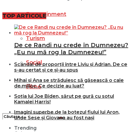
Entertainment
TOP ARTICOLE
Turism
De ce Randi nu crede în Dumnezeu?
„Eu nu mă rog la Dumnezeu!”
Social
Scandal de proporții între Liviu și Adrian. De ce
s-au certat și ce și-au spus
Mihai și Ana se străduiesc să găsească o cale
de mijloc. Ce decizie au luat?
Filme
Soția lui Joe Biden, sărut pe gură cu soțul
Kamalei Harris!
Imagini superbe de la botezul fiului lui Aron,
unde Sese și Giovana au fost nași
Trending