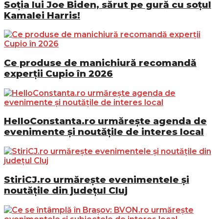
Soția lui Joe Biden, sărut pe gură cu soțul
Kamalei Harris!
Ce produse de manichiură recomandă
experții Cupio în 2026
HelloConstanta.ro urmărește agenda de
evenimente și noutățile de interes local
StiriCJ.ro urmărește evenimentele și
noutățile din județul Cluj