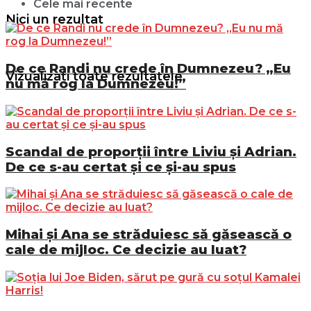
Cele mai recente
Nici un rezultat
De ce Randi nu crede în Dumnezeu? „Eu
Vizualizați toate rezultatele
nu mă rog la Dumnezeu!”
Scandal de proporții între Liviu și Adrian.
De ce s-au certat și ce și-au spus
Mihai și Ana se străduiesc să găsească o
cale de mijloc. Ce decizie au luat?