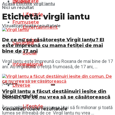
Infidelitate
Diverse
Acasă
Etichite
virgil iantu
Nici un rezultat
Lifestyle
Etichetă:
virgil iantu
Frumusețe
Vizualizați toate rezultatele
Entertainment
De ce nu se căsătorește Virgil Ianțu? El
Turism
Sănătate
este împreună cu mama fetiței de mai
bine de 17 ani
Social
Virgil Ianțu este împreună cu Roxana de mai bine de 17
Internațional
Filme
ani. Au împreună o fetiță frumoasă, de 17 ani, ...
Diverse
Virgil Ianțu a făcut destăinuiri ieșite din
Nici un rezultat
comun. De ce nu vrea să se căsătorească
Lifestyle
Îl cunoașteți de la emisiunea Vrei să fii milionar și toată
Vizualizați toate rezultatele
lumea se întreabă de ce Virgil Ianțu nu vrea ...