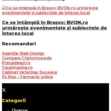
Ce se întâmplă în Brașov: BVON.ro
urmărește evenimentele și subiectele de
interes local
Recomandari
Agentie Web Design
Cumpara Criptomonede
Presadeazi.ro
Cautimasina.ro
Cabinet Veterinar Suceava
Dr.Max – Farmacie online
Categorii
Diverse