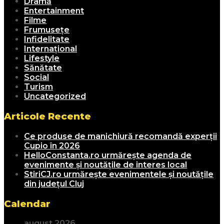
Dramă
Entertainment
Filme
Frumusețe
Infidelitate
Internațional
Lifestyle
Sănătate
Social
Turism
Uncategorized
Articole Recente
Ce produse de manichiură recomandă experții
Cupio în 2026
HelloConstanta.ro urmărește agenda de
evenimente și noutățile de interes local
StiriCJ.ro urmărește evenimentele și noutățile
din județul Cluj
Calendar
august 2026