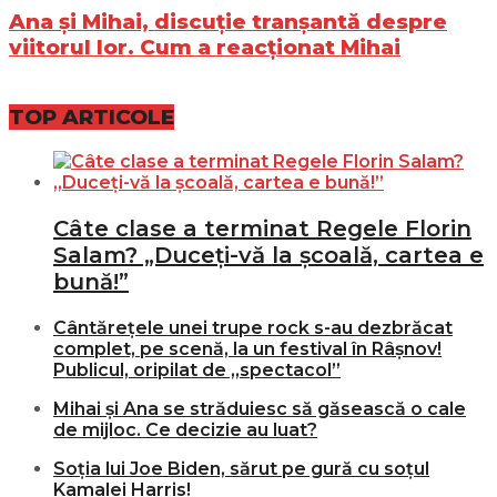
Ana și Mihai, discuție tranșantă despre
viitorul lor. Cum a reacționat Mihai
TOP ARTICOLE
Câte clase a terminat Regele Florin
Salam? „Duceți-vă la școală, cartea e
bună!”
Cântărețele unei trupe rock s-au dezbrăcat
complet, pe scenă, la un festival în Râșnov!
Publicul, oripilat de „spectacol”
Mihai și Ana se străduiesc să găsească o cale
de mijloc. Ce decizie au luat?
Soția lui Joe Biden, sărut pe gură cu soțul
Kamalei Harris!