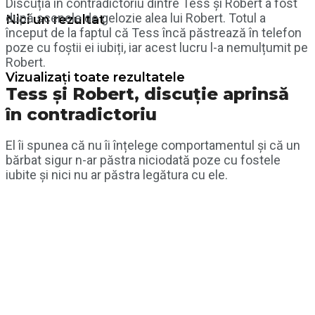
Discuția în contradictoriu dintre Tess și Robert a fost
după scenele de gelozie alea lui Robert. Totul a
Nici un rezultat
început de la faptul că Tess încă păstrează în telefon
poze cu foștii ei iubiți, iar acest lucru l-a nemulțumit pe
Robert.
Vizualizați toate rezultatele
Tess și Robert, discuție aprinsă
în contradictoriu
El îi spunea că nu îi înțelege comportamentul și că un
bărbat sigur n-ar păstra niciodată poze cu fostele
iubite și nici nu ar păstra legătura cu ele.