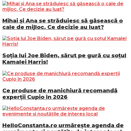
Mihai și Ana se străduiesc să găsească o
cale de mijloc. Ce decizie au luat?
Soția lui Joe Biden, sărut pe gură cu soțul
Kamalei Harris!
Ce produse de manichiură recomandă
experții Cupio în 2026
HelloConstanta.ro urmărește agenda de