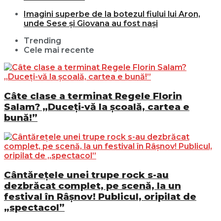
Imagini superbe de la botezul fiului lui Aron,
unde Sese și Giovana au fost nași
Trending
Cele mai recente
Câte clase a terminat Regele Florin
Salam? „Duceți-vă la școală, cartea e
bună!”
Cântărețele unei trupe rock s-au
dezbrăcat complet, pe scenă, la un
festival în Râșnov! Publicul, oripilat de
„spectacol”