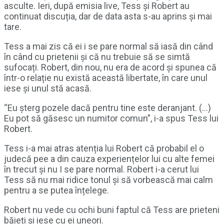
asculte. Ieri, după emisia live, Tess și Robert au
continuat discuția, dar de data asta s-au aprins și mai
tare.
Tess a mai zis că ei i se pare normal să iasă din când
în când cu prietenii și că nu trebuie să se simtă
sufocați. Robert, din nou, nu era de acord și spunea că
într-o relație nu există această libertate, în care unul
iese și unul stă acasă.
“Eu șterg pozele dacă pentru tine este deranjant. (…)
Eu pot să găsesc un numitor comun”, i-a spus Tess lui
Robert.
Tess i-a mai atras atenția lui Robert că probabil el o
judecă pee a din cauza experiențelor lui cu alte femei
în trecut și nu I se pare normal. Robert i-a cerut lui
Tess să nu mai ridice tonul și să vorbească mai calm
pentru a se putea înțelege.
Robert nu vede cu ochi buni faptul că Tess are prieteni
băieți și iese cu ei uneori.