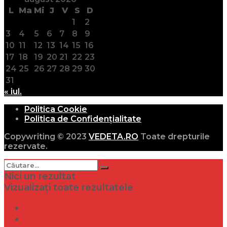
L
Ma
Mi
J
V
S
D
1
2
3
4
5
6
7
8
9
10
11
12
13
14
15
16
17
18
19
20
21
22
23
24
25
26
27
28
29
30
31
« iul.
Politica Cookie
Politica de Confidențialitate
Copywriting © 2023
VEDETA.RO
Toate drepturile
rezervate.
Nici un rezultat
Vizualizați toate rezultatele
Dramă
Infidelitate