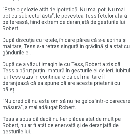
“Este o gelozie atât de ipotetică. Nu mai pot. Nu mai
pot cu subiectul ăsta”, le povestea Tess fetelor afară
pe tereasă, fiind extrem de deranjată de gesturile lui
Robert.
După discuția cu fetele, în care părea că s-a aprins și
mai tare, Tess s-a retras singură în grădină și a stat cu
gândurile ei.
După ce a văzut imaginile cu Tess, Robert a zis că
Tess a părut puțin imatură în gesturile ei de ieri. Iubitul
lui Tess a zis în continuare că cel mai tare îl
deranjează că ea spune că are aceste prietenii cu
băieți.
“Nu cred că nu este om să nu fie gelos într-o oarecare
măsură”, a mai adăugat Robert.
Tess a spus că dacă nu l-ar plăcea atât de mult pe
Robert, nu ar fi atât de enervată și de deranjată de
gesturile lui.