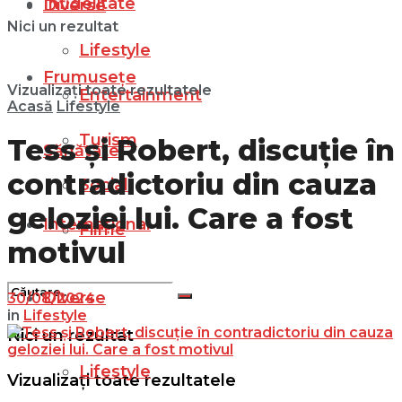
Infidelitate
Diverse
Nici un rezultat
Lifestyle
Frumusețe
Vizualizați toate rezultatele
Entertainment
Acasă
Lifestyle
Turism
Tess și Robert, discuție în
Sănătate
contradictoriu din cauza
Social
geloziei lui. Care a fost
Internațional
Filme
motivul
Diverse
30/08/2024
in
Lifestyle
Nici un rezultat
Lifestyle
Vizualizați toate rezultatele