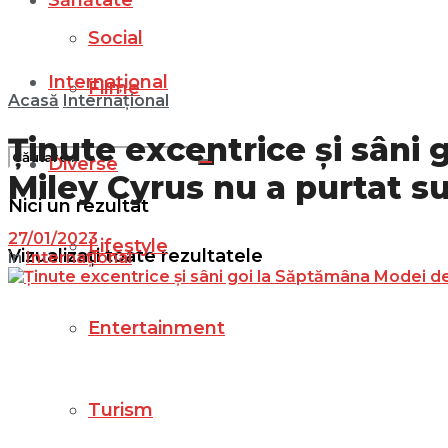
Sănătate
Social
Internațional
Filme
Acasă
Internațional
Ținute excentrice și sâni 
Diverse
Miley Cyrus nu a purtat su
Nici un rezultat
27/01/2023
Lifestyle
Vizualizați toate rezultatele
in
Internațional
Entertainment
Turism