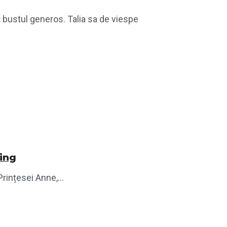
t bustul generos. Talia sa de viespe
ling
Prințesei Anne,...