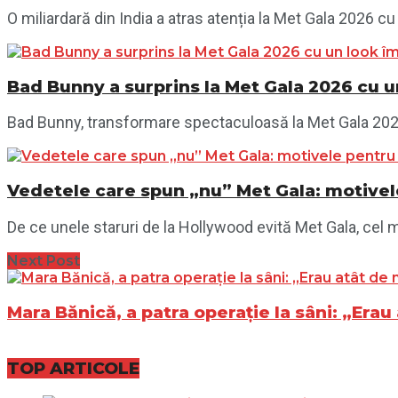
O miliardară din India a atras atenția la Met Gala 2026 cu 
Bad Bunny a surprins la Met Gala 2026 cu un
Bad Bunny, transformare spectaculoasă la Met Gala 2026: 
Vedetele care spun „nu” Met Gala: motivel
De ce unele staruri de la Hollywood evită Met Gala, cel
Next Post
Mara Bănică, a patra operație la sâni: „Erau 
TOP ARTICOLE