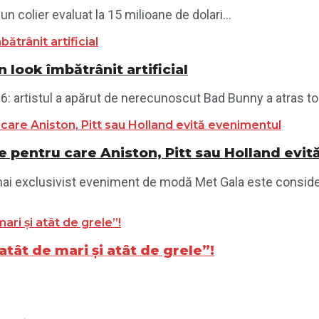
un colier evaluat la 15 milioane de dolari...
 look îmbătrânit artificial
artistul a apărut de nerecunoscut Bad Bunny a atras toate 
e pentru care Aniston, Pitt sau Holland evi
 mai exclusivist eveniment de modă Met Gala este consider
atât de mari și atât de grele”!