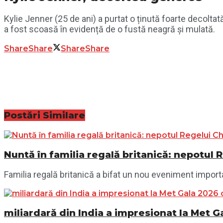
Kylie Jenner (25 de ani) a purtat o ținută foarte decolta
a fost scoasă în evidență de o fustă neagră și mulată.
Share
Share
Share
Share
Postări
Similare
Nuntă în familia regală britanică: nepotul R
Familia regală britanică a bifat un nou eveniment important
miliardară din India a impresionat la Met G