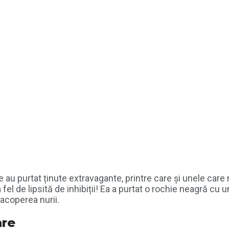
au purtat ținute extravagante, printre care și unele care 
 fel de lipsită de inhibiții! Ea a purtat o rochie neagră c
 acoperea nurii.
are