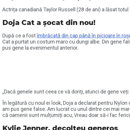
Actrița canadiană Taylor Russell (28 de ani) a lăsat totul
Doja Cat a șocat din nou!
După ce a fost
îmbrăcată din cap până în picioare în roș
Cat a purtat un costum maro cu dungi albe. Din gene false
pus gene la evenimentul anterior.
„Dacă genele sunt ceea ce vă doriți, atunci de gene veți 
În legătură cu noul ei look, Doja a declarat pentru Nylon 
am pus gene false. Am lucrat cu unul dintre cei mai mari 
că oamenii sunt mulțumiți acu, Vreau doar să-i fac fericiț
Kylie Jenner, decolteu generos