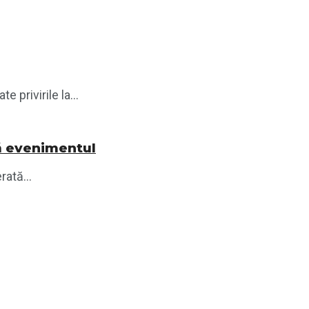
privirile la...
tă evenimentul
ată...