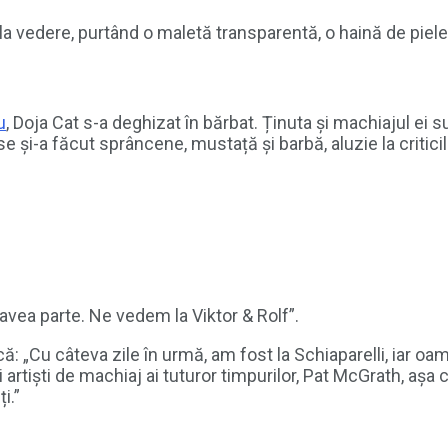
 la vedere, purtând o maletă transparentă, o haină de piele
u
, Doja Cat s-a deghizat în bărbat. Ținuta și machiajul ei s
 și-a făcut sprâncene, mustață și barbă, aluzie la criticil
avea parte. Ne vedem la Viktor & Rolf”.
că: „Cu câteva zile în urmă, am fost la Schiaparelli, iar o
artiști de machiaj ai tuturor timpurilor, Pat McGrath, așa
i.”