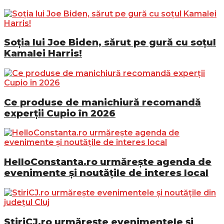
Soția lui Joe Biden, sărut pe gură cu soțul
Kamalei Harris!
Ce produse de manichiură recomandă
experții Cupio în 2026
HelloConstanta.ro urmărește agenda de
evenimente și noutățile de interes local
StiriCJ.ro urmărește evenimentele și