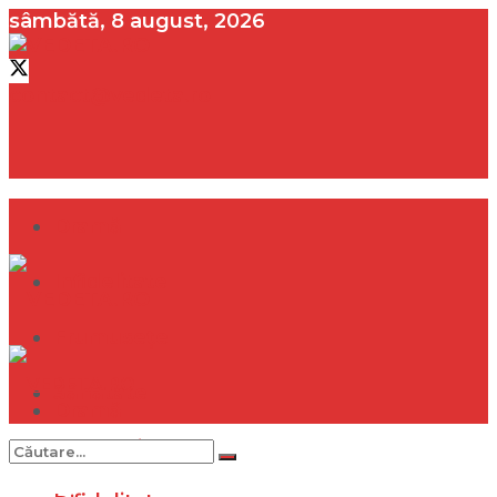
sâmbătă, 8 august, 2026
contact@vedeta.ro
Dramă
Infidelitate
Frumusețe
Sănătate
Dramă
Internațional