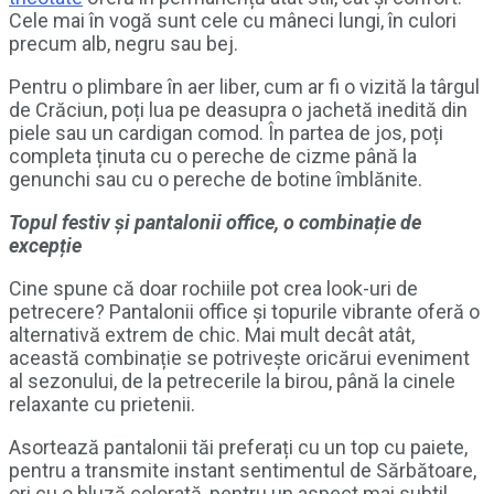
Cele mai în vogă sunt cele cu mâneci lungi, în culori
precum alb, negru sau bej.
Pentru o plimbare în aer liber, cum ar fi o vizită la târgul
de Crăciun, poți lua pe deasupra o jachetă inedită din
piele sau un cardigan comod. În partea de jos, poți
completa ținuta cu o pereche de cizme până la
genunchi sau cu o pereche de botine îmblănite.
Topul festiv și pantalonii office, o combinație de
excepție
Cine spune că doar rochiile pot crea look-uri de
petrecere? Pantalonii office și topurile vibrante oferă o
alternativă extrem de chic. Mai mult decât atât,
această combinație se potrivește oricărui eveniment
al sezonului, de la petrecerile la birou, până la cinele
relaxante cu prietenii.
Asortează pantalonii tăi preferați cu un top cu paiete,
pentru a transmite instant sentimentul de Sărbătoare,
ori cu o bluză colorată, pentru un aspect mai subtil.