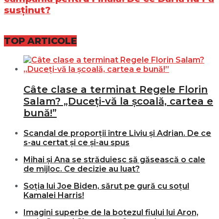
susținut?
TOP ARTICOLE
Câte clase a terminat Regele Florin
Salam? „Duceți-vă la școală, cartea e
bună!”
Scandal de proporții între Liviu și Adrian. De ce
s-au certat și ce și-au spus
Mihai și Ana se străduiesc să găsească o cale
de mijloc. Ce decizie au luat?
Soția lui Joe Biden, sărut pe gură cu soțul
Kamalei Harris!
Imagini superbe de la botezul fiului lui Aron,