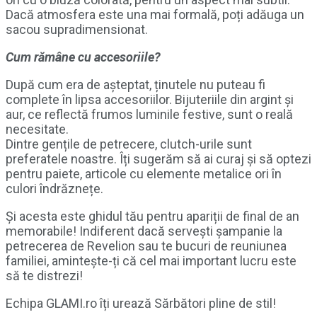
Dacă atmosfera este una mai formală, poți adăuga un
sacou supradimensionat.
Cum rămâne cu accesoriile?
După cum era de așteptat, ținutele nu puteau fi
complete în lipsa accesoriilor. Bijuteriile din argint și
aur, ce reflectă frumos luminile festive, sunt o reală
necesitate.
Dintre gențile de petrecere, clutch-urile sunt
preferatele noastre. Îți sugerăm să ai curaj și să optezi
pentru paiete, articole cu elemente metalice ori în
culori îndrăznețe.
Și acesta este ghidul tău pentru apariții de final de an
memorabile! Indiferent dacă servești șampanie la
petrecerea de Revelion sau te bucuri de reuniunea
familiei, amintește-ți că cel mai important lucru este
să te distrezi!
Echipa GLAMI.ro îți urează Sărbători pline de stil!