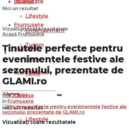
Infidelitate
Diverse
Nici un rezultat
Lifestyle
Frumusețe
Vizualizați toate rezultatele
Entertainment
Acasă
Frumusețe
Turism
Ținutele perfecte pentru
Sănătate
evenimentele festive ale
Social
sezonului, prezentate de
Internațional
Filme
GLAMI.ro
Diverse
19/12/2023
in
Frumusețe
Nici un rezultat
Lifestyle
Vizualizați toate rezultatele