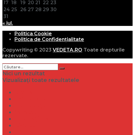
17
18
19
20
21
22
23
24
25
26
27
28
29
30
31
« iul.
Politica Cookie
Politica de Confidențialitate
Copywriting © 2023
VEDETA.RO
Toate drepturile
rezervate.
Nici un rezultat
Vizualizați toate rezultatele
Dramă
Infidelitate
Frumusețe
Sănătate
Internațional
Diverse
Lifestyle