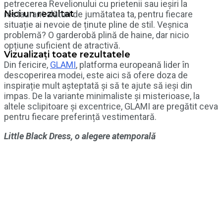
petrecerea Revelionului cu prietenii sau ieșiri la
Nici un rezultat
restaurant alături de jumătatea ta, pentru fiecare
situație ai nevoie de ținute pline de stil. Veșnica
problemă? O garderobă plină de haine, dar nicio
opțiune suficient de atractivă.
Vizualizați toate rezultatele
Din fericire,
GLAMI
, platforma europeană lider în
descoperirea modei, este aici să ofere doza de
inspirație mult așteptată și să te ajute să ieși din
impas. De la variante minimaliste și misterioase, la
altele sclipitoare și excentrice, GLAMI are pregătit ceva
pentru fiecare preferință vestimentară.
Little Black Dress, o alegere atemporală