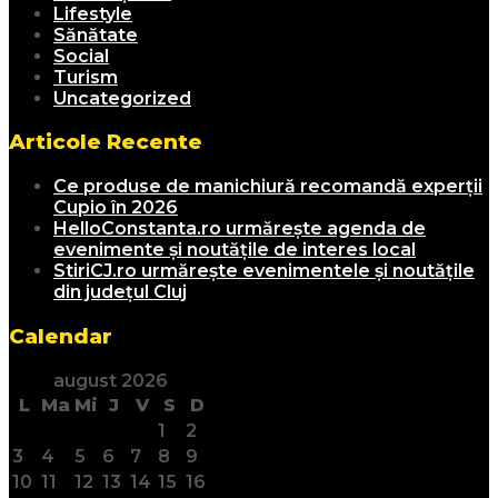
Lifestyle
Sănătate
Social
Turism
Uncategorized
Articole Recente
Ce produse de manichiură recomandă experții
Cupio în 2026
HelloConstanta.ro urmărește agenda de
evenimente și noutățile de interes local
StiriCJ.ro urmărește evenimentele și noutățile
din județul Cluj
Calendar
august 2026
L
Ma
Mi
J
V
S
D
1
2
3
4
5
6
7
8
9
10
11
12
13
14
15
16