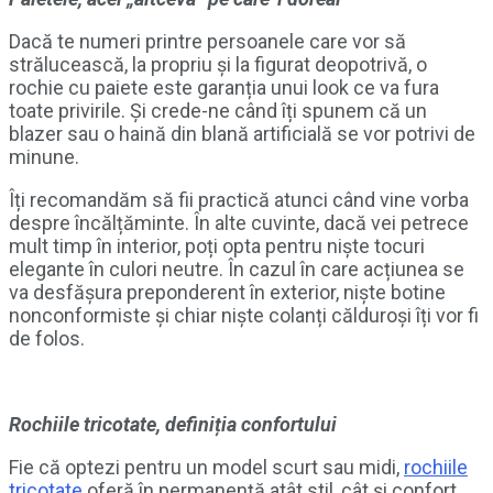
Dacă te numeri printre persoanele care vor să
strălucească, la propriu și la figurat deopotrivă, o
rochie cu paiete este garanția unui look ce va fura
toate privirile. Și crede-ne când îți spunem că un
blazer sau o haină din blană artificială se vor potrivi de
minune.
Îți recomandăm să fii practică atunci când vine vorba
despre încălțăminte. În alte cuvinte, dacă vei petrece
mult timp în interior, poți opta pentru niște tocuri
elegante în culori neutre. În cazul în care acțiunea se
va desfășura preponderent în exterior, niște botine
nonconformiste și chiar niște colanți călduroși îți vor fi
de folos.
Rochiile tricotate, definiția confortului
Fie că optezi pentru un model scurt sau midi,
rochiile
tricotate
oferă în permanență atât stil, cât și confort.