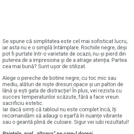
Se spune că simplitatea este cel mai sofisticat lucru,
iar asta nu e o simplă întâmplare. Rochiile negre, deși
pot fi purtate într-o varietate de ocazii, nu-și pierd din
puterea de a impresiona și de a atrage atenția. Partea
cea mai bună? Sunt ușor de stilizat.
Alege o pereche de botine negre, cu toc mic sau
mediu, alături de niște dresuri opace și un palton de
lână și ești gata de distracție! În plus, vei rezista cu
succes temperaturilor scăzute, fără a face vreun
sacrificiu estetic.
Iar dacă simți că tabloul nu este complet încă, îți
recomandăm să adaugi o eșarfă în nuanțe vibrante
sau o geantă plină de culoare. Sigur vei iubi rezultatul!
Paietele, acel „altceva” pe care-l doreai