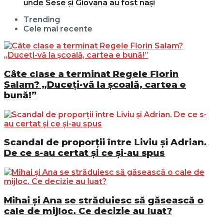
unde Sese și Giovana au fost nași
Trending
Cele mai recente
Câte clase a terminat Regele Florin
Salam? „Duceți-vă la școală, cartea e
bună!”
Scandal de proporții între Liviu și Adrian.
De ce s-au certat și ce și-au spus
Mihai și Ana se străduiesc să găsească o
cale de mijloc. Ce decizie au luat?