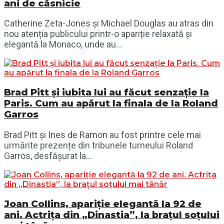
ani de căsnicie
Catherine Zeta-Jones și Michael Douglas au atras din
nou atenția publicului printr-o apariție relaxată și
elegantă la Monaco, unde au...
Brad Pitt și iubita lui au făcut senzație la
Paris. Cum au apărut la finala de la Roland
Garros
Brad Pitt și Ines de Ramon au fost printre cele mai
urmărite prezențe din tribunele turneului Roland
Garros, desfășurat la...
Joan Collins, apariție elegantă la 92 de
ani. Actrița din „Dinastia”, la brațul soțului