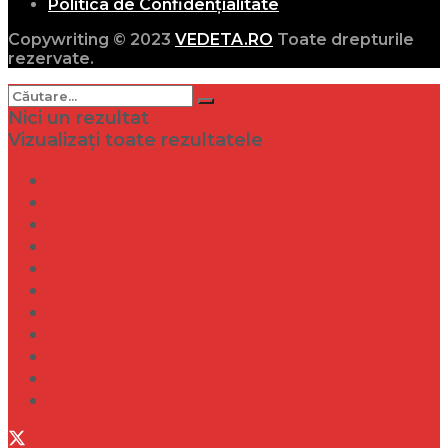
Politica de Confidențialitate
Copywriting © 2023
VEDETA.RO
Toate drepturile
rezervate.
Nici un rezultat
Vizualizați toate rezultatele
Dramă
Infidelitate
Frumusețe
Sănătate
Internațional
Diverse
Lifestyle
Entertainment
Turism
Social
Filme