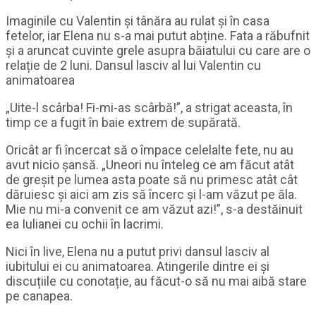
Imaginile cu Valentin și tânăra au rulat și în casa
fetelor, iar Elena nu s-a mai putut abține. Fata a răbufnit
și a aruncat cuvinte grele asupra băiatului cu care are o
relație de 2 luni. Dansul lasciv al lui Valentin cu
animatoarea
„Uite-l scârba! Fi-mi-as scârbă!”, a strigat aceasta, în
timp ce a fugit în baie extrem de supărată.
Oricât ar fi încercat să o împace celelalte fete, nu au
avut nicio șansă. „Uneori nu înteleg ce am făcut atât
de greșit pe lumea asta poate să nu primesc atât cât
dăruiesc și aici am zis să încerc și l-am văzut pe ăla.
Mie nu mi-a convenit ce am văzut azi!”, s-a destăinuit
ea Iulianei cu ochii în lacrimi.
Nici în live, Elena nu a putut privi dansul lasciv al
iubitului ei cu animatoarea. Atingerile dintre ei și
discuțiile cu conotație, au făcut-o să nu mai aibă stare
pe canapea.