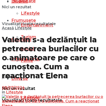
Infidelitate
Diverse
Nici un rezultat
Lifestyle
Frumusețe
Vizualizați toate rezultatele
Entertainment
Acasă
Lifestyle
Turism
Valetin s-a dezlănțuit la
Sănătate
petrecerea burlacilor cu
Social
o animatoare pe care o
Internațional
Filme
cunoștea. Cum a
reacționat Elena
Diverse
09/07/2024
Nici un rezultat
in
Lifestyle
Lifestyle
Vizualizați toate rezultatele