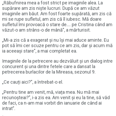
„Răbufnirea mea a fost strict pe imaginile alea. La
supărare am zis niște lucruri. După ce am văzut
imaginile am băut. Am fost foarte supărată, am zis că
mi se rupe sufletul, am zis că îl iubesc. Mă doare
sufletul îmi provoacă o stare de…. pe Cristina când am
văzut-o am strâns-o de mână”, a mărturisit.
„Mi-a zis că a exagerat și nu își mai aduce aminte. Eu
pot să îmi cer scuze pentru ce am zis, dar și acum mă
ia aceeași stare”, a mai completat ea.
Imaginile de la petrecere au dezvăluit și un dialog intre
concurent și una dintre fetele care a dansat la
petrecerea burlacilor de la Mireasa, sezonul 9.
„Ce cauți aici?”, a întrebat-o el.
„Pentru tine am venit, mă, viața mea. Nu mă mai
recunoșteai?”, i-a zis ea. Am venit și eu la tine, să văd
de faci, ca n-am mai vorbit din ianuarie de când ai
intrat”.