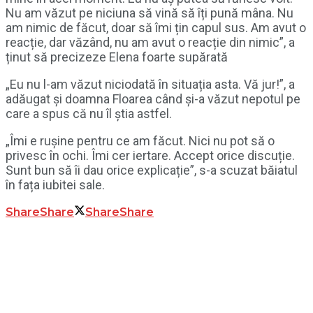
Nu am văzut pe niciuna să vină să îți pună mâna. Nu
am nimic de făcut, doar să îmi țin capul sus. Am avut o
reacție, dar văzând, nu am avut o reacție din nimic”, a
ținut să precizeze Elena foarte supărată
„Eu nu l-am văzut niciodată în situația asta. Vă jur!”, a
adăugat și doamna Floarea când și-a văzut nepotul pe
care a spus că nu îl știa astfel.
„Îmi e rușine pentru ce am făcut. Nici nu pot să o
privesc în ochi. Îmi cer iertare. Accept orice discuție.
Sunt bun să îi dau orice explicație”, s-a scuzat băiatul
în fața iubitei sale.
Share
Share
Share
Share