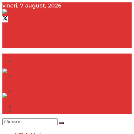
vineri, 7 august, 2026
contact@vedeta.ro
Dramă
Infidelitate
Frumusețe
Sănătate
Dramă
Internațional