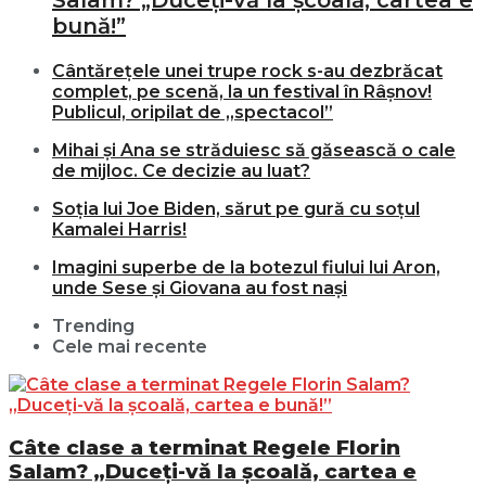
bună!”
Cântărețele unei trupe rock s-au dezbrăcat
complet, pe scenă, la un festival în Râșnov!
Publicul, oripilat de „spectacol”
Mihai și Ana se străduiesc să găsească o cale
de mijloc. Ce decizie au luat?
Soția lui Joe Biden, sărut pe gură cu soțul
Kamalei Harris!
Imagini superbe de la botezul fiului lui Aron,
unde Sese și Giovana au fost nași
Trending
Cele mai recente
Câte clase a terminat Regele Florin
Salam? „Duceți-vă la școală, cartea e