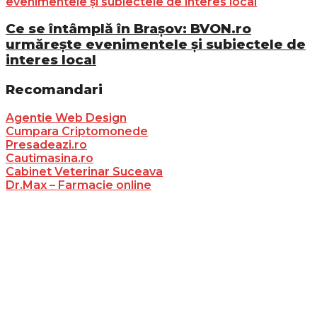
Ce se întâmplă în Brașov: BVON.ro
urmărește evenimentele și subiectele de
interes local
Recomandari
Agentie Web Design
Cumpara Criptomonede
Presadeazi.ro
Cautimasina.ro
Cabinet Veterinar Suceava
Dr.Max – Farmacie online