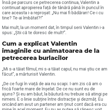
Însă pe parcurs ce petrecerea continua, Valentin a
continuat apropierea față de tânără până în puncul în
care aceasta i-a reproșat: „Nu mai fi bădăran! Ce-i cu
tine? Te-ai îmbătat?!”
Mai mult, la un moment dat, în timpul serii Valentin i-a
spus: „Știi că te doresc de mult!”.
Cum a explicat Valentin
imaginile cu animatoarea de la
petrecerea burlacilor
„Mi s-a tăiat filmul, mi s-a tăiat capul, nu mai știu ce am
făcut”, a mărturisit Valentin.
„De ce fugi în viață de aia nu scapi. I-am zis că am o
frică foarte mare de înșelat. De ce nu sunt eu de
ajuns? Și eu am băut, la băutură nu trebuie să atingi pe
nimeni. E o linie subțire între distracție și dezmăț. Eu
oricând am avut un partener am ținut cont dacă era cu
mine în acel moment. Eu nu aș putea să rănesc voit.