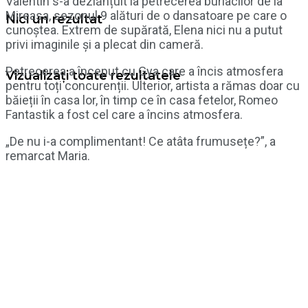
Valentin s-a dezlănțuit la petrecerea burlacilor de la
Mireasa, sezonul 9 alături de o dansatoare pe care o
Nici un rezultat
cunoștea. Extrem de supărată, Elena nici nu a putut
privi imaginile și a plecat din cameră.
Petrecerea a început cu Gya care a încis atmosfera
Vizualizați toate rezultatele
pentru toți concurenții. Ulterior, artista a rămas doar cu
băieții în casa lor, în timp ce în casa fetelor, Romeo
Fantastik a fost cel care a încins atmosfera.
„De nu i-a complimentant! Ce atâta frumusețe?”, a
remarcat Maria.