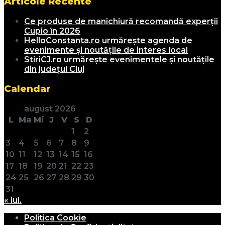
Articole Recente
Ce produse de manichiură recomandă experții
Cupio în 2026
HelloConstanta.ro urmărește agenda de
evenimente și noutățile de interes local
StiriCJ.ro urmărește evenimentele și noutățile
din județul Cluj
Calendar
august 2026
L
Ma
Mi
J
V
S
D
1
2
3
4
5
6
7
8
9
10
11
12
13
14
15
16
17
18
19
20
21
22
23
24
25
26
27
28
29
30
31
« iul.
Politica Cookie