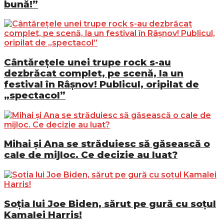
bună!”
Cântărețele unei trupe rock s-au
dezbrăcat complet, pe scenă, la un
festival în Râșnov! Publicul, oripilat de
„spectacol”
Mihai și Ana se străduiesc să găsească o
cale de mijloc. Ce decizie au luat?
Soția lui Joe Biden, sărut pe gură cu soțul
Kamalei Harris!