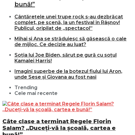
bună!”
Cântărețele unei trupe rock s-au dezbrăcat
complet, pe scenă, la un festival în Râșnov!
Publicul, oripilat de „spectacol”
Mihai și Ana se străduiesc să găsească o cale
de mijloc. Ce decizie au luat?
Soția lui Joe Biden, sărut pe gură cu soțul
Kamalei Harris!
Imagini superbe de la botezul fiului lui Aron,
unde Sese și Giovana au fost nași
Trending
Cele mai recente
Câte clase a terminat Regele Florin
Salam? „Duceți-vă la școală, cartea e
bună!”