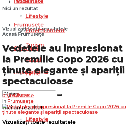
Infidelitate
Diverse
Nici un rezultat
Lifestyle
Frumusețe
Vizualizați toate rezultatele
Entertainment
Acasă
Frumusețe
Turism
Vedetele au impresionat
Sănătate
la Premiile Gopo 2026 cu
Social
ținute elegante și apariții
Internațional
Filme
spectaculoase
Diverse
07/05/2026
in
Frumusețe
Nici un rezultat
Lifestyle
Vizualizați toate rezultatele