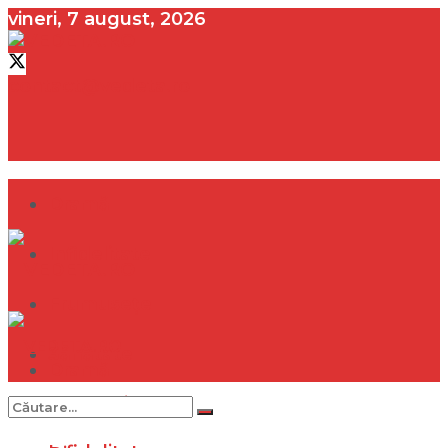
vineri, 7 august, 2026
contact@vedeta.ro
Dramă
Infidelitate
Frumusețe
Sănătate
Dramă
Internațional