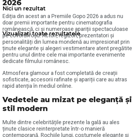
2026
Nici un rezultat
Ediția din acest an a
Premiile Gopo 2026
a adus nu
doar premii importante pentru cinematografia
românească, ci și numeroase apariții spectaculoase
Vizualizați toate rezultatele
pe covorul roșu. Actori, regizori, prezentatori și
personalități din lumea mondenă au impresionat prin
ținute elegante și alegeri vestimentare atent pregătite
pentru unul dintre cele mai importante evenimente
dedicate filmului românesc.
Atmosfera glamour a fost completată de creații
sofisticate, accesorii rafinate și apariții care au atras
rapid atenția în mediul online.
Vedetele au mizat pe eleganță și
stil modern
Multe dintre celebritățile prezente la gală au ales
ținute clasice reinterpretate într-o manieră
contemporană. Rochiile lungi, costumele elegante și