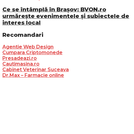
Ce se întâmplă în Brașov: BVON.ro
urmărește evenimentele și subiectele de
interes local
Recomandari
Agentie Web Design
Cumpara Criptomonede
Presadeazi.ro
Cautimasina.ro
Cabinet Veterinar Suceava
Dr.Max – Farmacie online