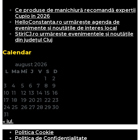
Ce produse de manichiură recomandă experții
Cupio în 2026
HelloConstanta.ro urmărește agenda de
evenimente și noutățile de interes local
StiriCJ.ro urmărește evenimentele și noutățile
din județul Cluj
Calendar
august 2026
L
Ma
Mi
J
V
S
D
1
2
3
4
5
6
7
8
9
10
11
12
13
14
15
16
17
18
19
20
21
22
23
24
25
26
27
28
29
30
31
« iul.
Politica Cookie
Politica de Confidențialitate