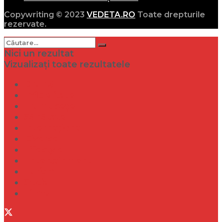
Copywriting © 2023
VEDETA.RO
Toate drepturile
rezervate.
Nici un rezultat
Vizualizați toate rezultatele
Dramă
Infidelitate
Frumusețe
Sănătate
Internațional
Diverse
Lifestyle
Entertainment
Turism
Social
Filme