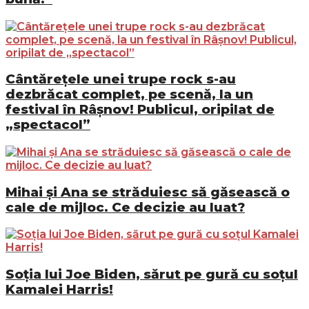
Cântărețele unei trupe rock s-au
dezbrăcat complet, pe scenă, la un
festival în Râșnov! Publicul, oripilat de
„spectacol”
Mihai și Ana se străduiesc să găsească o
cale de mijloc. Ce decizie au luat?
Soția lui Joe Biden, sărut pe gură cu soțul
Kamalei Harris!