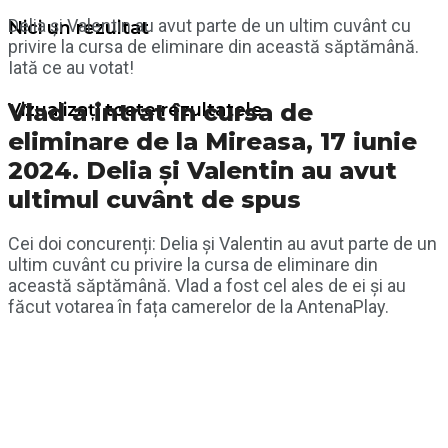
Delia și Valentin au avut parte de un ultim cuvânt cu
Nici un rezultat
privire la cursa de eliminare din această săptămână.
Iată ce au votat!
Vlad a intrat în cursa de
Vizualizați toate rezultatele
eliminare de la Mireasa, 17 iunie
2024. Delia și Valentin au avut
ultimul cuvânt de spus
Cei doi concurenți: Delia și Valentin au avut parte de un
ultim cuvânt cu privire la cursa de eliminare din
această săptămână. Vlad a fost cel ales de ei și au
făcut votarea în fața camerelor de la AntenaPlay.