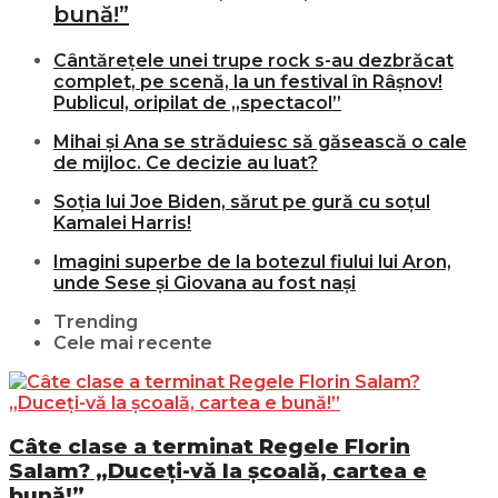
bună!”
Cântărețele unei trupe rock s-au dezbrăcat
complet, pe scenă, la un festival în Râșnov!
Publicul, oripilat de „spectacol”
Mihai și Ana se străduiesc să găsească o cale
de mijloc. Ce decizie au luat?
Soția lui Joe Biden, sărut pe gură cu soțul
Kamalei Harris!
Imagini superbe de la botezul fiului lui Aron,
unde Sese și Giovana au fost nași
Trending
Cele mai recente
Câte clase a terminat Regele Florin
Salam? „Duceți-vă la școală, cartea e
bună!”