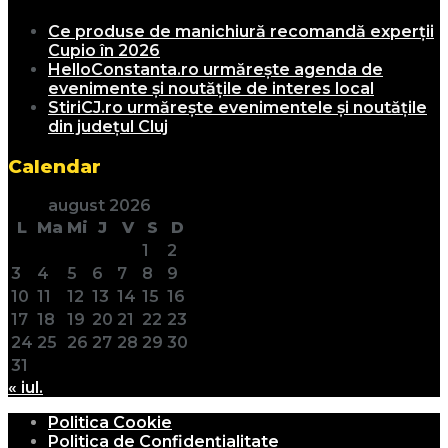
Ce produse de manichiură recomandă experții
Cupio în 2026
HelloConstanta.ro urmărește agenda de
evenimente și noutățile de interes local
StiriCJ.ro urmărește evenimentele și noutățile
din județul Cluj
Calendar
august 2026
L
Ma
Mi
J
V
S
D
1
2
3
4
5
6
7
8
9
10
11
12
13
14
15
16
17
18
19
20
21
22
23
24
25
26
27
28
29
30
31
« iul.
Politica Cookie
Politica de Confidențialitate