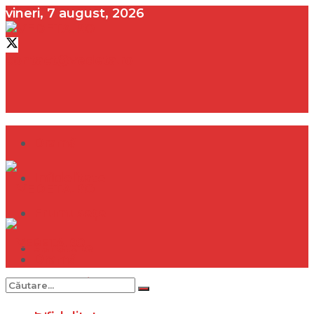
vineri, 7 august, 2026
contact@vedeta.ro
Dramă
Infidelitate
Frumusețe
Sănătate
Dramă
Internațional