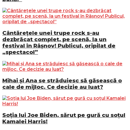
Cântărețele unei trupe rock s-au
dezbrăcat complet, pe scenă, la un
festival în Râșnov! Publicul, oripilat de
„spectacol”
Mihai și Ana se străduiesc să găsească o
cale de mijloc. Ce decizie au luat?
Soția lui Joe Biden, sărut pe gură cu soțul
Kamalei Harris!