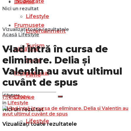
Infidelitate
Diverse
Nici un rezultat
Lifestyle
Frumusețe
Vizualizați toate rezultatele
Entertainment
Acasă
Lifestyle
Turism
Vlad intră în cursa de
Sănătate
eliminare. Delia și
Social
Valentin au avut ultimul
Internațional
Filme
cuvânt de spus
Diverse
17/06/2024
in
Lifestyle
Nici un rezultat
Lifestyle
Vizualizați toate rezultatele