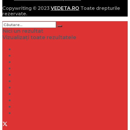
Copywriting © 2023
VEDETA.RO
Toate drepturile
rezervate.
Nici un rezultat
Vizualizați toate rezultatele
Dramă
Infidelitate
Frumusețe
Sănătate
Internațional
Diverse
Lifestyle
Entertainment
Turism
Social
Filme