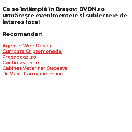
Ce se întâmplă în Brașov: BVON.ro
urmărește evenimentele și subiectele de
interes local
Recomandari
Agentie Web Design
Cumpara Criptomonede
Presadeazi.ro
Cautimasina.ro
Cabinet Veterinar Suceava
Dr.Max – Farmacie online