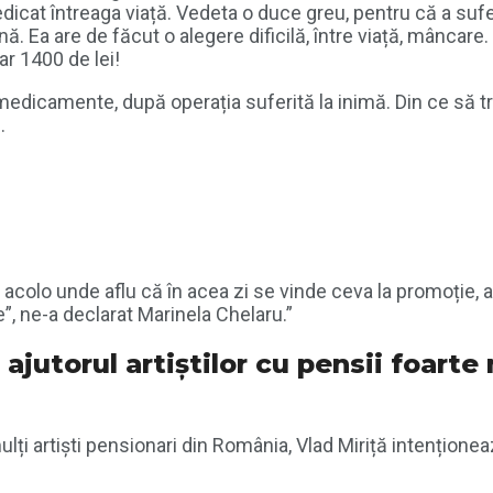
dicat întreaga viață. Vedeta o duce greu, pentru că a sufer
ă. Ea are de făcut o alegere dificilă, între viață, mâncare. p
r 1400 de lei!
 medicamente, după operația suferită la inimă. Din ce să 
.
ul acolo unde aflu că în acea zi se vinde ceva la promoți
, ne-a declarat Marinela Chelaru.”
ajutorul artiștilor cu pensii foarte 
lți artiști pensionari din România, Vlad Miriță intenționează