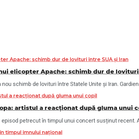
ui elicopter Apache: schimb dur de lovituri 
ou schimb de lovituri între Statele Unite și Iran. Gardienii
opa: artistul a reacționat după gluma unui c
 episod petrecut în timpul unui concert susținut recent. Ar