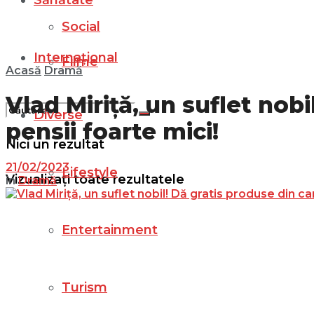
Sănătate
Social
Internațional
Filme
Acasă
Dramă
Vlad Miriță, un suflet nob
Diverse
pensii foarte mici!
Nici un rezultat
21/02/2023
Lifestyle
Vizualizați toate rezultatele
in
Dramă
Entertainment
Turism