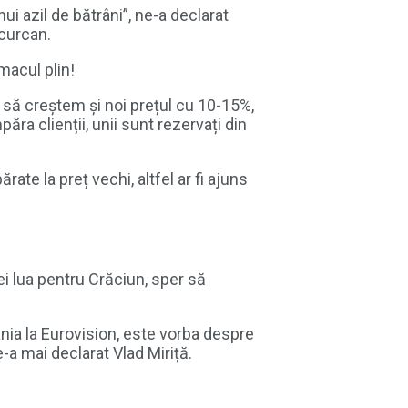
ui azil de bătrâni”, ne-a declarat
 curcan.
macul plin!
 să creștem și noi prețul cu 10-15%,
ra clienții, unii sunt rezervați din
te la preț vechi, altfel ar fi ajuns
ei lua pentru Crăciun, sper să
nia la Eurovision, este vorba despre
e-a mai declarat Vlad Miriță.