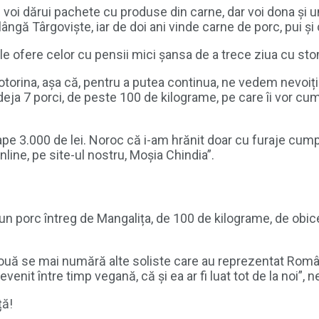
le voi dărui pachete cu produse din carne, dar voi dona și un
lângă Târgoviște, iar de doi ani vinde carne de porc, pui și
 le ofere celor cu pensii mici șansa de a trece ziua cu sto
torina, așa că, pentru a putea continua, ne vedem nevoiți
ja 7 porci, de peste 100 de kilograme, pe care îi vor cumpă
 3.000 de lei. Noroc că i-am hrănit doar cu furaje cumpăra
line, pe site-ul nostru, Moșia Chindia”.
un porc întreg de Mangalița, de 100 de kilograme, de obic
i ouă se mai numără alte soliste care au reprezentat Româ
nit între timp vegană, că și ea ar fi luat tot de la noi”, n
ță!