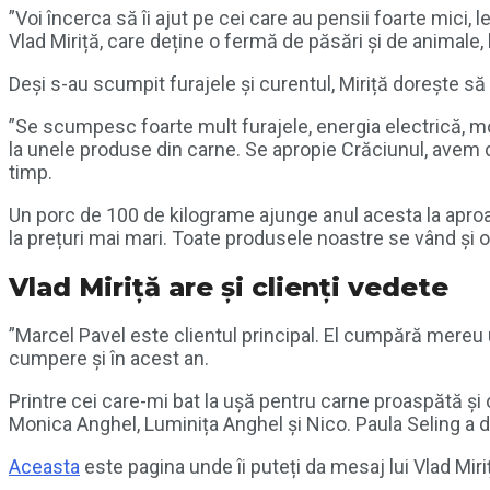
”Voi încerca să îi ajut pe cei care au pensii foarte mici, 
Vlad Miriță, care deține o fermă de păsări și de animale, 
Deși s-au scumpit furajele și curentul, Miriță dorește să
”Se scumpesc foarte mult furajele, energia electrică, mo
la unele produse din carne. Se apropie Crăciunul, avem de
timp.
Un porc de 100 de kilograme ajunge anul acesta la aproape
la prețuri mai mari. Toate produsele noastre se vând și on
Vlad Miriță are și clienți vedete
”Marcel Pavel este clientul principal. El cumpără mereu 
cumpere și în acest an.
Printre cei care-mi bat la ușă pentru carne proaspătă ș
Monica Anghel, Luminița Anghel și Nico. Paula Seling a deve
Aceasta
este pagina unde îi puteți da mesaj lui Vlad Miri