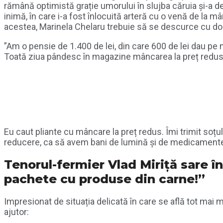
rămână optimistă grație umorului în slujba căruia și-a de
inimă, în care i-a fost înlocuită arteră cu o venă de la mân
acestea, Marinela Chelaru trebuie să se descurce cu doa
”Am o pensie de 1.400 de lei, din care 600 de lei dau pe
Toată ziua pândesc în magazine mâncarea la preț redus
Eu caut pliante cu mâncare la preț redus. Îmi trimit soț
reducere, ca să avem bani de lumină și de medicamente”
Tenorul-fermier Vlad Miriță sare în 
pachete cu produse din carne!”
Impresionat de situația delicată în care se află tot mai mu
ajutor: