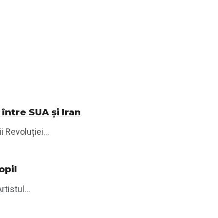
între SUA și Iran
 Revoluției...
opil
tistul...