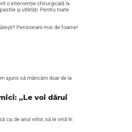
it o intervenție chirurgicală la
astile și utilități. Pentru toate
trăiești? Pensionarii mor de foame!
e, am ajuns să mâncăm doar de la
mici: „Le voi dărui
 ca, de anul viitor, să le vină în