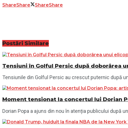
Share
Share
Share
Share
Postări
Similare
Tensiuni în Golful Persic după doborârea un
Tensiunile din Golful Persic au crescut puternic după un n
Moment tensionat la concertul lui Dorian P
Dorian Popa a ajuns din nou în atenția publicului după un