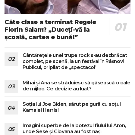
Câte clase a terminat Regele
Florin Salam? „Duceți-vă la
școală, cartea e bună!”
Cântărețele unei trupe rock s-au dezbrăcat
complet, pe scenă, la un festival în Râșnov!
Publicul, oripilat de „spectacol”
Mihai și Ana se străduiesc să găsească o cale
de mijloc. Ce decizie au luat?
Soția lui Joe Biden, sărut pe gură cu soțul
Kamalei Harris!
Imagini superbe de la botezul fiului lui Aron,
unde Sese și Giovana au fost nași