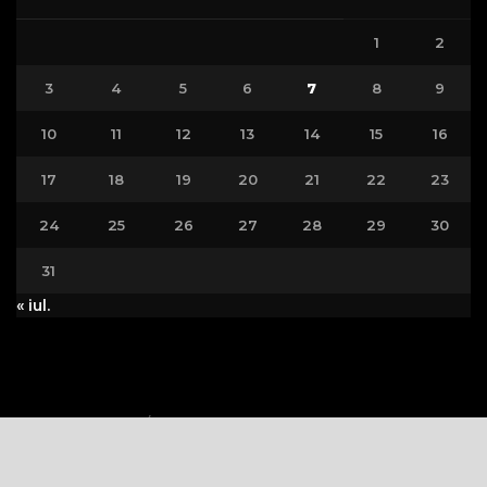
1
2
3
4
5
6
7
8
9
10
11
12
13
14
15
16
17
18
19
20
21
22
23
24
25
26
27
28
29
30
31
« iul.
Politica Cookie
Politica de Confidențialitate
Copywriting © 2023
VEDETA.RO
Toate drepturile rezervate.