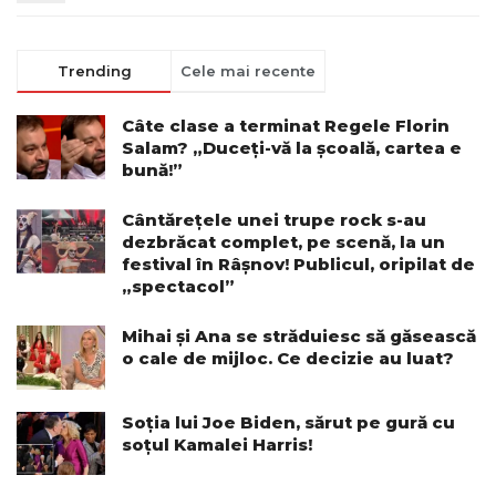
Trending
Cele mai recente
Câte clase a terminat Regele Florin
Salam? „Duceți-vă la școală, cartea e
bună!”
Cântărețele unei trupe rock s-au
dezbrăcat complet, pe scenă, la un
festival în Râșnov! Publicul, oripilat de
„spectacol”
Mihai și Ana se străduiesc să găsească
o cale de mijloc. Ce decizie au luat?
Soția lui Joe Biden, sărut pe gură cu
soțul Kamalei Harris!