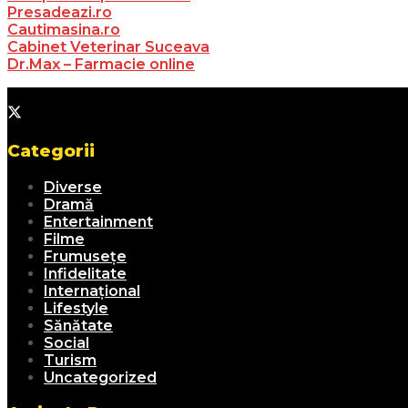
Presadeazi.ro
Cautimasina.ro
Cabinet Veterinar Suceava
Dr.Max – Farmacie online
Categorii
Diverse
Dramă
Entertainment
Filme
Frumusețe
Infidelitate
Internațional
Lifestyle
Sănătate
Social
Turism
Uncategorized