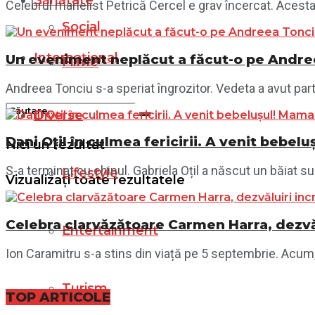
Sănătate
Celebrul manelist Petrică Cercel e grav încercat. Acesta se
Social
Internațional
Un eveniment neplăcut a făcut-o pe Andree
Filme
Andreea Tonciu s-a speriat îngrozitor. Vedeta a avut parte
Diverse
Dani Oțil în culmea fericirii. A venit bebel
Nici un rezultat
S-a terminat cu chinul. Gabriela Oțil a născut un băiat sup
Lifestyle
Vizualizați toate rezultatele
Celebra clarvăzătoare Carmen Harra, dezvăl
Entertainment
Ion Caramitru s-a stins din viață pe 5 septembrie. Acum,
Turism
TOP ARTICOLE