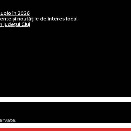
upio în 2026
te și noutățile de interes local
 județul Cluj
ervate.