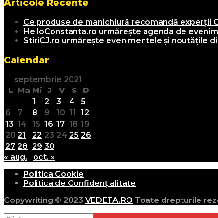
Articole Recente
Ce produse de manichiură recomandă experții C
HelloConstanta.ro urmărește agenda de evenimen
StiriCJ.ro urmărește evenimentele și noutățile din
Calendar
septembrie 2021
L
Ma
Mi
J
V
S
D
1
2
3
4
5
6
7
8
9
10
11
12
13
14
15
16
17
18
19
20
21
22
23
24
25
26
27
28
29
30
« aug.
oct. »
Politica Cookie
Politica de Confidențialitate
Copywriting © 2023
VEDETA.RO
Toate drepturile rez