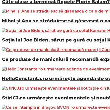
Câte clase a terminat Regele Florin Salam? 
Mihai și Ana se străduiesc să găsească o ca
Soția lui Joe Biden, sărut pe gură cu soțul 
Ce produse de manichiură recomandă exper
HelloConstanta.ro urmărește agenda de eve
StiriCJ.ro urmărește evenimentele și noutăț