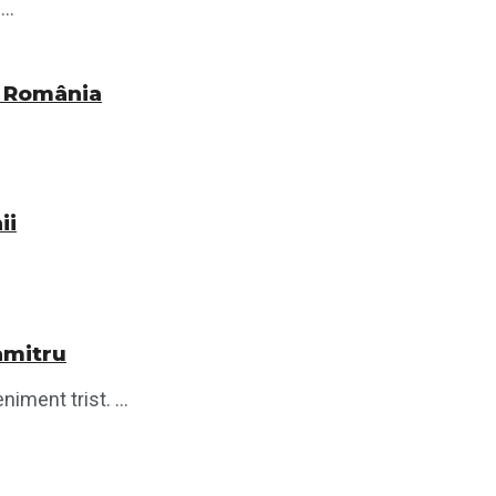
..
n România
ii
amitru
ment trist. ...