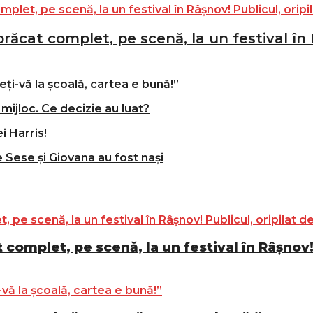
ăcat complet, pe scenă, la un festival în R
ți-vă la școală, cartea e bună!”
mijloc. Ce decizie au luat?
i Harris!
e Sese și Giovana au fost nași
complet, pe scenă, la un festival în Râșnov! 