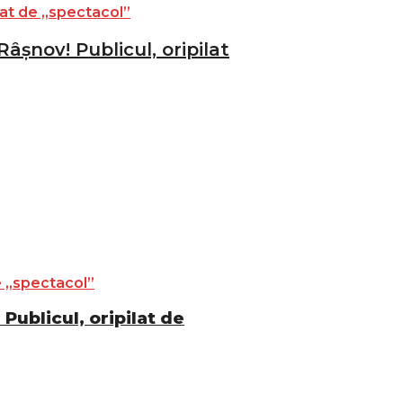
âșnov! Publicul, oripilat
Publicul, oripilat de