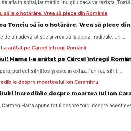
 află în spital, iar medicii nu știu dacă va rezista. Toată .
a Tonciu să ia o hotărâre. Vrea să plece di
 de un adevărat șoc și vrea să ia decizii radicale. Un ...
ușul! Mama l-a arătat pe Cârcel întregii Român
erb, perfect sănătos și este în extaz. Fanii au sărit ...
uiri incredibile despre moartea lui Ion Car
 Carmen Harra spune totul despre totul despre acest eveni