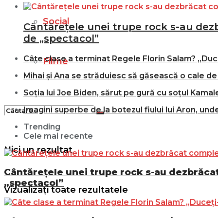
Social
Cântărețele unei trupe rock s-au dezbr
de „spectacol”
Câte clase a terminat Regele Florin Salam? „Duce
Filme
Mihai și Ana se străduiesc să găsească o cale de 
Soția lui Joe Biden, sărut pe gură cu soțul Kamale
Imagini superbe de la botezul fiului lui Aron, und
Trending
Cele mai recente
Nici un rezultat
Cântărețele unei trupe rock s-au dezbrăcat 
„spectacol”
Vizualizați toate rezultatele