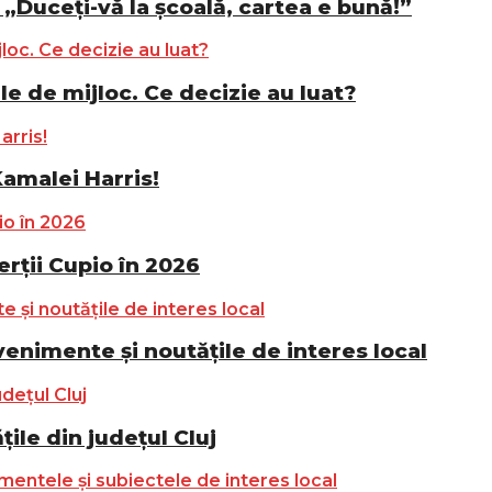
„Duceți-vă la școală, cartea e bună!”
le de mijloc. Ce decizie au luat?
Kamalei Harris!
ții Cupio în 2026
nimente și noutățile de interes local
ile din județul Cluj