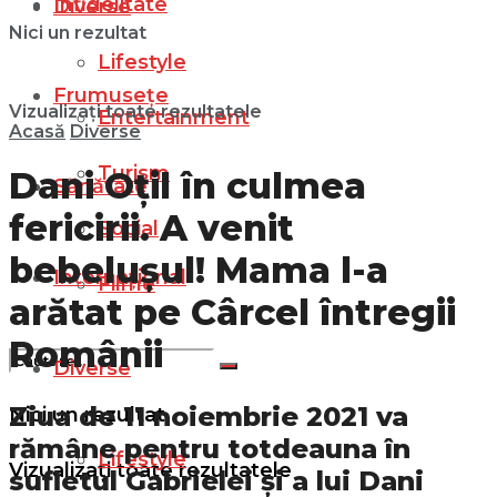
Infidelitate
Diverse
Nici un rezultat
Lifestyle
Frumusețe
Vizualizați toate rezultatele
Entertainment
Acasă
Diverse
Turism
Dani Oțil în culmea
Sănătate
fericirii. A venit
Social
bebelușul! Mama l-a
Internațional
Filme
arătat pe Cârcel întregii
Românii
Diverse
Ziua de 11 noiembrie 2021 va
Nici un rezultat
rămâne pentru totdeauna în
Lifestyle
Vizualizați toate rezultatele
sufletul Gabrielei și a lui Dani