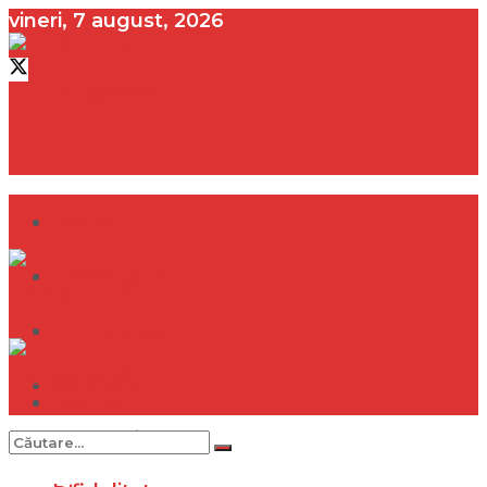
vineri, 7 august, 2026
contact@vedeta.ro
Dramă
Infidelitate
Frumusețe
Sănătate
Dramă
Internațional