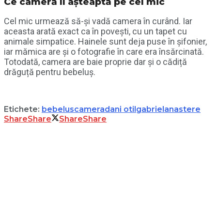
Ce cameră îl așteaptă pe cel mic
Cel mic urmează să-și vadă camera în curând. Iar
aceasta arată exact ca în povești, cu un tapet cu
animale simpatice. Hainele sunt deja puse în șifonier,
iar mămica are și o fotografie în care era însărcinată.
Totodată, camera are baie proprie dar și o cădiță
drăguță pentru bebeluș.
Etichete:
bebelus
camera
dani otil
gabriela
nastere
Share
Share
Share
Share