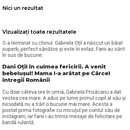
Nici un rezultat
Vizualizați toate rezultatele
S-a terminat cu chinul. Gabriela Oțil a născut un băiat
superb, perfect sănătos și este în extaz. Fanii au sărit
în sus de bucurie.
Dani Oțil în culmea fericirii. A venit
bebelușul! Mama l-a arătat pe Cârcel
întregii Românii
Cu doar câteva ore în urmă, Gabriela Prisăcariu a dat
vestea cea mare. A adus pe lume primul copil al său și
niciodată nu a trăit o bucurie mai mare. Acesta a
postat prima fotografie cu micuțul pe contul său de
instagram, iar fanii i-au trimis mesaje de felicitare pe
bandă rulantă.