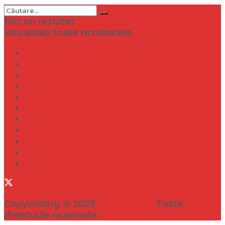
Nici un rezultat
Vizualizați toate rezultatele
Dramă
Infidelitate
Frumusețe
Sănătate
Internațional
Diverse
Lifestyle
Entertainment
Turism
Social
Filme
Copywriting © 2023
VEDETA.RO
Toate
drepturile rezervate.