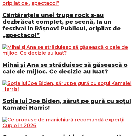
Cântărețele unei trupe rock s-au
dezbrăcat complet, pe scenă, la un
festival în Râșnov! Publicul, oripilat de
„spectacol”
Mihai și Ana se străduiesc să găsească o
cale de mijloc. Ce decizie au luat?
Soția lui Joe Biden, sărut pe gură cu soțul
Kamalei Harris!