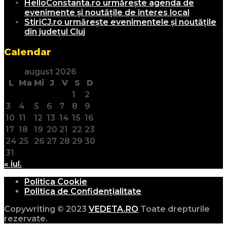
HelloConstanta.ro urmărește agenda de
evenimente și noutățile de interes local
StiriCJ.ro urmărește evenimentele și noutățile
din județul Cluj
Calendar
august 2026
L
Ma
Mi
J
V
S
D
1
2
3
4
5
6
7
8
9
10
11
12
13
14
15
16
17
18
19
20
21
22
23
24
25
26
27
28
29
30
31
« iul.
Politica Cookie
Politica de Confidențialitate
Copywriting © 2023
VEDETA.RO
Toate drepturile
rezervate.