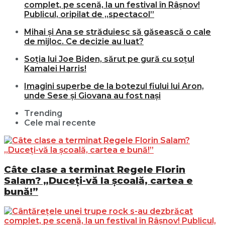
complet, pe scenă, la un festival în Râșnov!
Publicul, oripilat de „spectacol”
Mihai și Ana se străduiesc să găsească o cale
de mijloc. Ce decizie au luat?
Soția lui Joe Biden, sărut pe gură cu soțul
Kamalei Harris!
Imagini superbe de la botezul fiului lui Aron,
unde Sese și Giovana au fost nași
Trending
Cele mai recente
Câte clase a terminat Regele Florin
Salam? „Duceți-vă la școală, cartea e
bună!”