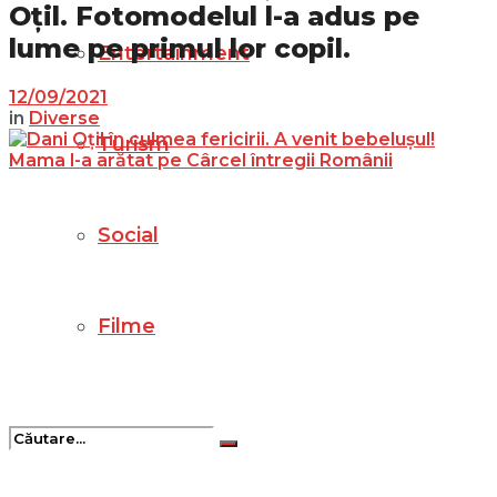
Oțil. Fotomodelul l-a adus pe
lume pe primul lor copil.
Entertainment
12/09/2021
in
Diverse
Turism
Social
Filme