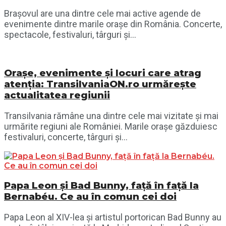
Brașovul are una dintre cele mai active agende de
evenimente dintre marile orașe din România. Concerte,
spectacole, festivaluri, târguri și...
Orașe, evenimente și locuri care atrag
atenția: TransilvaniaON.ro urmărește
actualitatea regiunii
Transilvania rămâne una dintre cele mai vizitate și mai
urmărite regiuni ale României. Marile orașe găzduiesc
festivaluri, concerte, târguri și...
Papa Leon și Bad Bunny, față în față la
Bernabéu. Ce au în comun cei doi
Papa Leon al XIV-lea și artistul portorican Bad Bunny au