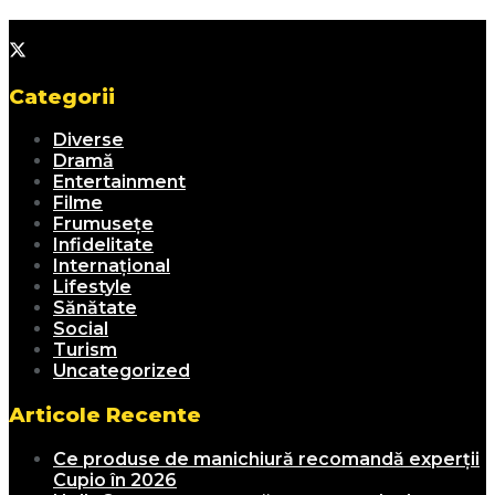
Categorii
Diverse
Dramă
Entertainment
Filme
Frumusețe
Infidelitate
Internațional
Lifestyle
Sănătate
Social
Turism
Uncategorized
Articole Recente
Ce produse de manichiură recomandă experții
Cupio în 2026