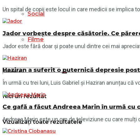
Un spital de copii este locul in care medicii se implica to
Social
Jador vorbește despre căsătorie. Ce părere 
Filme
Jador este fără doar și poate unul dintre cei mai apreciați
Haziran a suferit o puternică depresie post
În urmă cu trei luni, Luis Gabriel și Haziran anunțau că vor
Nici un rezultat
Ce gafă a făcut Andreea Marin în urmă cu câ
Andreea Marin este un om de televiziune cu care mulți din
Vizualizați toate rezultatele