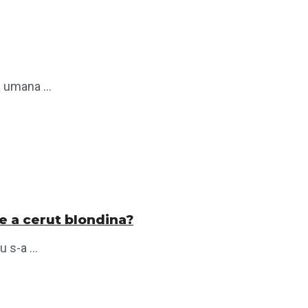
a umana ...
e a cerut blondina?
 s-a ...