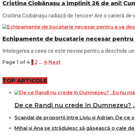
Cristina Ciobănașu a împlinit 26 de ani! Cum
Cristina Ciobănașu radiază de fericire! Are o carieră de vi
Echipamente de bucatarie necesar pentru 
Intelegerea a ceea ce este nevoie pentru a deschide un re
Page 1 of 4
1
2
…
4
Next
TOP ARTICOLE
De ce Randi nu crede în Dumnezeu? 
Scandal de proporții între Liviu și Adrian. De ce s
Mihai și Ana se străduiesc să găsească o cale de 