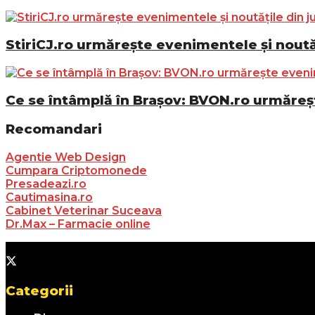
StiriCJ.ro urmărește evenimentele și noutăț
Ce se întâmplă în Brașov: BVON.ro urmăreșt
Recomandari
Agentie Web Design
Cumpara Criptomonede
Presadeazi.ro
Cautimasina.ro
Cabinet Veterinar Suceava
Dr.Max – Farmacie online
Categorii