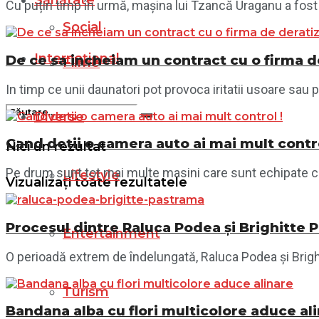
Sănătate
Cu puțin timp în urmă, mașina lui Tzancă Uraganu a fost 
Social
Internațional
De ce sa incheiam un contract cu o firma d
Filme
In timp ce unii daunatori pot provoca iritatii usoare sau p
Diverse
Cand detii o camera auto ai mai mult contro
Nici un rezultat
Pe drum sunt tot mai multe masini care sunt echipate cu
Lifestyle
Vizualizați toate rezultatele
Procesul dintre Raluca Podea și Brighitte 
Entertainment
O perioadă extrem de îndelungată, Raluca Podea și Brighit
Turism
Bandana alba cu flori multicolore aduce al