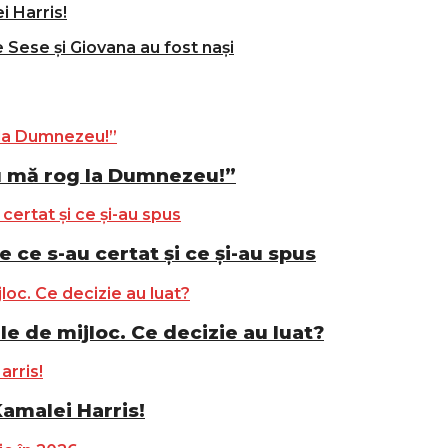
i Harris!
e Sese și Giovana au fost nași
u mă rog la Dumnezeu!”
e ce s-au certat și ce și-au spus
le de mijloc. Ce decizie au luat?
Kamalei Harris!