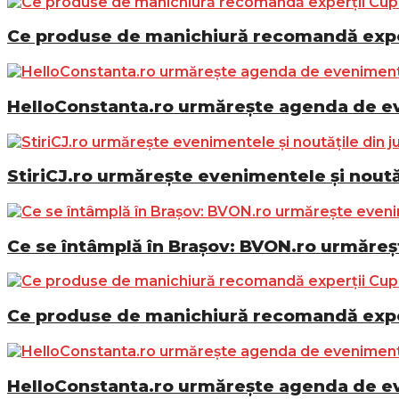
Ce produse de manichiură recomandă exper
HelloConstanta.ro urmărește agenda de eve
StiriCJ.ro urmărește evenimentele și noutăț
Ce se întâmplă în Brașov: BVON.ro urmăreșt
Ce produse de manichiură recomandă exper
HelloConstanta.ro urmărește agenda de eve