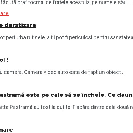
făcută praf tocmai de fratele acestuia, pe numele său ...
e deratizare
ot perturba rutinele, altii pot fi periculosi pentru sanatate
l !
 camera. Camera video auto este de fapt un obiect ...
Pastramă este pe cale să se încheie. Ce daun
te Pastramă au fost la cuțite. Flacăra dintre cele două nu
inare