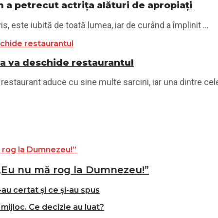
 a petrecut actrița alături de apropiați
s, este iubită de toată lumea, iar de curând a împlinit ...
a va deschide restaurantul
staurant aduce cu sine multe sarcini, iar una dintre cele 
„Eu nu mă rog la Dumnezeu!”
-au certat și ce și-au spus
mijloc. Ce decizie au luat?