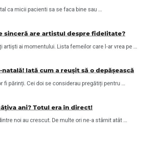
tal ca micii pacienti sa se faca bine sau ...
sinceră are artistul despre fidelitate?
 artiști ai momentului. Lista femeilor care l-ar vrea pe ...
-natală! Iată cum a reușit să o depășească
 fi părinți. Cei doi se considerau pregătiți pentru ...
țiva ani? Totul era în direct!
tre noi au crescut. De multe ori ne-a stârnit atât ...