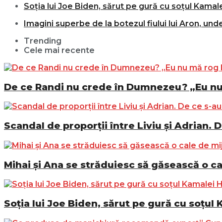
Soția lui Joe Biden, sărut pe gură cu soțul Kamale
Imagini superbe de la botezul fiului lui Aron, und
Trending
Cele mai recente
De ce Randi nu crede în Dumnezeu? „Eu n
Scandal de proporții între Liviu și Adrian. D
Mihai și Ana se străduiesc să găsească o ca
Soția lui Joe Biden, sărut pe gură cu soțul 