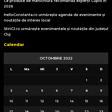
Ce produse de manichiură recomandă experții Cupio în
2026
HelloConstanta.ro urmărește agenda de evenimente și
noutățile de interes local
StiriCJ.ro urmărește evenimentele și noutățile din județul
Cluj
Calendar
OCTOMBRIE 2022
L
Ma
Mi
J
V
S
D
1
2
3
4
5
6
7
8
9
10
11
12
13
14
15
16
17
18
19
20
21
22
23