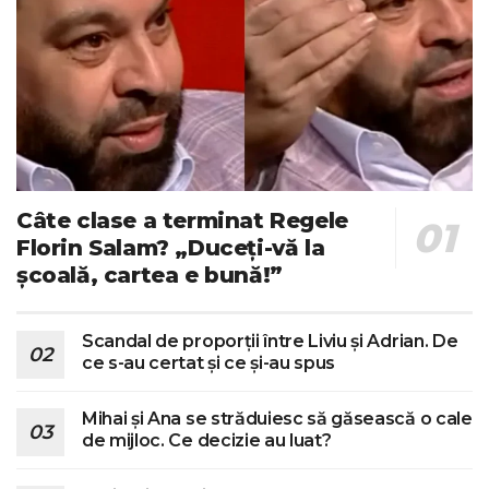
Câte clase a terminat Regele
Florin Salam? „Duceți-vă la
școală, cartea e bună!”
Scandal de proporții între Liviu și Adrian. De
ce s-au certat și ce și-au spus
Mihai și Ana se străduiesc să găsească o cale
de mijloc. Ce decizie au luat?