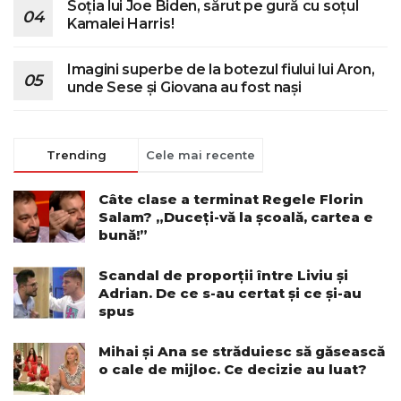
Soția lui Joe Biden, sărut pe gură cu soțul
Kamalei Harris!
Imagini superbe de la botezul fiului lui Aron,
unde Sese și Giovana au fost nași
Trending
Cele mai recente
Câte clase a terminat Regele Florin
Salam? „Duceți-vă la școală, cartea e
bună!”
Scandal de proporții între Liviu și
Adrian. De ce s-au certat și ce și-au
spus
Mihai și Ana se străduiesc să găsească
o cale de mijloc. Ce decizie au luat?