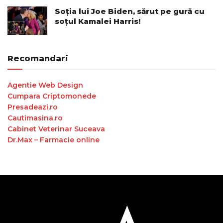
Soția lui Joe Biden, sărut pe gură cu
soțul Kamalei Harris!
Recomandari
Agentie Web Design
Cumpara Criptomonede
Presadeazi.ro
Cautimasina.ro
Cabinet Veterinar Suceava
Dr.Max – Farmacie online