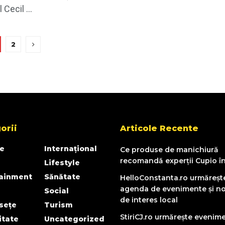
 Cecil ...
2
orii
Articole Recente
e
Internațional
Ce produse de manichiură
recomandă experții Cupio î
Lifestyle
tainment
Sănătate
HelloConstanta.ro urmăreșt
agenda de evenimente și no
Social
de interes local
sețe
Turism
StiriCJ.ro urmărește evenim
itate
Uncategorized