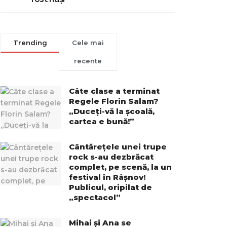
Trending
Cele mai
recente
Câte clase a terminat
Regele Florin Salam?
„Duceți-vă la școală,
cartea e bună!”
Cântărețele unei trupe
rock s-au dezbrăcat
complet, pe scenă, la un
festival în Râșnov!
Publicul, oripilat de
„spectacol”
Mihai și Ana se