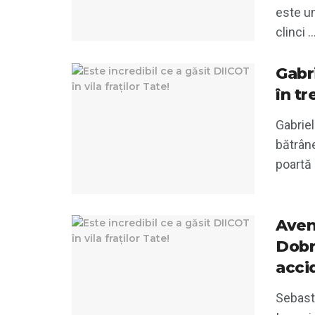
este un
clinci ..
Gabr
în tr
Gabriel
bătrâne
poartă 
Aven
Dobr
acci
Sebast