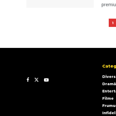
premiul
1
Categ
Divers
Dramă
Enter
Filme
Frumu
Infidel