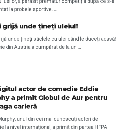
l Leilor, a părăsit prematur competiția după ce s-a
tat la probele sportive. ...
 grijă unde țineți uleiul!
rijă unde țineți sticlele cu ulei când le duceți acasă!
e din Austria a cumpărat de la un ...
ăgitul actor de comedie Eddie
hy a primit Globul de Aur pentru
eaga carieră
urphy, unul din cei mai cunoscuți actori de
 la nivel internațional, a primit din partea HFPA