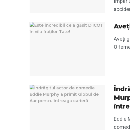
Imperiu
acciden
Aveți
Aveți g
O femei
Îndr
Murp
într
Eddie M
comedie