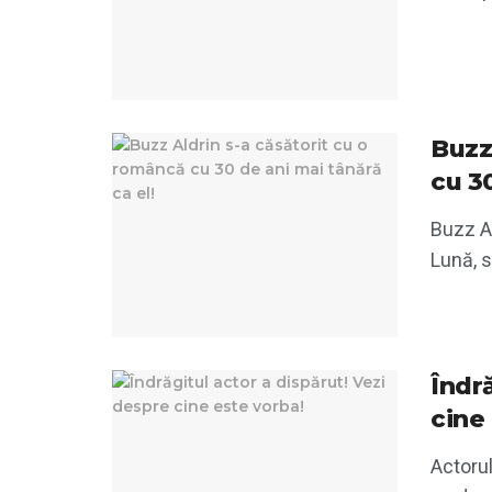
Buzz
cu 30
Buzz Al
Lună, 
Îndr
cine
Actoru