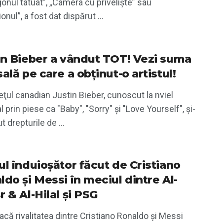
onul tatuat”, „Camera cu priveliște” sau
onul”, a fost dat dispărut ...
in Bieber a vândut TOT! Vezi suma
ală pe care a obținut-o artistul!
ţul canadian Justin Bieber, cunoscut la nviel
 prin piese ca "Baby", "Sorry" şi "Love Yourself", și-
t drepturile de ...
ul înduioșător făcut de Cristiano
ldo și Messi în meciul dintre Al-
 & Al-Hilal și PSG
acă rivalitatea dintre Cristiano Ronaldo și Messi