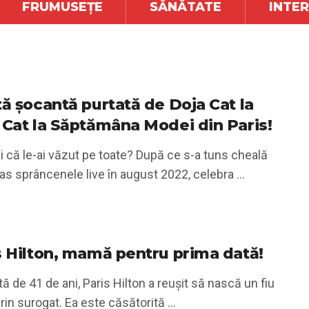
FRUMUSEȚE
SĂNĂTATE
INTE
tă șocantă purtată de Doja Cat la
 Cat la Săptămâna Modei din Paris!
 că le-ai văzut pe toate? După ce s-a tuns cheală
 ras sprâncenele live în august 2022, celebra ...
s Hilton, mamă pentru prima dată!
tă de 41 de ani, Paris Hilton a reușit să nască un fiu
rin surogat. Ea este căsătorită ...