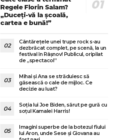
Regele Florin Salam?
„Duceți-vă la școală,
cartea e bună!”
Cântărețele unei trupe rock s-au
dezbrăcat complet, pe scenă, la un
festival în Râșnov! Publicul, oripilat
de „spectacol”
Mihai și Ana se străduiesc să
găsească o cale de mijloc. Ce
decizie au luat?
Soția lui Joe Biden, sărut pe gură cu
soțul Kamalei Harris!
Imagini superbe de la botezul fiului
lui Aron, unde Sese și Giovana au
fost nași