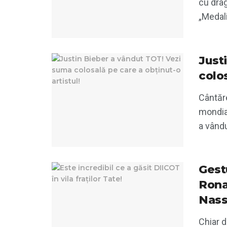
cu drag
„Medali
Just
colos
Cântăre
mondial
a vându
Gest
Rona
Nassr
Chiar d