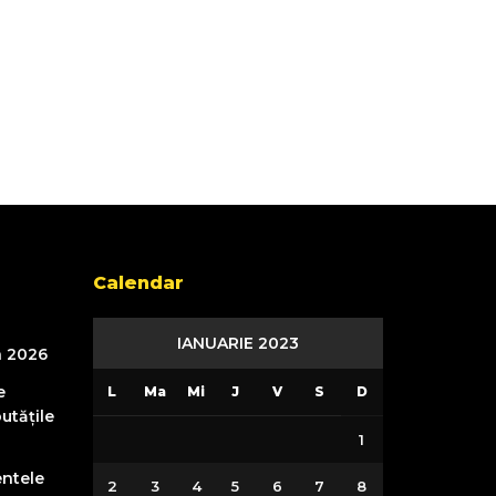
Calendar
IANUARIE 2023
n 2026
e
L
Ma
Mi
J
V
S
D
utățile
1
entele
2
3
4
5
6
7
8