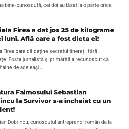
a bine-cunoscută, cei doi au lăsat la o parte orice
.
iela Firea a dat jos 25 de kilograme
ei luni. Află care a fost dieta ei!
a Firea pare că deține secretul tinereții fără
țe! Fosta jurnalistă și primăriță a recunoscut că
haine de aceleași ...
tura Faimosului Sebastian
incu la Survivor s-a încheiat cu un
dent!
ian Dobrincu, cunoscutul antreprenor român de la