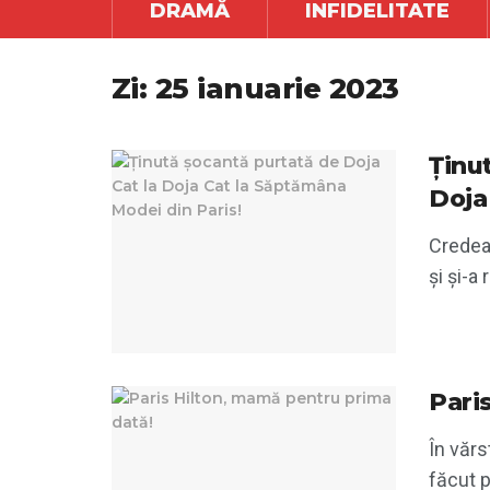
DRAMĂ
INFIDELITATE
Zi:
25 ianuarie 2023
Ținu
Doja
Credeai
și și-a
Pari
În vărs
făcut p