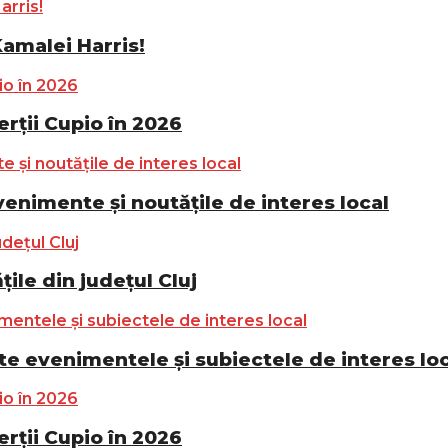
Kamalei Harris!
ții Cupio în 2026
nimente și noutățile de interes local
ile din județul Cluj
e evenimentele și subiectele de interes lo
ții Cupio în 2026