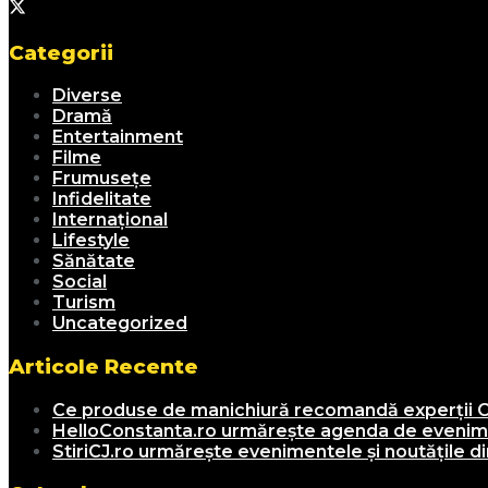
Categorii
Diverse
Dramă
Entertainment
Filme
Frumusețe
Infidelitate
Internațional
Lifestyle
Sănătate
Social
Turism
Uncategorized
Articole Recente
Ce produse de manichiură recomandă experții C
HelloConstanta.ro urmărește agenda de evenimen
StiriCJ.ro urmărește evenimentele și noutățile din