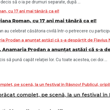
 decis să o ia pe drumuri separate, după ...
Diana Roman, cu 17 ani mai tânără ca el!
au celebrat căsătoria civilă într-o petrecere cu participare
, Anamaria Prodan a anunțat astăzi că s-a d
 să pună capăt relației lor. Cu toate acestea, cei doi ...
ăcat complet, pe scenă, la un festival în R