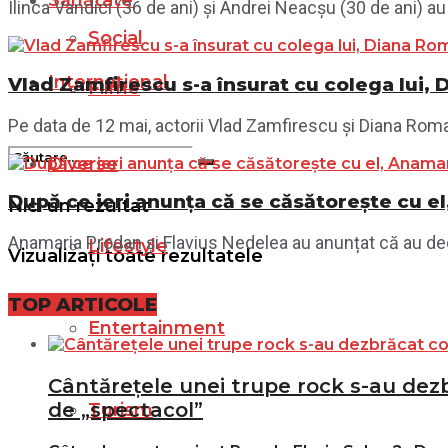
Sănătate
Ilinca Vandici (36 de ani) și Andrei Neacșu (30 de ani) au
Social
Internațional
Vlad Zamfirescu s-a însurat cu colega lui, 
Filme
Pe data de 12 mai, actorii Vlad Zamfirescu și Diana Roman 
Diverse
După ce ieri anunța că se căsătorește cu el
Nici un rezultat
Anamaria Prodan și Flavius Nedelea au anunțat că au decis
Lifestyle
Vizualizați toate rezultatele
TOP ARTICOLE
Entertainment
Cântărețele unei trupe rock s-au dezbr
de „spectacol”
Turism