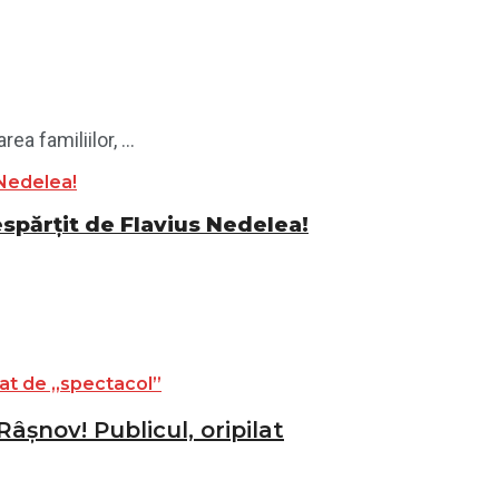
a familiilor, ...
espărțit de Flavius Nedelea!
âșnov! Publicul, oripilat