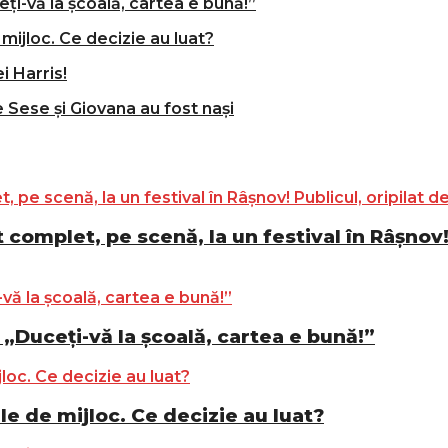
ți-vă la școală, cartea e bună!”
mijloc. Ce decizie au luat?
i Harris!
e Sese și Giovana au fost nași
complet, pe scenă, la un festival în Râșnov! 
„Duceți-vă la școală, cartea e bună!”
le de mijloc. Ce decizie au luat?