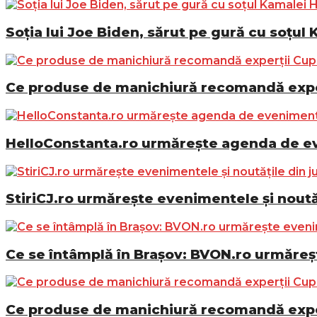
Soția lui Joe Biden, sărut pe gură cu soțul 
Ce produse de manichiură recomandă exper
HelloConstanta.ro urmărește agenda de eve
StiriCJ.ro urmărește evenimentele și noutăț
Ce se întâmplă în Brașov: BVON.ro urmăreșt
Ce produse de manichiură recomandă exper