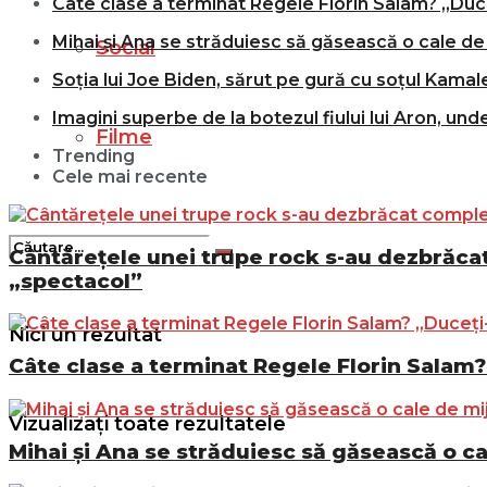
Câte clase a terminat Regele Florin Salam? „Duce
Mihai și Ana se străduiesc să găsească o cale de 
Social
Soția lui Joe Biden, sărut pe gură cu soțul Kamale
Imagini superbe de la botezul fiului lui Aron, und
Filme
Trending
Cele mai recente
Cântărețele unei trupe rock s-au dezbrăcat 
„spectacol”
Nici un rezultat
Câte clase a terminat Regele Florin Salam? 
Vizualizați toate rezultatele
Mihai și Ana se străduiesc să găsească o ca