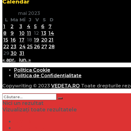
Calendar
mai 2023
L
Ma
Mi
J
V
S
D
1
2
3
4
5
6
7
8
9
10
11
12
13
14
15
16
17
18
19
20
21
22
23
24
25
26
27
28
29
30
31
« apr.
iun. »
Politica Cookie
Politica de Confidențialitate
Copywriting © 2023
VEDETA.RO
Toate drepturile rez
Nici un rezultat
Vizualizați toate rezultatele
Dramă
Infidelitate