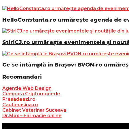
HelloConstanta.ro urmărește agenda de eve
StiriCJ.ro urmărește evenimentele și noutăț
Ce se întâmplă în Brașov: BVON.ro urmăreșt
Recomandari
Agentie Web Design
Cumpara Criptomonede
Presadeazi.ro
Cautimasina.ro
Cabinet Veterinar Suceava
Dr.Max – Farmacie online