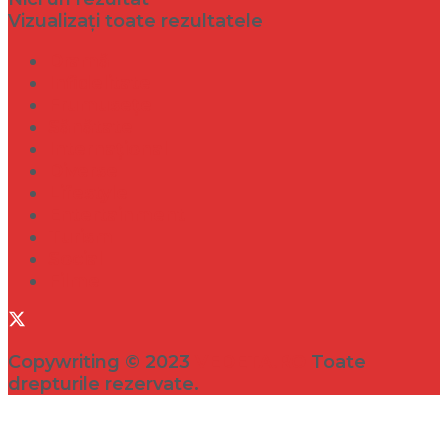
Vizualizați toate rezultatele
Dramă
Infidelitate
Frumusețe
Sănătate
Internațional
Diverse
Lifestyle
Entertainment
Turism
Social
Filme
Copywriting © 2023
VEDETA.RO
Toate
drepturile rezervate.