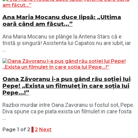
Ana Maria Mocanu duce lipsă: „Ultima
oară când am făcut…”
Ana Maria Mocanu se plânge la Antena Stars că e
tristă și singură! Asistenta lui Capatos nu are iubit, iar
...
Oana Zăvoranu i-a pus gând rău soției lui
Pepe! „Exista un filmuleț în care soția lui
Pepe…!”
Razboi murdar intre Oana Zavoranu si fostul sot, Pepe.
Diva spune ca pe piata exista un filmulet in care fosta
...
Page 1 of 2
1
2
Next