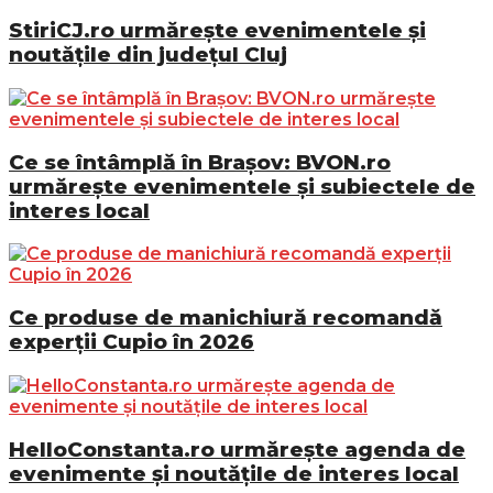
StiriCJ.ro urmărește evenimentele și
noutățile din județul Cluj
Ce se întâmplă în Brașov: BVON.ro
urmărește evenimentele și subiectele de
interes local
Ce produse de manichiură recomandă
experții Cupio în 2026
HelloConstanta.ro urmărește agenda de
evenimente și noutățile de interes local