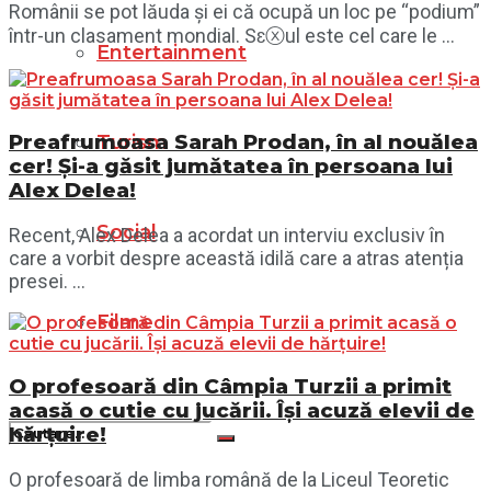
Românii se pot lăuda și ei că ocupă un loc pe “podium”
într-un clasament mondial. Sɛⓧul este cel care le ...
Entertainment
Preafrumoasa Sarah Prodan, în al nouălea
Turism
cer! Și-a găsit jumătatea în persoana lui
Alex Delea!
Social
Recent, Alex Delea a acordat un interviu exclusiv în
care a vorbit despre această idilă care a atras atenția
presei. ...
Filme
O profesoară din Câmpia Turzii a primit
acasă o cutie cu jucării. Își acuză elevii de
hărțuire!
O profesoară de limba română de la Liceul Teoretic