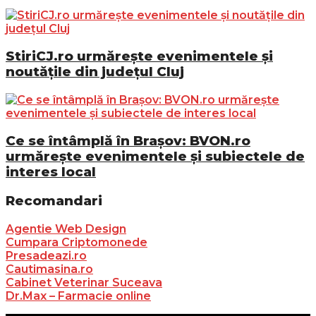
StiriCJ.ro urmărește evenimentele și
noutățile din județul Cluj
Ce se întâmplă în Brașov: BVON.ro
urmărește evenimentele și subiectele de
interes local
Recomandari
Agentie Web Design
Cumpara Criptomonede
Presadeazi.ro
Cautimasina.ro
Cabinet Veterinar Suceava
Dr.Max – Farmacie online