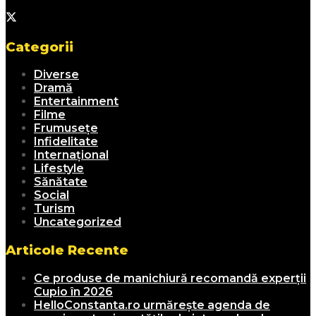
Categorii
Diverse
Dramă
Entertainment
Filme
Frumusețe
Infidelitate
Internațional
Lifestyle
Sănătate
Social
Turism
Uncategorized
Articole Recente
Ce produse de manichiură recomandă experții
Cupio în 2026
HelloConstanta.ro urmărește agenda de