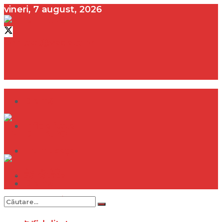
vineri, 7 august, 2026
contact@vedeta.ro
Dramă
Infidelitate
Frumusețe
Sănătate
Dramă
Internațional