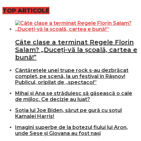
TOP ARTICOLE
Câte clase a terminat Regele Florin
Salam? „Duceți-vă la școală, cartea e
bună!”
Cântărețele unei trupe rock s-au dezbrăcat
complet, pe scenă, la un festival în Râșnov!
Publicul, oripilat de „spectacol”
Mihai și Ana se străduiesc să găsească o cale
de mijloc. Ce decizie au luat?
Soția lui Joe Biden, sărut pe gură cu soțul
Kamalei Harris!
Imagini superbe de la botezul fiului lui Aron,
unde Sese și Giovana au fost nași