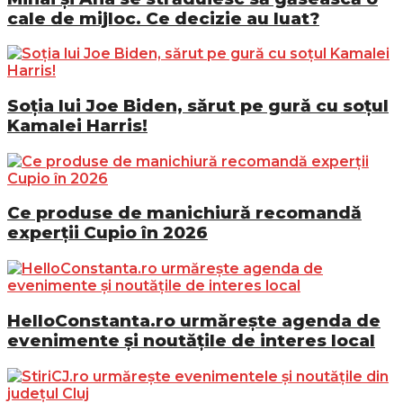
cale de mijloc. Ce decizie au luat?
Soția lui Joe Biden, sărut pe gură cu soțul
Kamalei Harris!
Ce produse de manichiură recomandă
experții Cupio în 2026
HelloConstanta.ro urmărește agenda de
evenimente și noutățile de interes local