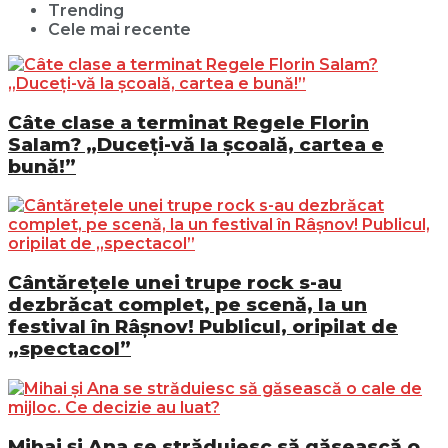
Trending
Cele mai recente
Câte clase a terminat Regele Florin
Salam? „Duceți-vă la școală, cartea e
bună!”
Cântărețele unei trupe rock s-au
dezbrăcat complet, pe scenă, la un
festival în Râșnov! Publicul, oripilat de
„spectacol”
Mihai și Ana se străduiesc să găsească o