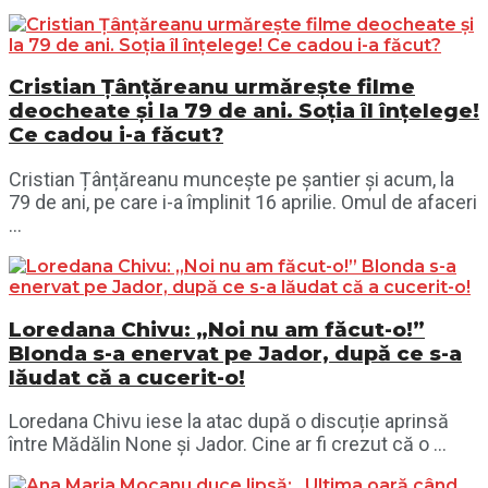
Cristian Țânțăreanu urmărește filme
deocheate și la 79 de ani. Soția îl înțelege!
Ce cadou i-a făcut?
Cristian Țânțăreanu muncește pe șantier și acum, la
79 de ani, pe care i-a împlinit 16 aprilie. Omul de afaceri
...
Loredana Chivu: „Noi nu am făcut-o!”
Blonda s-a enervat pe Jador, după ce s-a
lăudat că a cucerit-o!
Loredana Chivu iese la atac după o discuție aprinsă
între Mădălin None și Jador. Cine ar fi crezut că o ...