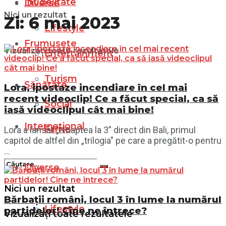
Infidelitate
Diverse
Nici un rezultat
Zi:
6 mai 2023
Lifestyle
Frumusețe
Vizualizați toate rezultatele
Entertainment
Turism
Sănătate
Lora, ipostaze incendiare în cel mai
recent videoclip! Ce a făcut special, ca să
Social
iasă videoclipul cât mai bine!
Internațional
Filme
Lora a lansat „Noaptea la 3” direct din Bali, primul
capitol de altfel din „trilogia" pe care a pregătit-o pentru
...
Diverse
Nici un rezultat
Bărbații români, locul 3 în lume la numărul
Lifestyle
partidelor! Cine ne întrece?
Vizualizați toate rezultatele