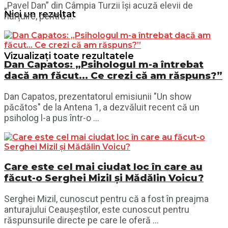
„Pavel Dan” din Câmpia Turzii își acuză elevii de
Nici un rezultat
hărțuire, pentru ...
Vizualizați toate rezultatele
Dan Capatos: „Psihologul m-a întrebat
dacă am făcut… Ce crezi că am răspuns?”
Dan Capatos, prezentatorul emisiunii "Un show
păcătos" de la Antena 1, a dezvăluit recent că un
psiholog l-a pus într-o ...
Care este cel mai ciudat loc în care au
făcut-o Serghei Mizil și Mădălin Voicu?
Serghei Mizil, cunoscut pentru că a fost în preajma
anturajului Ceaușeștilor, este cunoscut pentru
răspunsurile directe pe care le oferă ...