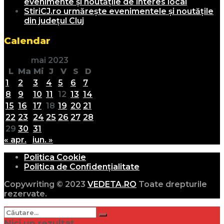
evenimente și noutățile de interes local
StiriCJ.ro urmărește evenimentele și noutățile
din județul Cluj
Calendar
mai 2023
L
Ma
Mi
J
V
S
D
1
2
3
4
5
6
7
8
9
10
11
12
13
14
15
16
17
18
19
20
21
22
23
24
25
26
27
28
29
30
31
« apr.
iun. »
Politica Cookie
Politica de Confidențialitate
Copywriting © 2023
VEDETA.RO
Toate drepturile
rezervate.
Nici un rezultat