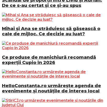
Scandal de proporții între Liviu și Adrian.
De ce s-au certat și ce și-au spus
Mihai și Ana se străduiesc să găsească o
cale de mijloc. Ce decizie au luat?
Ce produse de manichiură recomandă
experții Cupio în 2026
HelloConstanta.ro urmărește agenda de
evenimente și noutățile de interes local