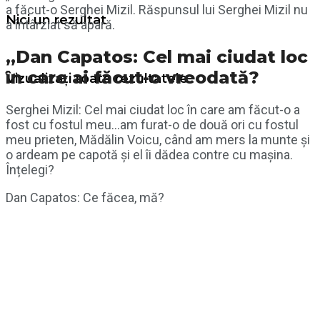
a făcut-o Serghei Mizil. Răspunsul lui Serghei Mizil nu
Nici un rezultat
a întârziat să apară.
„Dan Capatos: Cel mai ciudat loc
în care ai făcut-o vreodată?
Vizualizați toate rezultatele
Serghei Mizil: Cel mai ciudat loc în care am făcut-o a
fost cu fostul meu…am furat-o de două ori cu fostul
meu prieten, Mădălin Voicu, când am mers la munte și
o ardeam pe capotă și el îi dădea contre cu mașina.
Înțelegi?
Dan Capatos: Ce făcea, mă?