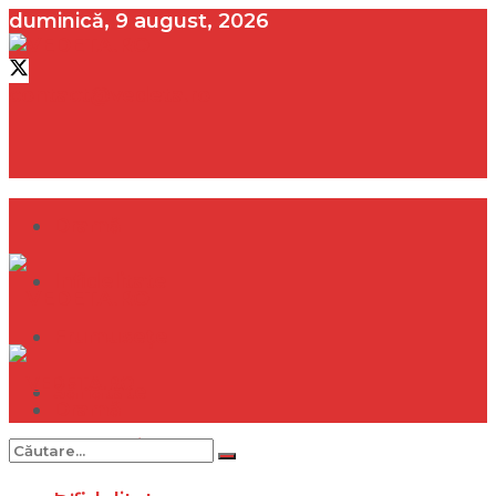
duminică, 9 august, 2026
contact@vedeta.ro
Dramă
Infidelitate
Frumusețe
Sănătate
Dramă
Internațional