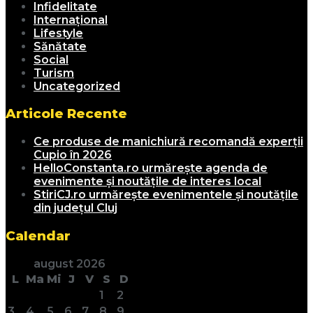
Infidelitate
Internațional
Lifestyle
Sănătate
Social
Turism
Uncategorized
Articole Recente
Ce produse de manichiură recomandă experții
Cupio în 2026
HelloConstanta.ro urmărește agenda de
evenimente și noutățile de interes local
StiriCJ.ro urmărește evenimentele și noutățile
din județul Cluj
Calendar
august 2026
L
Ma
Mi
J
V
S
D
1
2
3
4
5
6
7
8
9