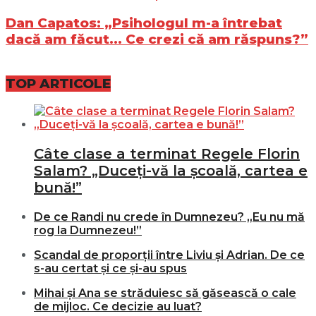
Dan Capatos: „Psihologul m-a întrebat
dacă am făcut... Ce crezi că am răspuns?”
TOP ARTICOLE
Câte clase a terminat Regele Florin
Salam? „Duceți-vă la școală, cartea e
bună!”
De ce Randi nu crede în Dumnezeu? „Eu nu mă
rog la Dumnezeu!”
Scandal de proporții între Liviu și Adrian. De ce
s-au certat și ce și-au spus
Mihai și Ana se străduiesc să găsească o cale
de mijloc. Ce decizie au luat?