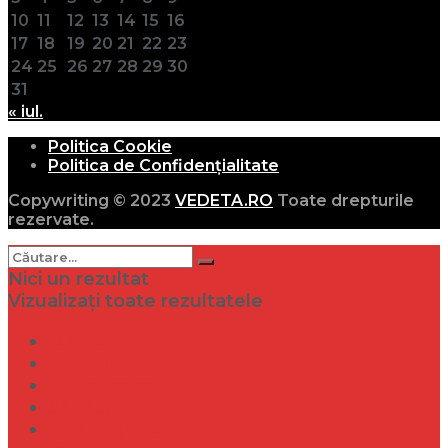
10
11
12
13
14
15
16
17
18
19
20
21
22
23
24
25
26
27
28
29
30
31
« iul.
Politica Cookie
Politica de Confidențialitate
Copywriting © 2023
VEDETA.RO
Toate drepturile
rezervate.
Nici un rezultat
Vizualizați toate rezultatele
Dramă
Infidelitate
Frumusețe
Sănătate
Internațional