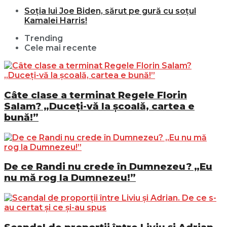
Soția lui Joe Biden, sărut pe gură cu soțul
Kamalei Harris!
Trending
Cele mai recente
Câte clase a terminat Regele Florin
Salam? „Duceți-vă la școală, cartea e
bună!”
De ce Randi nu crede în Dumnezeu? „Eu
nu mă rog la Dumnezeu!”