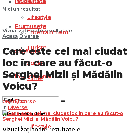
Infidelitate
Diverse
Nici un rezultat
Lifestyle
Frumusețe
Vizualizați toate rezultatele
Entertainment
Acasă
Diverse
Turism
Care este cel mai ciudat
Sănătate
loc în care au făcut-o
Social
Serghei Mizil și Mădălin
Internațional
Filme
Voicu?
Diverse
06/05/2023
in
Diverse
Nici un rezultat
Lifestyle
Vizualizați toate rezultatele