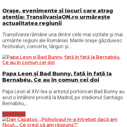
Orașe, evenimente și locuri care atrag
atenția: TransilvaniaON.ro urmărește
actualitatea regiunii
Transilvania rămâne una dintre cele mai vizitate și mai
urmărite regiuni ale României. Marile orașe găzduiesc
festivaluri, concerte, târguri și...
Papa Leon și Bad Bunny, față în față la
Bernabéu. Ce au în comun cei doi
Papa Leon al XIV-lea și artistul portorican Bad Bunny au
avut o întâlnire privată la Madrid, pe stadionul Santiago
Bernabéu,...
Next Post