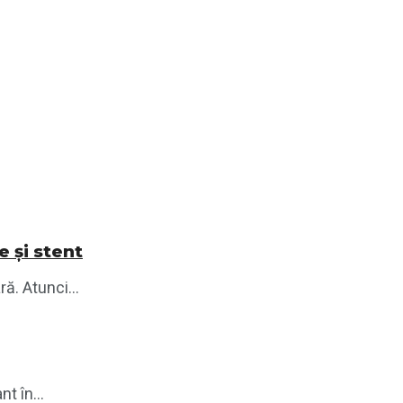
e și stent
ră. Atunci...
t în...