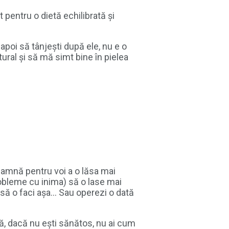
 pentru o dietă echilibrată și
 apoi să tânjeşti după ele, nu e o
tural şi să mă simt bine în pielea
eamnă pentru voi a o lăsa mai
robleme cu inima) să o lase mai
 să o faci aşa… Sau operezi o dată
 că, dacă nu eşti sănătos, nu ai cum