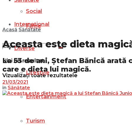
Sănătate
Social
Internațional
Filme
Acasă
Sănătate
Aceasta este dieta magică
Diverse
La 53 de ani, Ștefan Bănică arată 
Nici un rezultat
care e dieta lui magică.
Lifestyle
Vizualizați toate rezultatele
21/03/2021
in
Sănătate
Entertainment
Turism