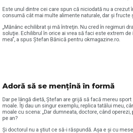
Este unul dintre cei care spun că niciodată nu a crezut î
consumă cât mai multe alimente naturale, dar și fructe 
„Mănânc echilibrat şi mă întreţin. Nu cred în regimuri drast
soluţie. Echilibrul în orice ai vrea să faci este extrem d
mea”, a spus Ștefan Bănică pentru okmagazine.ro.
Adoră să se mențină în formă
Dar pe lângă dietă, Ștefan are grijă să facă mereu spor
moale. Îţi dau un singur exemplu, replica tatălui meu, 
moale cu scena: „Dar dumneata, doctore, când operezi, po
pe an?
Şi doctorul nu a ştiut ce să-i răspundă. Aşa e şi cu meser