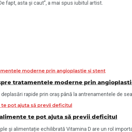
e fapt, asta şi caut”, a mai spus iubitul artist.
despre tratamentele moderne prin angioplasti
i și deplasări rapide prin oraș până la antrenamentele de sea
limente te pot ajuta să previi deficitul
le și alimentație echilibrată Vitamina D are un rol importan