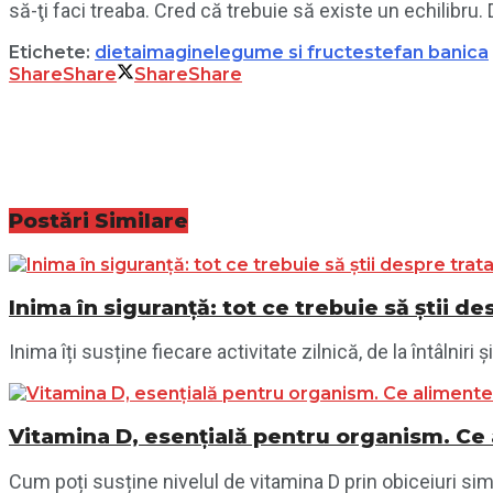
să-ţi faci treaba. Cred că trebuie să existe un echilibru. D
Etichete:
dieta
imagine
legume si fructe
stefan banica
Share
Share
Share
Share
Postări
Similare
Inima în siguranță: tot ce trebuie să știi 
Inima îți susține fiecare activitate zilnică, de la întâlnir
Vitamina D, esențială pentru organism. Ce a
Cum poți susține nivelul de vitamina D prin obiceiuri simp