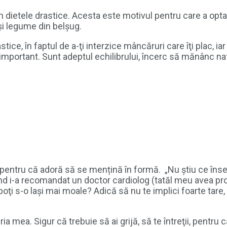
n dietele drastice. Acesta este motivul pentru care a optat
și legume din belșug.
ice, în faptul de a-ţi interzice mâncăruri care îţi plac, iar
e important. Sunt adeptul echilibrului, încerc să mănânc na
t pentru că adoră să se mențină în formă. „Nu ştiu ce îns
când i-a recomandat un doctor cardiolog (tatăl meu avea p
ţi s-o laşi mai moale? Adică să nu te implici foarte tare,
ia mea. Sigur că trebuie să ai grijă, să te întreţii, pentru