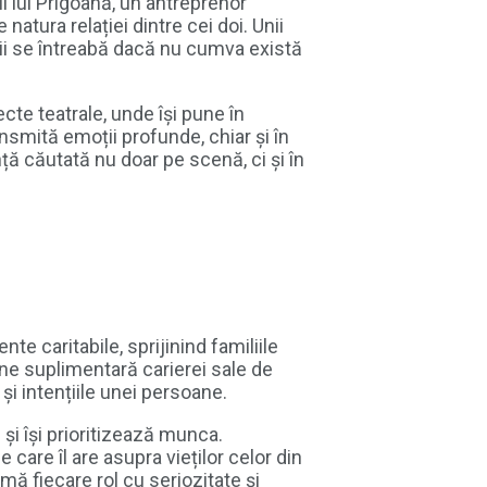
l lui Prigoană, un antreprenor
atura relației dintre cei doi. Unii
lții se întreabă dacă nu cumva există
cte teatrale, unde își pune în
ansmită emoții profunde, chiar și în
ță căutată nu doar pe scenă, ci și în
e caritabile, sprijinind familiile
une suplimentară carierei sale de
și intențiile unei persoane.
și își prioritizează munca.
care îl are asupra vieților celor din
ă fiecare rol cu seriozitate și