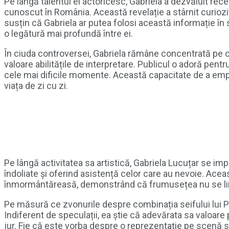
Pe lângă talentul ei actoricesc, Gabriela a dezvăluit rece
cunoscut în România. Această revelație a stârnit curiozita
susțin că Gabriela ar putea folosi această informație în 
o legătură mai profundă între ei.
În ciuda controversei, Gabriela rămâne concentrată pe car
valoare abilitățile de interpretare. Publicul o adoră pent
cele mai dificile momente. Această capacitate de a empat
viața de zi cu zi.
Pe lângă activitatea sa artistică, Gabriela Lucuțar se imp
îndoliate și oferind asistență celor care au nevoie. Ace
înmormântăreasă, demonstrând că frumusețea nu se limitea
Pe măsură ce zvonurile despre combinația seifului lui Pr
Indiferent de speculații, ea știe că adevărata sa valoare 
jur. Fie că este vorba despre o reprezentație pe scenă 