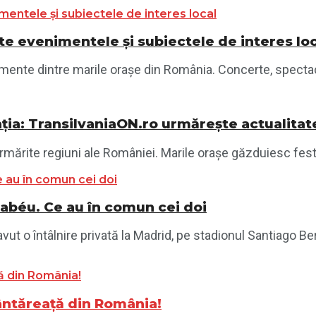
e evenimentele și subiectele de interes lo
nte dintre marile orașe din România. Concerte, spectacole,
ția: TransilvaniaON.ro urmărește actualitat
mărite regiuni ale României. Marile orașe găzduiesc festiva
nabéu. Ce au în comun cei doi
vut o întâlnire privată la Madrid, pe stadionul Santiago Ber
ântăreață din România!