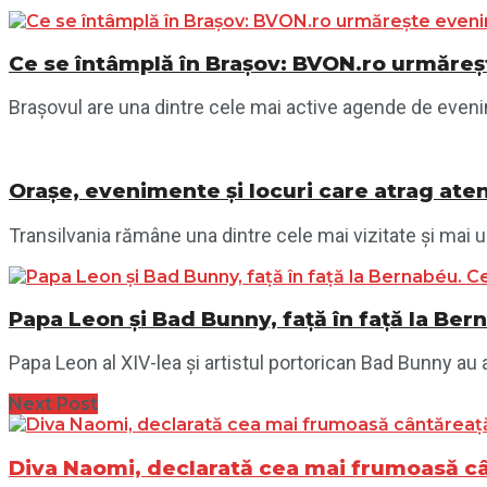
Ce se întâmplă în Brașov: BVON.ro urmăreșt
Brașovul are una dintre cele mai active agende de evenime
Orașe, evenimente și locuri care atrag aten
Transilvania rămâne una dintre cele mai vizitate și mai ur
Papa Leon și Bad Bunny, față în față la Ber
Papa Leon al XIV-lea și artistul portorican Bad Bunny au a
Next Post
Diva Naomi, declarată cea mai frumoasă c