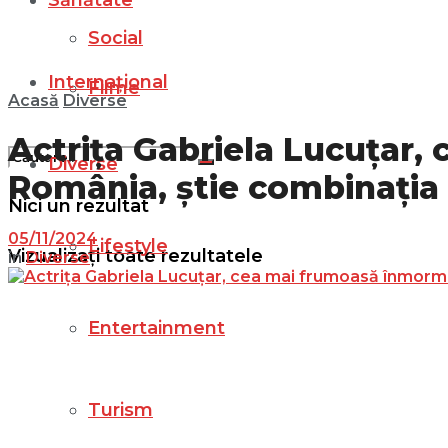
Sănătate
Social
Internațional
Filme
Acasă
Diverse
Actrița Gabriela Lucuțar
Diverse
România, știe combinația d
Nici un rezultat
05/11/2024
Lifestyle
Vizualizați toate rezultatele
in
Diverse
Entertainment
Turism