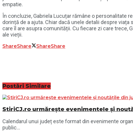
empatie.
În concluzie, Gabriela Lucuțar rămâne o personalitate r
dorință de a ajuta. Chiar dacă unele detalii despre viaț
care îl are asupra comunității. Cu fiecare zi care trece
ale vieții.
Share
Share
Share
Share
Postări
Similare
StiriCJ.ro urmărește evenimentele și noutăț
Calendarul unui județ este format din evenimente organiza
public...