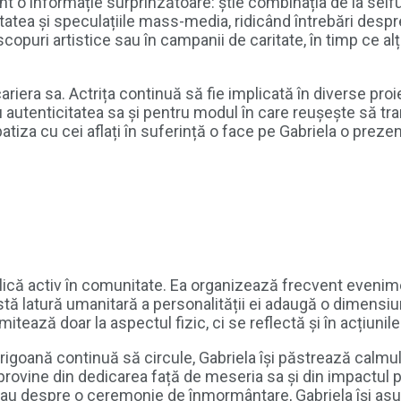
nt o informație surprinzătoare: știe combinația de la seifu
tea și speculațiile mass-media, ridicând întrebări despre n
scopuri artistice sau în campanii de caritate, în timp ce a
iera sa. Actrița continuă să fie implicată în diverse proie
ru autenticitatea sa și pentru modul în care reușește să tr
iza cu cei aflați în suferință o face pe Gabriela o prezen
lică activ în comunitate. Ea organizează frecvent eveniment
astă latură umanitară a personalității ei adaugă o dimensi
ză doar la aspectul fizic, ci se reflectă și în acțiunile 
igoană continuă să circule, Gabriela își păstrează calmul 
provine din dedicarea față de meseria sa și din impactul pe 
sau despre o ceremonie de înmormântare, Gabriela își asum