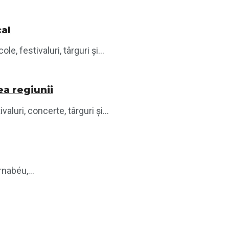
cal
 festivaluri, târguri și...
ea regiunii
luri, concerte, târguri și...
nabéu,...