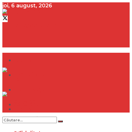
joi, 6 august, 2026
contact@vedeta.ro
Dramă
Infidelitate
Frumusețe
Sănătate
Dramă
Internațional