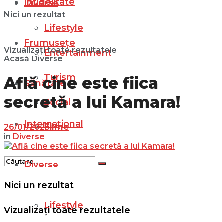
Infidelitate
Diverse
Nici un rezultat
Lifestyle
Frumusețe
Vizualizați toate rezultatele
Entertainment
Acasă
Diverse
Turism
Află cine este fiica
Sănătate
secretă a lui Kamara!
Social
Internațional
Filme
26/01/2023
in
Diverse
Diverse
Nici un rezultat
Lifestyle
Vizualizați toate rezultatele