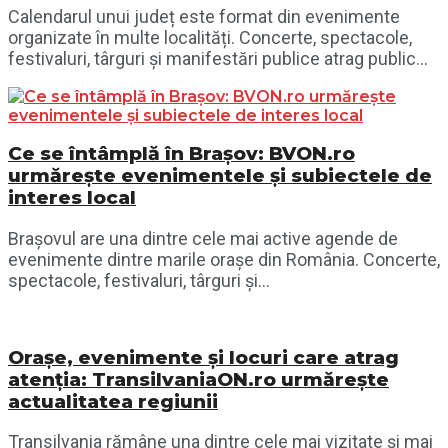
Calendarul unui județ este format din evenimente
organizate în multe localități. Concerte, spectacole,
festivaluri, târguri și manifestări publice atrag public...
Ce se întâmplă în Brașov: BVON.ro
urmărește evenimentele și subiectele de
interes local
Brașovul are una dintre cele mai active agende de
evenimente dintre marile orașe din România. Concerte,
spectacole, festivaluri, târguri și...
Orașe, evenimente și locuri care atrag
atenția: TransilvaniaON.ro urmărește
actualitatea regiunii
Transilvania rămâne una dintre cele mai vizitate și mai