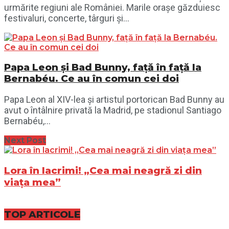
urmărite regiuni ale României. Marile orașe găzduiesc
festivaluri, concerte, târguri și...
Papa Leon și Bad Bunny, față în față la
Bernabéu. Ce au în comun cei doi
Papa Leon al XIV-lea și artistul portorican Bad Bunny au
avut o întâlnire privată la Madrid, pe stadionul Santiago
Bernabéu,...
Next Post
Lora în lacrimi! „Cea mai neagră zi din
viața mea”
TOP ARTICOLE