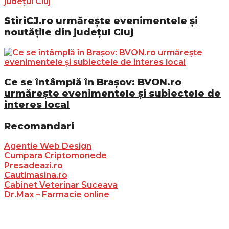
StiriCJ.ro urmărește evenimentele și
noutățile din județul Cluj
Ce se întâmplă în Brașov: BVON.ro
urmărește evenimentele și subiectele de
interes local
Recomandari
Agentie Web Design
Cumpara Criptomonede
Presadeazi.ro
Cautimasina.ro
Cabinet Veterinar Suceava
Dr.Max – Farmacie online