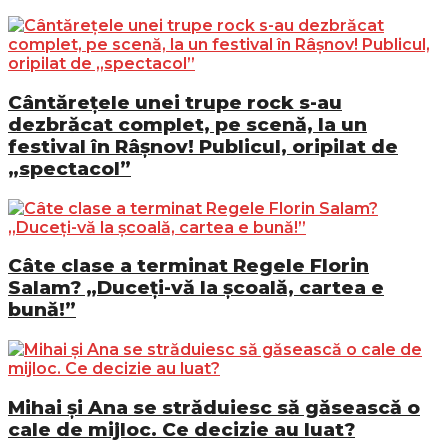
Cântărețele unei trupe rock s-au
dezbrăcat complet, pe scenă, la un
festival în Râșnov! Publicul, oripilat de
„spectacol”
Câte clase a terminat Regele Florin
Salam? „Duceți-vă la școală, cartea e
bună!”
Mihai și Ana se străduiesc să găsească o
cale de mijloc. Ce decizie au luat?