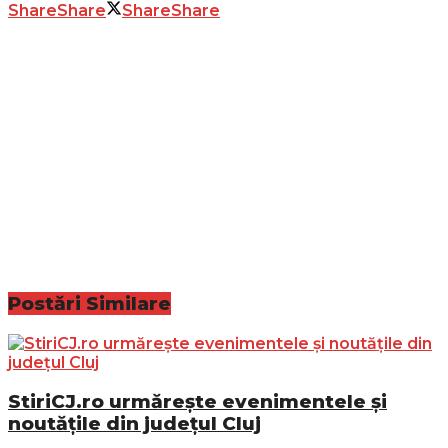
Share
Share
Share
Share
Postări
Similare
StiriCJ.ro urmărește evenimentele și
noutățile din județul Cluj