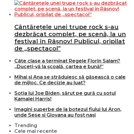
Cântărețele unei trupe rock s-au
dezbrăcat complet, pe scenă, la un
festival în Râșnov! Publicul, oripilat
de „spectacol”
Câte clase a terminat Regele Florin Salam?
„Duceți-vă la școală, cartea e bună!”
Mihai și Ana se străduiesc să găsească o cale
de mijloc. Ce decizie au luat?
Soția lui Joe Biden, sărut pe gură cu soțul
Kamalei Harris!
Imagini superbe de la botezul fiului lui Aron,
unde Sese și Giovana au fost nași
Trending
Cele mai recente