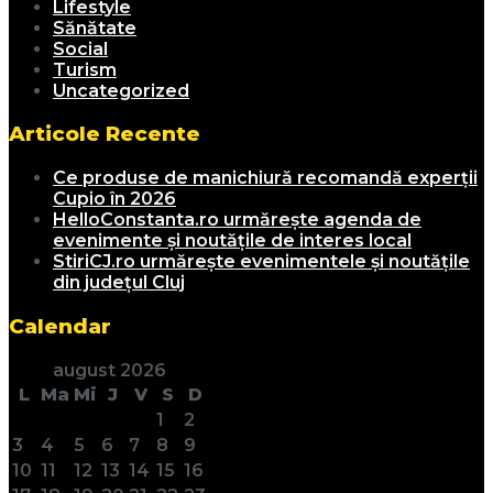
Lifestyle
Sănătate
Social
Turism
Uncategorized
Articole Recente
Ce produse de manichiură recomandă experții
Cupio în 2026
HelloConstanta.ro urmărește agenda de
evenimente și noutățile de interes local
StiriCJ.ro urmărește evenimentele și noutățile
din județul Cluj
Calendar
august 2026
L
Ma
Mi
J
V
S
D
1
2
3
4
5
6
7
8
9
10
11
12
13
14
15
16