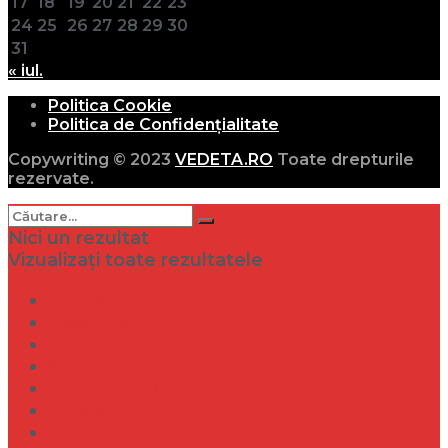
17
18
19
20
21
22
23
24
25
26
27
28
29
30
31
« iul.
Politica Cookie
Politica de Confidențialitate
Copywriting © 2023
VEDETA.RO
Toate drepturile
rezervate.
Nici un rezultat
Vizualizați toate rezultatele
Dramă
Infidelitate
Frumusețe
Sănătate
Internațional
Diverse
Lifestyle