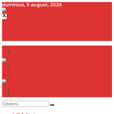
duminică, 9 august, 2026
contact@vedeta.ro
Dramă
Infidelitate
Frumusețe
Sănătate
Dramă
Internațional