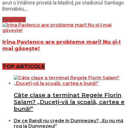
avut o întâlnire privată la Madrid, pe stadionul Santiago
Bernabéu,...
Next Post
Irina Pavlenco are probleme mari! Nu și-l
mai găsește!
TOP ARTICOLE
Câte clase a terminat Regele Florin
Salam? „Duceți-vă la școală, cartea e
bună!”
De ce Randi nu crede în Dumnezeu? „Eu nu mă
rog la Dumnezeu!”