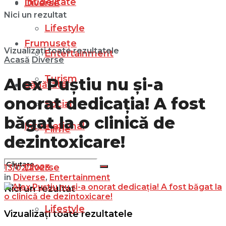
Infidelitate
Diverse
Nici un rezultat
Lifestyle
Frumusețe
Vizualizați toate rezultatele
Entertainment
Acasă
Diverse
Turism
Alex Puștiu nu și-a
Sănătate
onorat dedicația! A fost
Social
băgat la o clinică de
Internațional
Filme
dezintoxicare!
Diverse
13/02/2023
in
Diverse
,
Entertainment
Nici un rezultat
Lifestyle
Vizualizați toate rezultatele