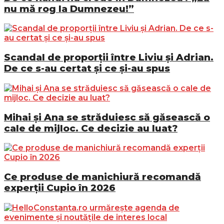
nu mă rog la Dumnezeu!”
Scandal de proporții între Liviu și Adrian.
De ce s-au certat și ce și-au spus
Mihai și Ana se străduiesc să găsească o
cale de mijloc. Ce decizie au luat?
Ce produse de manichiură recomandă
experții Cupio în 2026