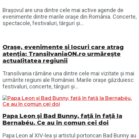
Brașovul are una dintre cele mai active agende de
evenimente dintre marile orașe din România. Concerte,
spectacole, festivaluri, târguri și...
Orașe, evenimente și locuri care atrag
atenția: TransilvaniaON.ro urmărește
actualitatea regiunii
Transilvania rămâne una dintre cele mai vizitate și mai
urmărite regiuni ale României. Marile orașe găzduiesc
festivaluri, concerte, târguri și...
Papa Leon și Bad Bunny, față în față la
Bernabéu. Ce au în comun cei doi
Papa Leon al XIV-lea și artistul portorican Bad Bunny au