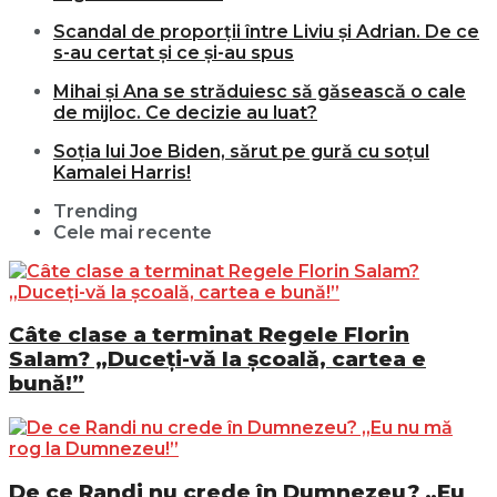
Scandal de proporții între Liviu și Adrian. De ce
s-au certat și ce și-au spus
Mihai și Ana se străduiesc să găsească o cale
de mijloc. Ce decizie au luat?
Soția lui Joe Biden, sărut pe gură cu soțul
Kamalei Harris!
Trending
Cele mai recente
Câte clase a terminat Regele Florin
Salam? „Duceți-vă la școală, cartea e
bună!”
De ce Randi nu crede în Dumnezeu? „Eu