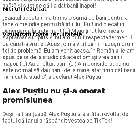
apără și susține că i-a dat banii înapoi!
Nici un rezultat
„Băiatul acesta mi-a trimis o sumă de bani pentru a
face o melodie pentru băiatul lui. Eu fiind plecat în
Danemarca la tratament (…) M-au ținut la clinică o
Vizualizați toate rezultatele
săptămână în plus și nu am putut respecta termenul
pe care l-a vrut el. Acest om a vrut banii înapoi, nici un
fel de problemă. Eu am venit acasă, în România, le-am
spus celor de la studio că acest om își vrea banii
înapoi. (…) Au cheltuit banii (…) Am considerat că nu
este normal să dau banii de la mine, atât timp cât banii
i-am dat la studio”, a declarat Alex Puștiu.
Alex Puștiu nu și-a onorat
promisiunea
Deși i-a tras țeapă, Alex Puștiu s-a arătat revoltat de
faptul că fanul a răspândit vestea pe TikTok!