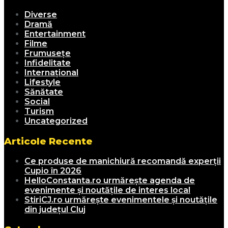
Diverse
Dramă
Entertainment
Filme
Frumusețe
Infidelitate
Internațional
Lifestyle
Sănătate
Social
Turism
Uncategorized
Articole Recente
Ce produse de manichiură recomandă experții
Cupio în 2026
HelloConstanta.ro urmărește agenda de
evenimente și noutățile de interes local
StiriCJ.ro urmărește evenimentele și noutățile
din județul Cluj