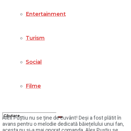
Entertainment
Turism
Social
Filme
Alex Puștiu nu se ține de cuvânt! Deși a fost plătit în
avans pentru o melodie dedicată băiețelului unui fan,
acesta nu și-a mai onorat comanda. Alex Puștiu se