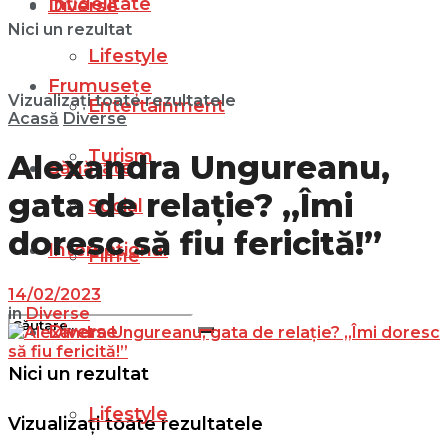
Infidelitate
Diverse
Nici un rezultat
Lifestyle
Frumusețe
Vizualizați toate rezultatele
Entertainment
Acasă
Diverse
Turism
Alexandra Ungureanu,
Sănătate
gata de relație? „Îmi
Social
doresc să fiu fericită!”
Internațional
Filme
14/02/2023
in
Diverse
Diverse
Nici un rezultat
Lifestyle
Vizualizați toate rezultatele