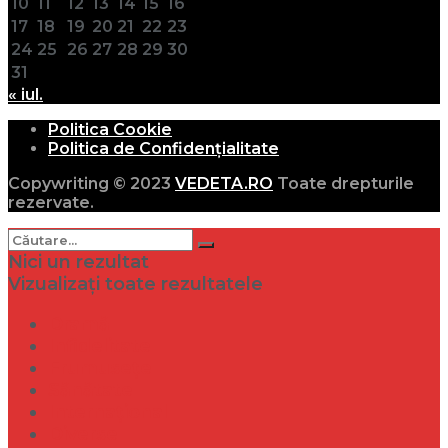
10
11
12
13
14
15
16
17
18
19
20
21
22
23
24
25
26
27
28
29
30
31
« iul.
Politica Cookie
Politica de Confidențialitate
Copywriting © 2023
VEDETA.RO
Toate drepturile
rezervate.
Nici un rezultat
Vizualizați toate rezultatele
Dramă
Infidelitate
Frumusețe
Sănătate
Internațional
Diverse