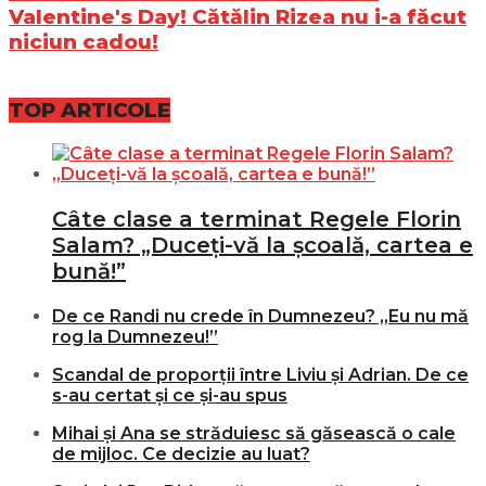
Valentine's Day! Cătălin Rizea nu i-a făcut
niciun cadou!
TOP ARTICOLE
Câte clase a terminat Regele Florin
Salam? „Duceți-vă la școală, cartea e
bună!”
De ce Randi nu crede în Dumnezeu? „Eu nu mă
rog la Dumnezeu!”
Scandal de proporții între Liviu și Adrian. De ce
s-au certat și ce și-au spus
Mihai și Ana se străduiesc să găsească o cale
de mijloc. Ce decizie au luat?