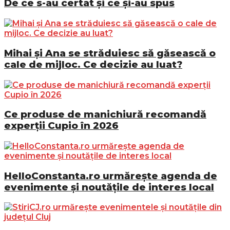
De ce s-au certat și ce și-au spus
Mihai și Ana se străduiesc să găsească o
cale de mijloc. Ce decizie au luat?
Ce produse de manichiură recomandă
experții Cupio în 2026
HelloConstanta.ro urmărește agenda de
evenimente și noutățile de interes local