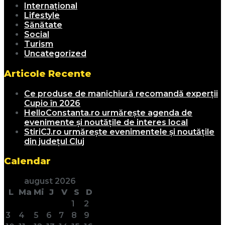
Internațional
Lifestyle
Sănătate
Social
Turism
Uncategorized
Articole Recente
Ce produse de manichiură recomandă experții
Cupio în 2026
HelloConstanta.ro urmărește agenda de
evenimente și noutățile de interes local
StiriCJ.ro urmărește evenimentele și noutățile
din județul Cluj
Calendar
august 2026
L
Ma
Mi
J
V
S
D
1
2
3
4
5
6
7
8
9