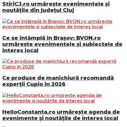
StiriCJ.ro urmărește evenimentele și
noutățile din județul Cluj
Ce se întâmplă în Brașov: BVON.ro
urmărește evenimentele și subiectele de
interes local
Ce produse de manichiură recomandă
experții Cupio în 2026
HelloConstanta.ro urmărește agenda de
evenimente și noutățile de interes local