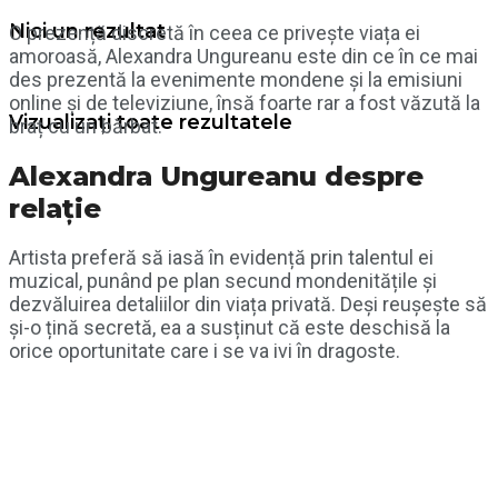
Nici un rezultat
O prezență discretă în ceea ce privește viața ei
amoroasă, Alexandra Ungureanu este din ce în ce mai
des prezentă la evenimente mondene și la emisiuni
online și de televiziune, însă foarte rar a fost văzută la
Vizualizați toate rezultatele
braț cu un bărbat.
Alexandra Ungureanu despre
relație
Artista preferă să iasă în evidență prin talentul ei
muzical, punând pe plan secund mondenitățile și
dezvăluirea detaliilor din viața privată. Deși reușește să
și-o țină secretă, ea a susținut că este deschisă la
orice oportunitate care i se va ivi în dragoste.