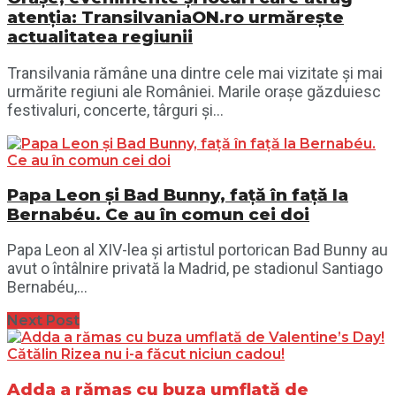
atenția: TransilvaniaON.ro urmărește
actualitatea regiunii
Transilvania rămâne una dintre cele mai vizitate și mai
urmărite regiuni ale României. Marile orașe găzduiesc
festivaluri, concerte, târguri și...
Papa Leon și Bad Bunny, față în față la
Bernabéu. Ce au în comun cei doi
Papa Leon al XIV-lea și artistul portorican Bad Bunny au
avut o întâlnire privată la Madrid, pe stadionul Santiago
Bernabéu,...
Next Post
Adda a rămas cu buza umflată de