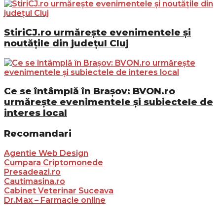
StiriCJ.ro urmărește evenimentele și
noutățile din județul Cluj
Ce se întâmplă în Brașov: BVON.ro
urmărește evenimentele și subiectele de
interes local
Recomandari
Agentie Web Design
Cumpara Criptomonede
Presadeazi.ro
Cautimasina.ro
Cabinet Veterinar Suceava
Dr.Max – Farmacie online