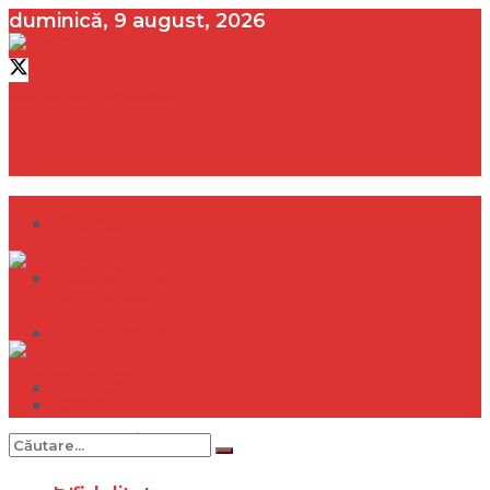
duminică, 9 august, 2026
contact@vedeta.ro
Dramă
Infidelitate
Frumusețe
Sănătate
Dramă
Internațional