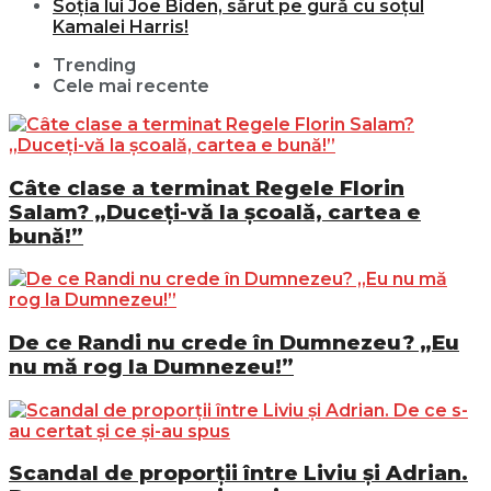
Soția lui Joe Biden, sărut pe gură cu soțul
Kamalei Harris!
Trending
Cele mai recente
Câte clase a terminat Regele Florin
Salam? „Duceți-vă la școală, cartea e
bună!”
De ce Randi nu crede în Dumnezeu? „Eu
nu mă rog la Dumnezeu!”
Scandal de proporții între Liviu și Adrian.