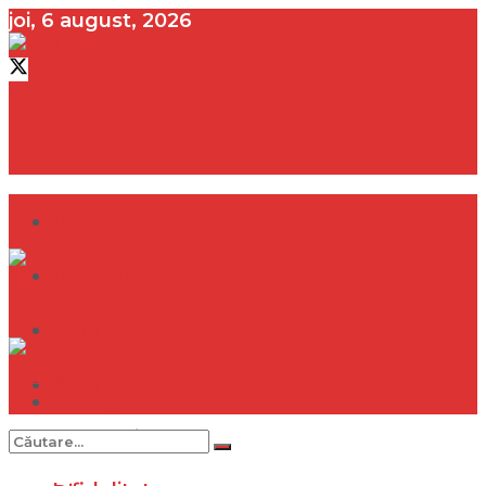
joi, 6 august, 2026
contact@vedeta.ro
Dramă
Infidelitate
Frumusețe
Sănătate
Dramă
Internațional