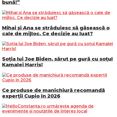
bună!”
Mihai și Ana se străduiesc să găsească o
cale de mijloc. Ce decizie au luat?
Soția lui Joe Biden, sărut pe gură cu soțul
Kamalei Harris!
Ce produse de manichiură recomandă
experții Cupio în 2026