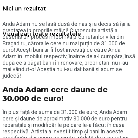
Nici un rezultat
Anda Adam nu se lasă dusă de nas și a decis să își ia
dreptatea în propriile mâini! Cunoscuta artistă a
Vizualizați toate rezultatele
deschis un proces împotriva proprietarilor vilei din
Bragadiru, cărora le cere nu mai puțin de 31.000 de
euro! Acești bani ar fi fost investiți de către Anda
Adam în imobilul respectiv, înainte de a-l cumpăra, însă
după ce a băgat banii în renovare, proprietarii nu i-au
mai vândut-o! Aceștia nu i-au dat banii și acum se
judecă!
Anda Adam cere daune de
30.000 de euro!
În plus față de suma de 31.000 de euro, Anda Adam
cere și daune de aproximativ 30.000 de euro pentru
reparațiile și modificările pe care le-a făcut în casa
respectivă. Artista a investit timp și bani în aceste
modificări, dar acum se simte trădată de proprietarii