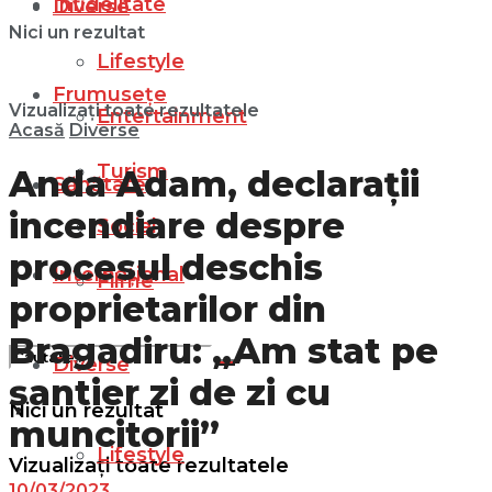
Infidelitate
Diverse
Nici un rezultat
Lifestyle
Frumusețe
Vizualizați toate rezultatele
Entertainment
Acasă
Diverse
Turism
Anda Adam, declarații
Sănătate
incendiare despre
Social
procesul deschis
Internațional
Filme
proprietarilor din
Bragadiru: „Am stat pe
Diverse
șantier zi de zi cu
Nici un rezultat
muncitorii”
Lifestyle
Vizualizați toate rezultatele
10/03/2023