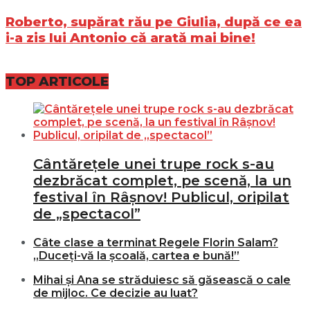
Roberto, supărat rău pe Giulia, după ce ea
i-a zis lui Antonio că arată mai bine!
TOP ARTICOLE
Cântărețele unei trupe rock s-au
dezbrăcat complet, pe scenă, la un
festival în Râșnov! Publicul, oripilat
de „spectacol”
Câte clase a terminat Regele Florin Salam?
„Duceți-vă la școală, cartea e bună!”
Mihai și Ana se străduiesc să găsească o cale
de mijloc. Ce decizie au luat?