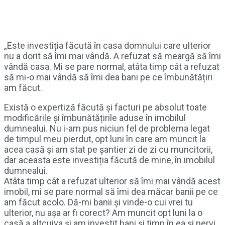
„Este investiția făcută în casa domnului care ulterior
nu a dorit să îmi mai vândă. A refuzat să meargă să îmi
vândă casa. Mi se pare normal, atâta timp cât a refuzat
să mi-o mai vândă să îmi dea bani pe ce îmbunătățiri
am făcut.
Există o expertiză făcută și facturi pe absolut toate
modificările și îmbunătățirile aduse în imobilul
dumnealui. Nu i-am pus niciun fel de problema legat
de timpul meu pierdut, opt luni în care am muncit la
acea casă și am stat pe șantier zi de zi cu muncitorii,
dar aceasta este investiția făcută de mine, în imobilul
dumnealui.
Atâta timp cât a refuzat ulterior să îmi mai vândă acest
imobil, mi se pare normal să îmi dea măcar banii pe ce
am făcut acolo. Dă-mi banii și vinde-o cui vrei tu
ulterior, nu așa ar fi corect? Am muncit opt luni la o
casă a altcuiva și am investit bani și timp în ea și nervi