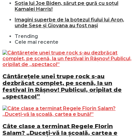
Soția lui Joe Biden, sărut pe gură cu soțul
Kamalei Harris!
Imagini superbe de la botezul fiului lui Aron,
unde Sese și Giovana au fost nași
Trending
Cele mai recente
Cântărețele unei trupe rock s-au
dezbrăcat complet, pe scenă, la un
festival în Râșnov! Publicul, oripilat de
„spectacol”
Câte clase a terminat Regele Florin
Salam? „Duceți-vă la școală, cartea e