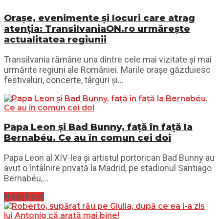
Orașe, evenimente și locuri care atrag
atenția: TransilvaniaON.ro urmărește
actualitatea regiunii
Transilvania rămâne una dintre cele mai vizitate și mai
urmărite regiuni ale României. Marile orașe găzduiesc
festivaluri, concerte, târguri și...
Papa Leon și Bad Bunny, față în față la
Bernabéu. Ce au în comun cei doi
Papa Leon al XIV-lea și artistul portorican Bad Bunny au
avut o întâlnire privată la Madrid, pe stadionul Santiago
Bernabéu,...
Next Post