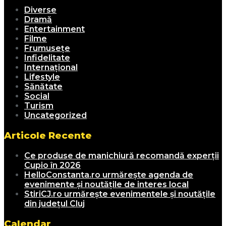
Diverse
Dramă
Entertainment
Filme
Frumusețe
Infidelitate
Internațional
Lifestyle
Sănătate
Social
Turism
Uncategorized
Articole Recente
Ce produse de manichiură recomandă experții
Cupio în 2026
HelloConstanta.ro urmărește agenda de
evenimente și noutățile de interes local
StiriCJ.ro urmărește evenimentele și noutățile
din județul Cluj
Calendar