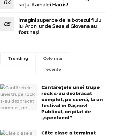
soțul Kamalei Harris!
Imagini superbe de la botezul fiului
lui Aron, unde Sese și Giovana au
fost nași
Trending
Cele mai
recente
Cântărețele unei trupe
rock s-au dezbrăcat
complet, pe scenă, la un
festival în Râșnov!
Publicul, oripilat de
„spectacol”
Câte clase a terminat