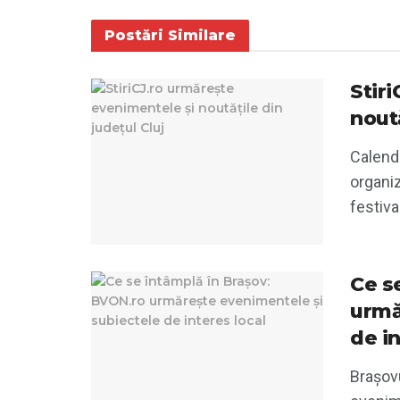
Postări
Similare
Stir
noută
Calend
organiz
festiva
Ce s
urmă
de in
Brașovu