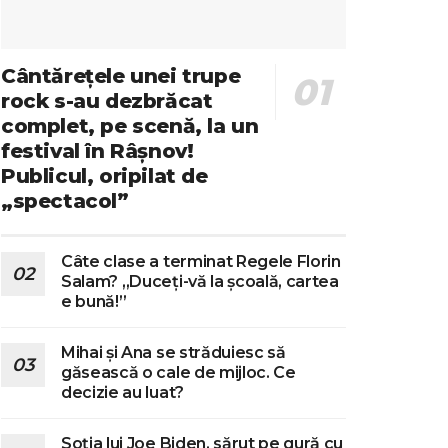
Cântărețele unei trupe
rock s-au dezbrăcat
complet, pe scenă, la un
festival în Râșnov!
Publicul, oripilat de
„spectacol”
Câte clase a terminat Regele Florin
Salam? „Duceți-vă la școală, cartea
e bună!”
Mihai și Ana se străduiesc să
găsească o cale de mijloc. Ce
decizie au luat?
Soția lui Joe Biden, sărut pe gură cu