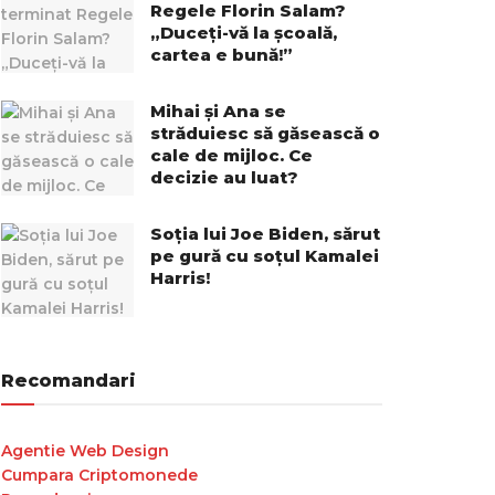
Regele Florin Salam?
„Duceți-vă la școală,
cartea e bună!”
Mihai și Ana se
străduiesc să găsească o
cale de mijloc. Ce
decizie au luat?
Soția lui Joe Biden, sărut
pe gură cu soțul Kamalei
Harris!
Recomandari
Agentie Web Design
Cumpara Criptomonede