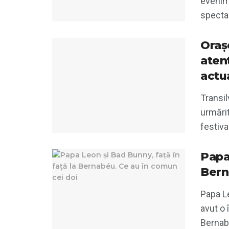
evenim
spectaco
Oraș
aten
actua
Transil
urmărit
festival
Papa
Bern
Papa Le
avut o 
Bernabé