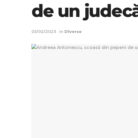
de un judecă
03/02/2023
in
Diverse