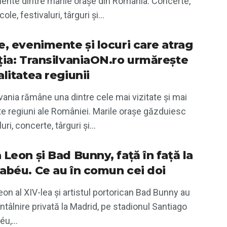
ente dintre marile orașe din România. Concerte,
le, festivaluri, târguri și...
e, evenimente și locuri care atrag
ția: TransilvaniaON.ro urmărește
litatea regiunii
vania rămâne una dintre cele mai vizitate și mai
e regiuni ale României. Marile orașe găzduiesc
uri, concerte, târguri și...
 Leon și Bad Bunny, față în față la
abéu. Ce au în comun cei doi
on al XIV-lea și artistul portorican Bad Bunny au
întâlnire privată la Madrid, pe stadionul Santiago
u,...