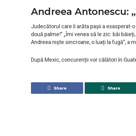
Andreea Antonescu: „
Judecătorul care îi arăta pașii a exasperat-o
două palme!” „Îmi venea să le zic: băi băieți,
Andreea niște sincroane, o luați la fugă”, a 
După Mexic, concurenții vor călători în Gua
Share
Share